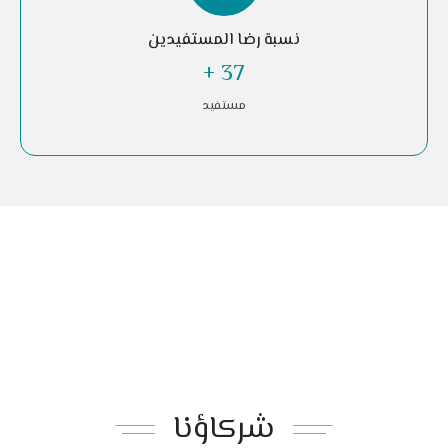
نسبة رضا المستفيدين
+
87
مستفيد
شركاؤنا