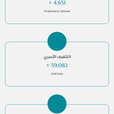
+
10,947
مستفيد ومستفيدة
التثقيف الأسري
+
92,034
مشاهدة