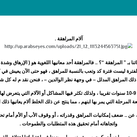
آلام المراهقة .
” المراهقة “؟ .. فالمراهقة أحد معانيها اللغوية هو ( الإرهاق وشدة التعب ) ،
أَمْرِي عُسْرًا ) الكهف – 73 ، ولكن تلك الفترة ليست فترة كد وتعب بالنسبة للمراهق ، فهو ح
ذلك المراهق المدلل – في وجهة نظر الوالدين – ، فنحن نقد م له كل شي
تتسم مرحلة المراهقة بالطول نسبيا ، فهي تمتد من 9-10 سنوات تقريبا ، ولذلك تكثر فيها المشاكل أو 
 المرحلة التي يمر بها ابنهم ، مما ينتج عن ذلك الخلط ألام يعانيها ذلك 
ن .. ضعف إمكانيات المراهق وقدراته ، أو وقوف الأب أو الأم أمام تحق
واتجاهاته أمام تحقيق هذه المتطلبات والطموحات .