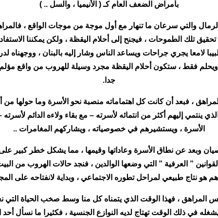
بأمراض الضعف العام كـ ( الأنيميا ، والسل .. )
ى الرمال والتي سرعان ما تنهار مع أول موجة من موجات الواقع ، فال
 تحقيق تلك الطموحات ، فيجنح إلى أحلام اليقظة ، ولكن يمكننا الاستفا
طبيبا لامعا يجري جراحات ويساعد الناس وشار إليه بالبنان ، ووجهناه 
يحلم فقط ، ستكون أحلام اليقظة مجرد وسيلة للهروب من واقع مؤلم ، لذ
جدا.
للمراهق ، فبعد أن كانت كل اهتماماته منصبة نحو الأسرة وما حولها من
ي ينتمي إليهم أكثر من انتمائه لأسرته – مع بقاء ولاءه الدائم لأسرته
الأسرة ، ويستشيرهم في خصوصياته ، ويشاركهم المغامرات ..
يان وبعد عن نطاق الأسرة وعاداتها وقيمها ، مما يشكل خطر كبير على 
قوانين ” العرفية ” التي وضعها الوالدين ، فنجد حالات الهروب من البيت
دهم هو نتاج طبيعي لمراحل تطوره الاجتماعي ، وبداية لانفتاحه على ال
 المراهق ، فهذا الوقت الذي يتمناه كل منا وسط صخب الحياة التي نعيش
يشغله في ذلك الوقت تهتاج لديه النوازع الجنسية ، فكثيرا ما نسأل أحد ا