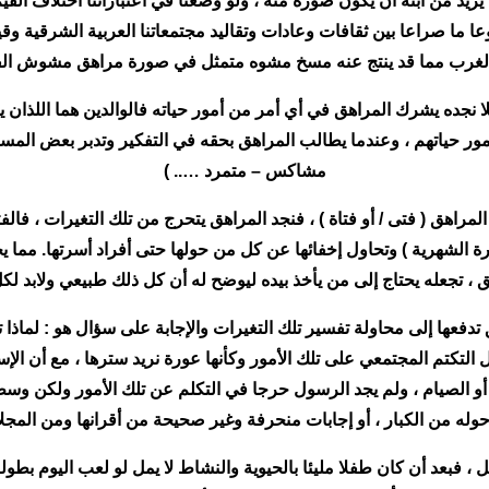
يريد من ابنه أن يكون صورة منه ، ولو وضعنا في اعتباراتنا اختلاف القيم و
ما صراعا بين ثقافات وعادات وتقاليد مجتمعاتنا العربية الشرقية وقيمنا 
لغرب مما قد ينتج عنه مسخ مشوه متمثل في صورة مراهق مشوش الف
 فلا نجده يشرك المراهق في أي أمر من أمور حياته فالوالدين هما اللذان 
أمور حياتهم ، وعندما يطالب المراهق بحقه في التفكير وتدبر بعض المسئ
مشاكس – متمرد ….. )
 المراهق ( فتى / أو فتاة ) ، فنجد المراهق يتحرج من تلك التغيرات ، ف
 الشهرية ) وتحاول إخفائها عن كل من حولها حتى أفراد أسرتها. مما ي
، تجعله يحتاج إلى من يأخذ بيده ليوضح له أن كل ذلك طبيعي ولابد لكل فر
تدفعها إلى محاولة تفسير تلك التغيرات والإجابة على سؤال هو : لماذا
التكتم المجتمعي على تلك الأمور وكأنها عورة نريد سترها ، مع أن الإ
ج أو الصيام ، ولم يجد الرسول حرجا في التكلم عن تلك الأمور ولكن 
وله من الكبار ، أو إجابات منحرفة وغير صحيحة من أقرانها ومن المجلات
 فبعد أن كان طفلا مليئا بالحيوية والنشاط لا يمل لو لعب اليوم بطوله