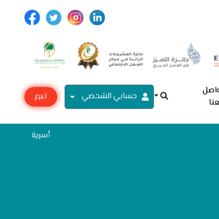
اصل
حسابي الشحصي
تبرع
نا
مع
أسرية