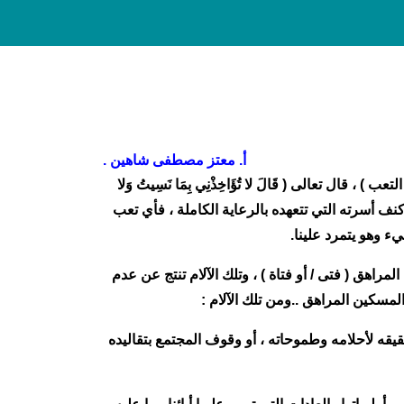
أ. معتز مصطفى شاهين .
 قال تعالى ( قَالَ لا تُؤَاخِذْنِي بِمَا نَسِيتُ وَلا
تى الآن يعيش في كنف أسرته التي تتعهده بالرعاية الكاملة ، فأي تعب
ء وهو يتمرد علينا.
الآلام التي يتعرض لها المراهق ( فتى / أو فتاة ) ، وتلك الآلام تنتج عن عدم
المسكين المراهق ..ومن تلك الآلام :
يقه لأحلامه وطموحاته ، أو وقوف المجتمع بتقاليده