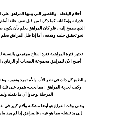
أحلام اليقظة ، والقصور التي يبنيها المراهق عل
قدراته وإمكاناته كما ذكرنا من قبل تقف عائقا أمام
الذي يطمح إليه ، فلو كان المراهق يحلم بأن يكون 
نحو تحقيق حلمه وهدفه ، أما إذا ظل المراهق يحلم و
تعتبر فترة المراهقة فترة انفتاح مجتمعي بالنسبة 
أصبح الآن للمراهق مجموعة الصحاب أو الرفاق ، الذ
وبالطبع كل ذلك في نظر الأب والأم تمرد ونفور ، وعص
وكبت لحرية المراهق ؛ مما يجعله يتمرد على تلك ال
المرحلة لوجدوا أن ما يفعله ولي
وحتى وقت الفراغ هو أيضا مشكلة وألام كبير في نفس
إلى يد تنشله مما هو فيه ، فالمراهق إذا لم يجد ما 