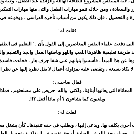
، لأنه المتنفس المشروع للطاقة الهائلة والزائدة عند الطفل ، ولأنه وسي
والسعادة ، ومن خلاله تنمو مهارات الطفل والتى منها مهارات التفكير و
و التحصيل ، فإن ذلك يكون من أسباب تأخره الدراسى ، ووقوعه فى 
فقلت له :
 التى دفعت علماء النفس المعاصرين إلى القول بأن : ‘ التعليم فى الطفولة
ريد طريقة تعليمية ظاهرها اللعب واللهو وباطنها العمل والجد والتعليم و
ها عن هذا المبدأ ، فأسسوا بنيانهم على شفا جرف هار ، فجاءت فاسدة
ا يكاد يسيغه ، وتقضى عليه بمزاولة أعمال لا يقل نظره إليها عن نظر ا
فقال صاحبـى :
 المعاناة التى يعانيها أبناؤنا، ولكنى- والله- حريص على مصلحتهم ، ف
ويلعبون كما يشاءون ؟ أم ماذا أفعل ؟!!.
فقلت له :
خرى يكلف بها، ويدعى إليها ، ويطلب فى حقه تنفيذها.. كأن يشغل مع
على حساب حق الله فى العبادة، أو حق نفسه فى المذاكرة وتحصيل العلم 