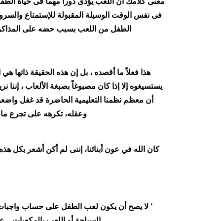
معنى كلامك أن اللعب يؤدى دوراً مهماً فى حياة الطفل 
فى نفس الوقت الوسيلة المقبولة للإستمتاع والسرور 
الطفل من اللعب بسبب حضه على المذاكرة 
هذا فعلاً ما أقصده ، بل إن هذه الحقيقة ذاتها هي
يستسيغوه إلا إذا كان مصبوغاً بصبغة الألعاب ، إننا ن
أن معظم نظمنا التعليمية الحاضرة قد غفل واضعو
وعقله، تكرهه على تجرع ما ل
كان الله في عون أبنائنا، إننى لم أكن أشعر بكل هذه
‘ لا يصح أن يكون لعب الطفل على حساب واجبات أ
السباحة أو اللعب بالمكعبات .. 