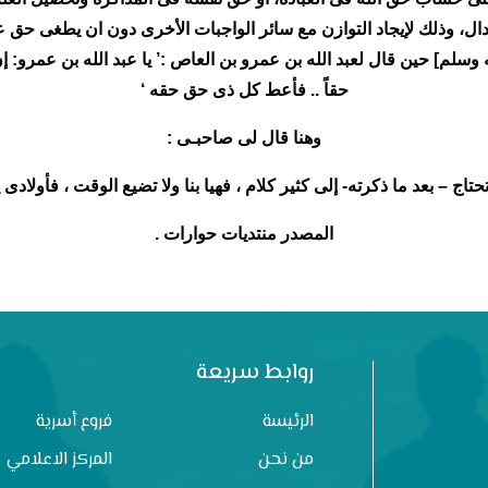
، وذلك لإيجاد التوازن مع سائر الواجبات الأخرى دون ان يطغى حق على
وسلم] حين قال لعبد الله بن عمرو بن العاص :’ يا عبد الله بن عمرو: إن
حقاً .. فأعط كل ذى حق حقه ‘
وهنا قال لى صاحبـى :
حتاج – بعد ما ذكرته- إلى كثير كلام ، فهيا بنا ولا تضيع الوقت ، فأولاد
المصدر منتديات حوارات .
روابط سريعة
الرئيسة
فروع أسرية
من نحن
المركز الاعلامي