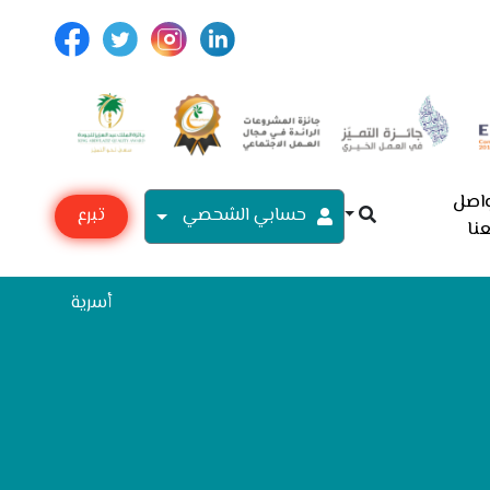
اصل
حسابي الشحصي
تبرع
نا
مع
أسرية