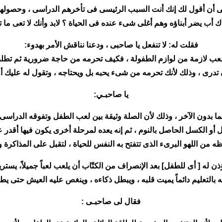
ح لى أن أقول لك إنك أنت السبب الرئيسى فى تأخرهم الدراسى ، وحصوله
 أب يضر أبناؤه وهم أغلى شىء عنده فى الحياة ؟ لابد وأنك لا تعى ما ت
فقلت له: لا تنفعل يا صاحبى ، ودعنا نناقش الأمر بهدوء:
للعب لازمة من لوازم الطفولة ، فكيف تحرمه من حاجة ضرورية ثم تطلب 
 تدرى ، وذلك لأنك تحرمه من شىء يحبه بل ويحتاجه ، وتقول له عليك أن
يا صاحبـي:
ما بدون الآخر ، وذلك لأن الصلة وثيقة بين لعب الطفل وتفوقه الدراسى ب
 أو الكسل الحاصل بالنوم ، ثم إنه يعده لمرحلة أخرى يكون فيها أقدر
ه من اللهو البرىء الذى تتفتح به النفس للحياة ، لتقبل على المذاكرة 
يؤذن له [ أى للطفل] بعد الإنصراف من الكتّاب أن يلعب لعباً جميلاً، يست
بالتعليم دائماً يميت قلبه ، ويبطل ذكاءه ، وينغص عليه العيش حتى يطل
فقال لى صاحبـى :