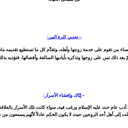
– تجنبي كثرة المن:
نساء من تقوم على خدمة زوجها وأهله، وتقدِّم كل ما تستطيع تقديمه مادياً
ّ بعد ذلك تمن على زوجها وتذكره بأياديها السالفة وأفضالها، فتؤذيه بذلك
– إيّاك وإفشاء الأسرار:
 أدب عام حث عليه الإسلام ورغب فيه، سواء كانت تلك الأسرار بالعلاقة
لت إلى أهل أحد الزوجين حيث لا يكون الحكم عادلاً لأنّهم يسمعون من ط