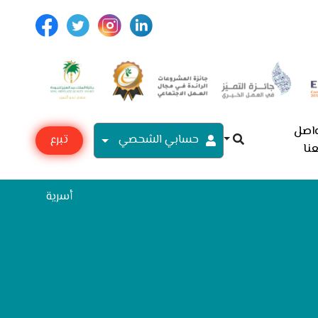
اصل
حسابي الشحصي
تبرع
نا
مع
أسرية