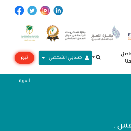
اصل
حسابي الشحصي
تبرع
نا
مع
أسرية
فس .