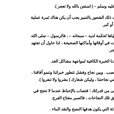
عليه وسلم – ( استعن بالله ولا تعجز ).
جانب ذلك الشعور بالتميز يجب أن يكن هناك ثمرة عملية
و كبر.
إياها لحكمة لديه – سبحانه – ، فالرسول – صلى الله
في أوقاتها وأماكنها الصحيحة ، لذا حاول أن تجتهد
ر.
نا الخبرة الكافية لمواجهة مشاكل الغد.
ب . وبين نجاح وفشل تتطور خبراتنا وتنمو آفاقنا ،
نجاحتنا ، وليكن شعارك ( بشروا ولا تنفروا ).
ى من قدراتك ؛ فتصاب بالإحباط عندما لا تنجح في
ق تلك النجاحات ، فالصبر مفتاح الفرج.
 التي يكون هدفها النصح والنقد البناء .