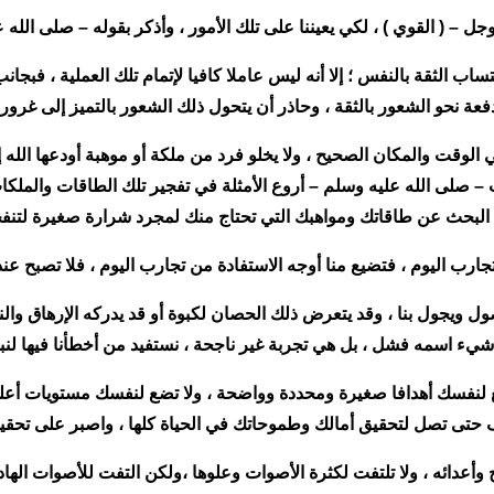
ز وجل – ( القوي ) ، لكي يعيننا على تلك الأمور ، وأذكر بقوله – صلى الله 
اكتساب الثقة بالنفس ؛ إلا أنه ليس عاملا كافيا لإتمام تلك العملية ، فب
عة نحو الشعور بالثقة ، وحاذر أن يتحول ذلك الشعور بالتميز إلى غرور أ
ي الوقت والمكان الصحيح ، ولا يخلو فرد من ملكة أو موهبة أودعها الله 
 صلى الله عليه وسلم – أروع الأمثلة في تفجير تلك الطاقات والملكات 
البحث عن طاقاتك ومواهبك التي تحتاج منك لمجرد شرارة صغيرة لتنفج
جارب اليوم ، فتضيع منا أوجه الاستفادة من تجارب اليوم ، فلا تصبح عند
ول ويجول بنا ، وقد يتعرض ذلك الحصان لكبوة أو قد يدركه الإرهاق والنص
ء اسمه فشل ، بل هي تجربة غير ناجحة ، نستفيد من أخطأنا فيها لنبني 
 تضع لنفسك أهدافا صغيرة ومحددة وواضحة ، ولا تضع لنفسك مستويات أعل
داف حتى تصل لتحقيق أمالك وطموحاتك في الحياة كلها ، واصبر على تحقي
أعدائه ، ولا تلتفت لكثرة الأصوات وعلوها ،ولكن التفت للأصوات الهادئة