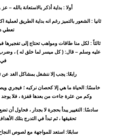
أولا : بداية أذكر بالاستعانة بالله – ع
ثانيا : الشعور بالتميز رغم انه بداية الطريق لعملية 
تعطي دف
ثالثاً : لكل منا طاقات ومواهب تحتاج إلى تفجيرها ف
عليه وسلم – قال: ( كل ميسر لما خلق له ) ، وضرب –
في 
رابعًا: يجب إلا ننشغل بمشاكل الغد عن ت
خامسًا: الحياة ما هي إلا كحصان نركبه ؛ فيجري ويص
وكم من عثرة جاءت من بعدها قفزة ، فلا يوجد شي
سادسًا: التغيير يبدأ بحجرة لا بجدار ، فحاول أن
تحقيقها ، ثم تبدأ في التدرج بتلك الأه
سابعًا: استعد للمواجهة مع لصوص النجاح و