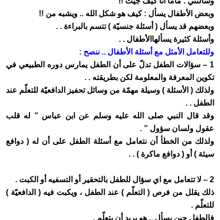
وسألتني : ماما أنا كيف جيت !!
وبعض الأطفال يسأل : كيف هو شكل الله .. ويشبه من !!
وبعضهم قد يسأل ( أسئلة جنسيّة ) تتسم بالبراءة . .
وأسئلة كثيرة يسألهاالأطفال . .
وللتعامل الأمثل مع أسئلة الأطفال .. ننصح :
1 – سؤالات الطفل تدلّ على أن الطفل يمارس دوره الطبيعي في
تكوين المعرفة والمعلومة لكن بطريقته . .
ولذلك ( الأسئلة ) وسيلة مهمّة من وسائل تحفيز الدافعيّة للتعلّم عند
الطفل . .
وقد قال النبي صلى الله عليه وسلم عن ابن عباس ” له قلب
عقول ولسان سؤول ” .
ولذلك من الخطأ أن نتعامل مع أسئلة الطفل على أن له ( دوافع
سيئة ) أو ( دوافع ماكرة ) . .
2 – لا تتعامل مع اي سؤال للطفل بالتحقير أو التسفيه أو الكبت .
ذلك يقلل من فرص ( التعلّم ) عند الطفل ، ويكبت فيه ( الدافعيّة )
للتعلّم .
فالطفل حين يسأل .. هو يريد أن يتعلّم .