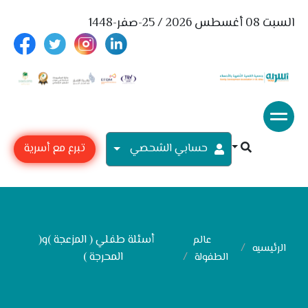
السبت 08 أغسطس 2026 / 25-صفر-1448
حسابي الشحصي
تبرع مع أسرية
أسئلة طفلي ( المزعجة )و(
عالم
الرئيسيه
المحرجة )
الطفولة