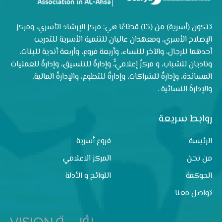
تتكون (أسرية) من (13) قطاعًا هي: مركز الإرشاد الأسري، ومركز
الإصلاح الأسري، ومعهدان عاليان للتنمية الأسرية للتدريب
أحدهما للرجال، والآخر للنساء، وأربعة فروع، وأربعة أندية للبنات،
وناديان للشباب، و مركزٌ إعلاميٌّ، وإدارةٌ للتنسيق، وإدارةٌ للعمليات
المساندة، وإدارةٌ للشراكات، وإدارةٌ للتطوع، والإدارةُ المالية،
والإدارةُ النسائية .
روابط سريعة
الرئيسة
فروع أسرية
من نحن
المركز الاعلامي
الحوكمة
اللوائح و الأدلة
تواصل معنا