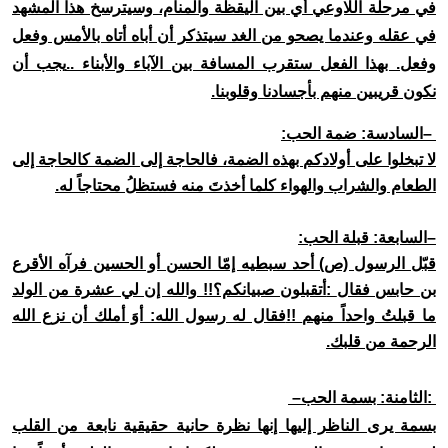
في مرحلة اللاوعي أي بين اليقظة والمنام، وسيترسخ هذا المشهد
في عقله وعندما يصحو من الغد سيتذكر أن أباه أتاه بالأمس وفعل
وفعل. بهذا الفعل ستقرب المسافة بين الآباء والأبناء
..
يجب أن
نكون قريبين منهم بأجسادنا وقلوبنا
.
–
السادسة: ضمة الحب
:
لا تبخلوا على أولادكم بهذه الضمة، فالحاجة إلى الضمة كالحاجة إلى
الطعام والشراب والهواء كلما أخذتَ منه فستظلُ محتاجاً له
.
–
السابعة: قبلة الحب
:
قبّل الرسول (ص) أحد سبطيه إمّا الحسن أو الحسين فرآه الأقرع
بن حابس فقال
:
أتقبلون صبيانكم؟!! والله إن لي عشرة من الولد
ما قبلتُ واحداً منهم
!!
فقال له رسول الله: أوَ أملك أن نزع الله
الرحمة من قلبك
.
:
الثامنة: بسمة الحب
–
بسمة يرى الناظر إليها إنها نظرة حانية حقيقية نابعة من القلب