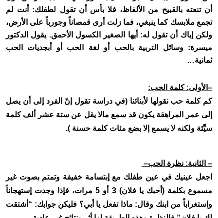
أن تنعته بالقبيح من الألفاظ، فلا بأس أن تقول لطفلك: أنت لم
تجمع ملابسك كما ينبغي، فما زلت أرى قمصاناً وجورباً على الأرض،
ولكن إياك أن تقول له: أيها الصغير الكسول الأحمق. يقول الدكتور
ميسرة: وسائل التربية بالحب أو لغة الحب أو أبجديات الحب
ثمانية
…
–
الأولى: كلمة الحب
:
كم كلمة حب نقولها لأبنائنا (في دراسة تقول إنّ الفرد إلى أن يصل
إلى عمر المراهقة يكون قد سمع مالا يقل عن ستة عشر ألف كلمة
سيِّئة ولكنه لا يسمع إلا بضع مئات كلمة حسنة
.(
–
الثانية: نظرة الحب
–
اجعل عينيك في عين طفلك مع إبتسامة خفيفة وتمتم بصوت غير
مسموع بكلمة (أحبك يا فلان) 3 أو 5 مرات، فإذا وجدت إستهجاناً
وإستغراباً من ابنك وقال: ماذا تفعل يا أبي؟ فليكن جوابك: “أشتقت
لك يا فلان” فالنظرة وهذه الطريقة لها أثر ونتائج غير عادية
.