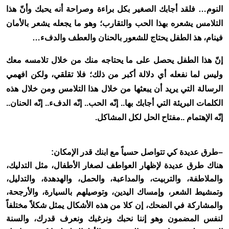
النوم… فلقد أجابك الصغير بكل براءة وصراحة أنه يحبك وأنّ هذا
التلامس يشعره بهذا الحب والتقارب؛ وهو ما يجعله يشعر بالأمان
فينام، هذ الطفل يحتاج للشعور بالحنان والعطف والدفء…
إنّ هذا الطفل يحصل على ما يحتاجه منك من خلال تلامسه معك
وليس لما نفعله أي دلالة أكبر من ذلك؛ فلا تقلقي، ولكن افهمي
الرسالة التي يريد أن يبعثها من خلال هذا التلامس ومن خلال هذه
الكلمات البريئة التي أجابك بها.. إنّه الحب.. إنّه الدفء.. إنّه الحنان..
إنّه الإهتمام
..
مفتاح الحل لكل المشاكل
.
–
طرق عديدة كي تتواصل حسياً مع ابنك قدر الإمكان
:
هناك طرق عديدة لإظهار العواطف لصغار الأطفال، مثل التدليك،
والملاطفة، والتربيت، والمداعبة، والحمل، والهدهدة، والتدليل،
وتمشيط الشعر، وإمساك اليدين، وتوصيلهم بالسيارة، والأرجحة،
والمشاركة في الضحك، إن كلا من هذه الأشكال يمثل شكلاً مختلفاً
لنفس المضمون وهو إننا نحبك ونرغبك ونعرف قدرك، والسنة