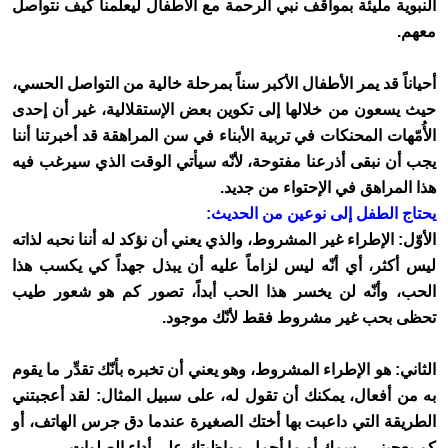
النبوية مليئة بمواقف نبي الرحمة مع الأطفال ليعلمنا كيف نتواصل
معهم
.
أحياناً قد يمر الأطفال الأكبر سناً بمرحلة خالية من التواصل الحسي،
حيث يسعون من خلالها إلى تكوين بعض الإستقلالية، غير أن إحدى
الأُمّهات المحنكات في تربية الأبناء في سن المراهقة قد أخبرتنا أننا
يجب أن نبقى أذرعنا مفتوحة، لأنّه سيأتي الوقت الذي سيرغب فيه
هذا المراهق في الإحتواء من جديد
.
يحتاج الطفل إلى نوعين من الحديث
:
الأوّل: الإطراء غير المشروط، والذي يعني أن نؤكد له أننا نحبه لذاته
ليس أكثر، أي أنّه ليس لزاماً عليه أن يبذل جهداً كي يكسب هذا
الحب، وأنّه لن يخسر هذا الحب أبداً، تصور كم هو شعور طيب
تحظى بحب غير مشروط فقط لأنّك موجود
.
الثاني: هو الإطراء المشروط، وهو يعني أن تخبره بأنّك تقدِّر ما يقوم
به من أفعال، يمكنك أن تقول له، على سبيل المثال: لقد أعجبتني
الطريقة التي داعبت بها أختك الصغيرة عندما دق جرس الهاتف، أو
كم يعجبني رسمك أو ما أجمل مواظبتك على أداء الصلوات
.