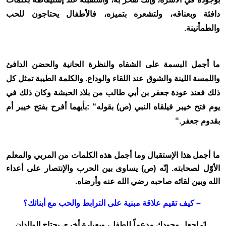
دافئة وبعناقه، ولتشعره بتميزه، فالأطفال يحتاجون للحب
والطمأنينة
.
ما أجمل البسمة على الشفاه والنظرة الحانية والحضن الدافئ
واللمسة اللينة والشوق عند اللقاء والوداع. والكلمة الطيبة تمثل كل
ذلك فعند عودة جعفر بن أبي طالب من بلاد الحبشة وكان ذلك في
يوم فتح خيبر فيلقاه النبي (ص) بقوله
: “
بأيهما أفرح بفتح خيبر أم
بقدوم جعفر
“.
ما أجمل هذا الإستقبال وما أجمل هذه الكلمات من المربي والمعلم
الأوّل لصحابته. إنّه (ص) يساوى بين الحرب والإنتصار على أعداء
الله وبين لقائه صاحبه رضي الله عنه وأرضاه
.
– كيف تقيم علاقة مبنية على الترابط والحب مع أبنائك؟
-1
اجعل وجودك مدعماً للطفل، وبعبارة أخرى يحتاج الوالدان