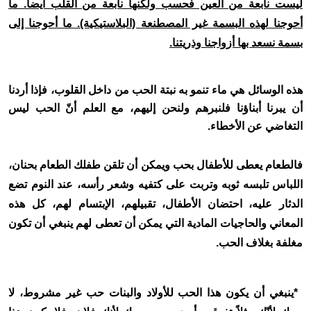
ليست نابعة من العين فحسب ولكنها نابعة من القلب أيضاً. ما
أحوجنا لهذه البسمة غير المصطنعة (البلاستيكية). ما أحوجنا إلى
بسمة نسعد بها أزواجنا وذريتنا
.
هذه الوسائل هي ماء تنمو به نبتة الحب من داخل القلوب، فإذا أردنا
أن يبرنا أبناؤنا فلنبرهم ولنحن إليهم، مع العلم أنّ الحب ليس
التغاضي عن الأخطاء
.
فالطعام يعطى للأطفال بحب ويمكن أن تلقن طفلك الطعام بحنان،
اللباس تلبسه ثوبه وتربت على كتفيه وشعر رأسه، عند النوم تضع
الدثار عليه، احتضان الأطفال، تقبيلهم، الإبتسام لهم، كل هذه
المعاني والحاجيات المادية التي يمكن أن تعطى لهم ينبغي أن تكون
مغلفة بغلاف الحب
.
*
ينبغي أن يكون هذا الحب للأولاد والبنات حب غير مشروط، لا