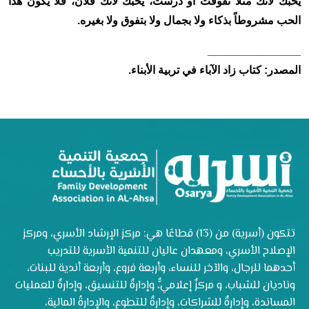
يحبك لأنّك مثلاً تفوقت أو درست، يحبك لأنك فلان، فلا يكون هذا
الحب مشروطاً بذكاء ولا بجمال ولا بتفوق ولا بغيره
.
_______________
المصدر: كتاب زاد الآباء في تربية الأبناء
.
تتكون (أسرية) من (13) قطاعًا هي: مركز الإرشاد الأسري، ومركز
الإصلاح الأسري، ومعهدان عاليان للتنمية الأسرية للتدريب
أحدهما للرجال، والآخر للنساء، وأربعة فروع، وأربعة أندية للبنات،
وناديان للشباب، و مركزٌ إعلاميٌّ، وإدارةٌ للتنسيق، وإدارةٌ للعمليات
المساندة، وإدارةٌ للشراكات، وإدارةٌ للتطوع، والإدارةُ المالية،