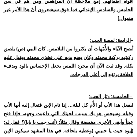
أفواه أطفالهم. [مع ملاحظة أنّ المراهقين ومن هم في سن
الخامس والسادس الإبتدائي فما فوق سيشعرون أنّ هذا الأمر غير
مقبول
.
[
–
الرابعة: لمسة الحب
:
أنصح الآباء والأُمّهات أن يكثروا من التلامس. كان النبي (ص) يلصق
ركبتيه بركبة محدثه وكان يضع يديه على فخذي محدثه ويقبل عليه
بكله. وقد ثبت الآن أن مجرد اللمس يجعل الإحساس بالود وبدفء
العلاقة يرتفع إلى أعلى الدرجات
.
–
الخامسة: دثار الحب
:
ليفعل هذا الأب أو الأُم كل ليلة… إذا نام الإبن فتعال إليه أيها الأب
وقبله وسيحس هو بك بسبب لحيتك التي داعبت وجهه، فإذا فتح
عيناً وأبقى الأخرى مغمضة وقال مثلاً: (أنت جيت يا بابا)؟ فقل له:
(إيوه جيت يا حبيبي
)
وغطيه بلحافه. في هذا المشهد سيكون الإبن