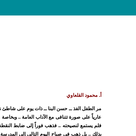
أ. محمود القلعاوي
مر الطفل الفذ ــ حسن البنا ــ ذات يوم على شاطئ ن
عارياً على صورة تتنافى مع الآداب العامة .. وبخاصة
فلم يستمع لنصيحته .. فذهب فوراً إلى ضابط النقط
بذلك
..
بل ذهب في صباح اليوم التالي إلى المدرسة .