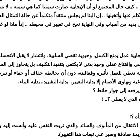
..
كيف حال المجتمع لو أن الإيجابية صارت سمتنا كما هي سمته .. لا نس
لم عنها وأتخيلها .. إن البنا لم يجلس منتقداً متكلماً عن حالة التمثال
ى يديه من أسباب وفى النهاية نجح في تغيير في محيطه
..
إذاً ماذا ل
لإيجابية عمل يمنع الكسل، وحيوية تقصي السلبية، وانتشار لا يقبل الانحس
فسي واقتناع عقلي وجهد بدني لا يكتفي بتنفيذ التكليف بل يتجاوز إلى ال
ة تعطي للعمل تأثيره وفعاليته، دون أن يخالطه جفاف أو جفاء أو تبرم
 وتهاوى الأصنام إلا بداية التغيير.. بداية التشييد.. بداية البناء.
يرفعه إلى جوار حائط ؟
 الذي لا يصلى ؟
! ..
ه ؟
!
ن الانتقال من المألوف والسائد والذي تربت النفس عليه وأنست إليه
يمة صادقة وصبر على تبعات هذا التغيير
).