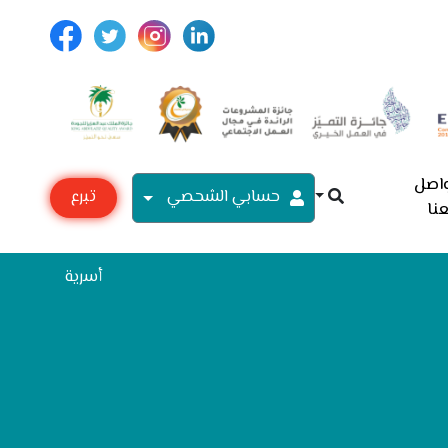
اصل
حسابي الشحصي
تبرع
نا
مع
أسرية