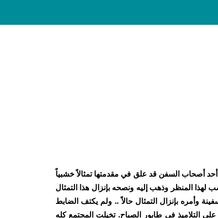
حد أصحاب السفن قد علق في مقدمتها تمثالاً خشبياً
ب لهذا المنظر وذهب إليه ونصحه بإنزال هذا التمثال
ة وأمره بإنزال التمثال حالاً .. ولم يكتف الضابط
على التلاميذ في طابور الصباح
.
تخيلت المجتمع كله