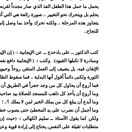
يحمل ما حمل هذا الطفل الفذ الذي صار مجدداً لقرنه
يحلم بل ويتحرك نحو التغيير
..
صورة رائعة هي التي أتك
يتجاوز هذه المرحلة .. ولكنه تحرك وأخذ بما وصل إل
للنجاح
..
كتب الدكتور ــ على بادحدح ــ عن الإيجابية :- ( إن ا
ومبادرة لا تكبلها القيود).
وكتب :- ( الإيجابية دافع ن
الإتقان فيه، بل يضيف إلى العمل المتقن روحاً وحيوي
الثورة ولكنى دائماً أقول أنها البداية .. فما سقوط الطاغية
فما أروع أن يحاول كل من وجد حجراً في الطريق أن 
وما أروع أن يأخذ كل ذاهب للمسجد للصلاة بيد صاحبه
وما أبدع أن يبلغ كل من يملك الخير لمن لا يملك ؟
! ..
وما أجمل أن نضرب على يد المخطئ حتى يصوب خطأ
ولكن كما يقول الأستاذ ــ سليم الكهالى :- (حيث إ
متطلبات ثقيلة على النفس, يحتاج إلى إرادة قوية وعز