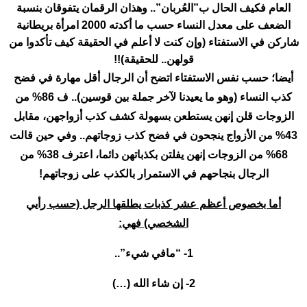
العام فكيف الحال ب”العُربان”.. وهذان الرقمان يتفوقان بنسبة
الضعف على معدل النساء حسب ما أكدته 2000 امرأة بريطانية
شاركن في الاستفتاء (وإن كنت لا أعلم في الحقيقة كيف تأكدوا من
قولهن.. للحقيقة)!!
أيضا؛ حسب نفس الاستفتاء اتضح أن الرجال أقل مهارة في فضح
كذب النساء (وهو ما يعيدنا لآخر جملة بين قوسين).. ف 86% من
الزوجات قلن إنهن يستطعن بسهولة كشف كذب أزواجهن، مقابل
43% من الأزواج ينجحون في فضح كذب زوجاتهم.. وفي حين قالت
68% من الزوجات إنهن يفلتن بكذباتهن دائما، اعترف 38% من
الرجال بنجاحهم في الاستمرار بالكذب على زوجاتهم!
أما بخصوص أعظم عشر كذبات يطلقها الرجل (حسب رأيي
الشخصي) فهي:
1- “مافي شيء”..
2- إن شاء الله (…)