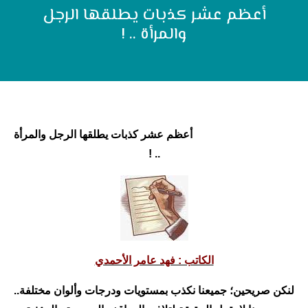
أعظم عشر كذبات يطلقها الرجل
والمرأة .. !
أعظم عشر كذبات يطلقها الرجل والمرأة
.. !
الكاتب : فهد عامر الأحمدي
لنكن صريحين؛ جميعنا نكذب بمستويات ودرجات وألوان مختلفة..