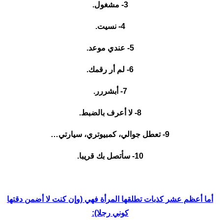
3- مشغول.
4- نسيت.
5- عندي موعد.
6- لم أر رقمك.
7- أبشررر.
8- لا أعرف بالضبط.
9- تعطل جوالي، كمبيوتري، سيارتي…
10- سأتصل بك قريبا.
أما أعظم عشر كذبات تطلقها المرأة فهي (وإن كنت لا أضمن دقتها
كوني رجلا):