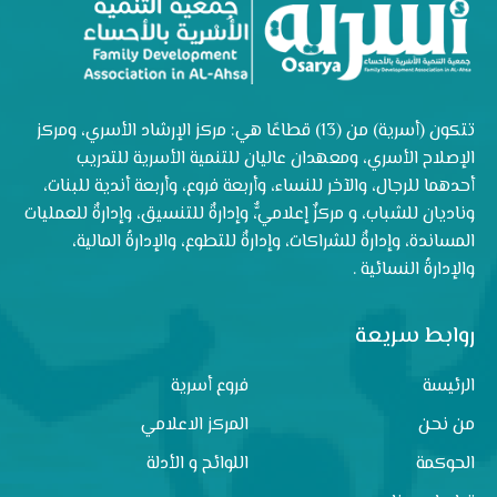
تتكون (أسرية) من (13) قطاعًا هي: مركز الإرشاد الأسري، ومركز
الإصلاح الأسري، ومعهدان عاليان للتنمية الأسرية للتدريب
أحدهما للرجال، والآخر للنساء، وأربعة فروع، وأربعة أندية للبنات،
وناديان للشباب، و مركزٌ إعلاميٌّ، وإدارةٌ للتنسيق، وإدارةٌ للعمليات
المساندة، وإدارةٌ للشراكات، وإدارةٌ للتطوع، والإدارةُ المالية،
والإدارةُ النسائية .
روابط سريعة
الرئيسة
فروع أسرية
من نحن
المركز الاعلامي
الحوكمة
اللوائح و الأدلة