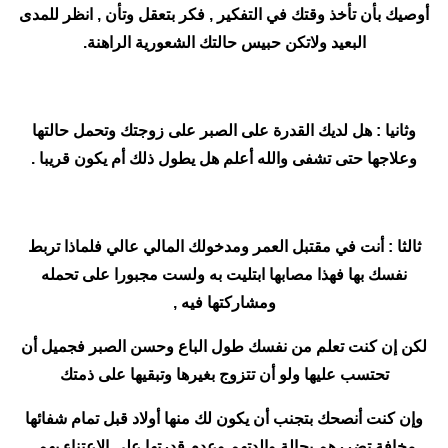
أوصيك بأن تأخذ وقتك في التفكير , فكر بتعقل وتأن , انظر للمدى
البعيد ولاتكن حبيس حالتك الشعورية الراهنة.
وثانيا : هل لديك القدرة على الصبر على زوجتك وتحمل حالتها
وعلاجها حتى تشفى والله أعلم هل يطول ذلك أم يكون قريبا .
ثالثا : أنت في مقتبل العمر ومدخولك المالي عالي فلماذا تربط
نفسك بها فهذا مصابها ابتليت به ولست مجبورا على تحمله
ومشاركتها فيه ,
لكن إن كنت تعلم من نفسك طول الباع وحسن الصبر فجميل أن
تحتسب عليها ولو أن تتزوج بغيرها وتبقيها على ذمتك
وإن كنت أنصحك بتجنب أن يكون لك منها أولاد قبل تمام شفائها
مخافة تضررهم بحالة والدتهم وعدم قدرتها على الاعتناء بهم.