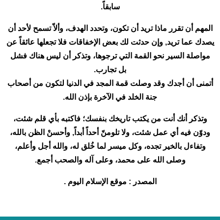
سابقاً.
المهم أن تقرر ماذا تريد أن تكون، وتحدد الهدف، وألاّ تسمح لأحد أن
يصدك عما تريد, وإن حدثت لك بعض الإخفاقات فلا تجعلها عائقاً عن
مواصلة السير نحو القمة التي ترجوها، وتذكر أن ليس هناك فشل
بل تجارب.
أتمنى أن أجدك وقد وصلت قمة المجد في الدنيا لتكون من أصحاب
جنة الخلد في الآخرة بإذن الله.
وتذكر أنك أنت من يكتب تاريخك بنفسك؛ فاكتبه بأي قلم شئت،
ودوّن فيه أي عمل شئت، ولا تلومنّ أحداً أبداً, وأحسنْ الظن بالله،
وتفاءل بالخير تجده، وكل ميسر لما خُلق له، والله أجل وأعلم،
وصلى الله على محمد، وعلى آله والصحب أجمع.
المصدر : موقع الإسلام اليوم .