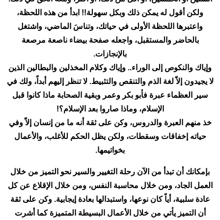
ولكن أقول له يمكن ذلك وبكل سهولة!! ابدأ من هذه اللحظة،
واعتبرها اللحظة الأولى في حياتك، وتناسَ الماضي، واشتغل
بالحاضر والمستقبل، واجعله صفحة بيضاء ناصعة مرصعة
بالإنجازات.
وإياك والنكوص إلى الوراء.. وإياك وكلام المخذلين والبطالين الذين
لا يجيدون إلاّ لغة الذم والتنقص والتثبيط. لا تنظر إليهم أبداً، ولك في
سير العظماء عبرة فأبو بكر وعمر وبقية الصحابة ماذا كانوا قبل
الإسلام، وماذا صاروا بعد الإسلام؟!
خذ منهم العبرة والدروس، وكن على ثقة أنه ما من إنسان إلاّ وفي
حياته إخفاقات وسقطات، ولكن يظل الحكم للأغلب، والأعمال
بخواتيمها.
بإمكانك أن تبدأ من الآن رحلة التغيير والسير نحو التميز من خلال
العمل الجاد، ومن خلال محاسبة النفس، ومن خلال الإقلاع عن كل
عادة سلبية، أياً كان نوعها، واستبدالها بعادة إيجابية. وكن على ثقة
أن التميز يأتي من خلال الأعمال البسيطة المتميزة كما أشرت