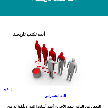
أنت تكتب تاريخك .
د. عبد
الله الشمراني .
البعض من الناس يتهم الآخرين أنهم أساؤوا إليه، ولفّقوا له من