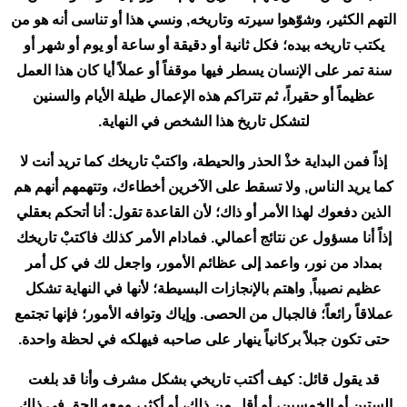
التهم الكثير، وشوّهوا سيرته وتاريخه, ونسي هذا أو تناسى أنه هو من
يكتب تاريخه بيده؛ فكل ثانية أو دقيقة أو ساعة أو يوم أو شهر أو
سنة تمر على الإنسان يسطر فيها موقفاً أو عملاً أيا كان هذا العمل
عظيماً أو حقيراً، ثم تتراكم هذه الإعمال طيلة الأيام والسنين
لتشكل تاريخ هذا الشخص في النهاية.
إذاً فمن البداية خذْ الحذر والحيطة، واكتبْ تاريخك كما تريد أنت لا
كما يريد الناس, ولا تسقط على الآخرين أخطاءك، وتتهمهم أنهم هم
الذين دفعوك لهذا الأمر أو ذاك؛ لأن القاعدة تقول: أنا أتحكم بعقلي
إذاً أنا مسؤول عن نتائج أعمالي. فمادام الأمر كذلك فاكتبْ تاريخك
بمداد من نور، واعمد إلى عظائم الأمور، واجعل لك في كل أمر
عظيم نصيباً, واهتم بالإنجازات البسيطة؛ لأنها في النهاية تشكل
عملاقاً رائعاً؛ فالجبال من الحصى. وإياك وتوافه الأمور؛ فإنها تجتمع
حتى تكون جبلاً بركانياً ينهار على صاحبه فيهلكه في لحظة واحدة.
قد يقول قائل: كيف أكتب تاريخي بشكل مشرف وأنا قد بلغت
الستين أو الخمسين، أو أقل من ذلك، أو أكثر، ومعه الحق في ذلك.