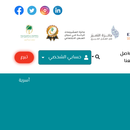
اصل
حسابي الشحصي
تبرع
نا
مع
أسرية