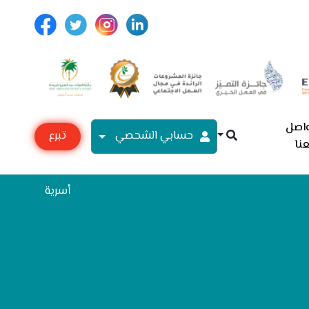
اصل
حسابي الشحصي
تبرع
نا
مع
أسرية