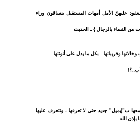
ود عليهنّ الأمل أمهات المستقبل ينساقون وراء
ت من النساء بالرجال } .. الحديث
عها ب”إيميل” جديد حتى لا تعرفها ، وتتعرف عليها
إذن الله .