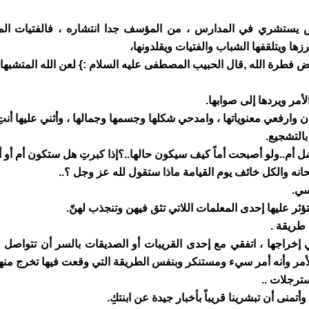
ض يستشري في المدارس ، من المؤسف جدا انتشاره ، فالفتيات المعق
ها ويتلقفها الشباب والفتيات ويقلدونها،
قض فطرة الله ,قال الحبيب المصطفى عليه السلام :} لعن الله المتشبها
 إخراجها ، اتفقي مع إحدى القريبات أو الصديقات بالسر أن تتواصل م
لأمر وأنه أمر سيء ومستنكر وبنفس الطريقة التي وقعت فيها تخرج منها ب
ترجلات ..
أتمنى أن تبشرينا قريباً بأخبار جيدة عن ابنتكِ.