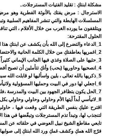
مشكلة ابنتكِ : تقليد الفتيات المسترجلات..
الاسترجال : مرض يفتك بالأنوثة الفطرية وهو مر
المسلسلات الهابطة والتي تنشر المفاهيم السلبية وتبرز
ويتلقفون ما يورده الغرب من خلال الأفلام ، التي تنا
الحلول المقترحة:
1_الدعاء والتضرع إلى الله بأن يكشف عن ابنتكِ هذا الأمر ويردها إلى صوابها.
2_اغمريها بعاطفتكِ من خلال الكلمة الحانية والاحتضان وارفعي معنوياتها ، وامدحي شكلها وجسمها وجمالها ، وأثني عليها أنتِ وخالاتها وقريباتها .. بكل ما يدل على أنوثتها .
3_حثيها على الصلاة وغذي فيها الجانب الإيماني كثيراً بالتشجيع.
4_انصحيها وحاوريها (بحب) وأنكِ تتأملين أن تصبح أفضل أم..ولو أصبحت أماً كيف سيكون حالها..؟إذا كبرتِ هل ستكون أم أو أب..؟!
5_ذكريها بالله تعالى ، بلين واسأليها لو قابلت الله سبحانه والكل خائف يوم القيامة ماذا ستقول لله عز وجل ؟..
6_اجعلي لها دور في البيت وحمليها المسؤولية ولاتيأسي.
7_الحل يكون بتظافر الجهود بين البيت والمدرسة ،فلتؤثر عليها إحدى المعلمات اللاتي تثق فيهن وتنجذب لهنّ.
8_لاتيأسي أبداً أيتها الأم وحاولي وحاولي وحاولي بكل طريقة .
اقترح عليكِ بنفس الطريقة التي وقعت فيها ، حاولي
لتنجذب لها، وتبدأ تذم المسترجلات وتبغّضها في هذا ا
تابعي مقاطع الشيخ نبيل العوضي في حلقاته عن المس
فرّج الله همكِ وكشف غمكِ ورد الله ابنتكِ إلى صوابها و