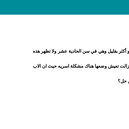
 أكثر بقليل وهي في سن الحادية عشر ولا تظهر هذه
لفترة 3 شهور وبعدها تفتح النت لنصف ساعه ولازالت تعيش وضعها هناك مشكلة اسريه حيث ان الاب
ن حل؟