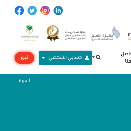
اصل
حسابي الشحصي
تبرع
نا
مع
أسرية