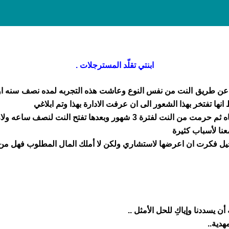
ابنتي تقلّد المسترجلات .
نت عن طريق النت من نفس النوع وعاشت هذه التجربه لمده نصف سنه او
ا تفتخر بهذا الشعور الى ان عرفت الادارة بهذا وتم ابلاغي
منعت النت عنها فترة وتوقعت انها لن ترجع لتلك الفتاه ثم حرمت من النت 
نا لأسباب كثيرة
تحيل فكرت ان اعرضها لاستشاري ولكن لا أملك المال المطلوب فهل م
أن يسددنا وإياكِ للحل الأمثل ..
هدية..