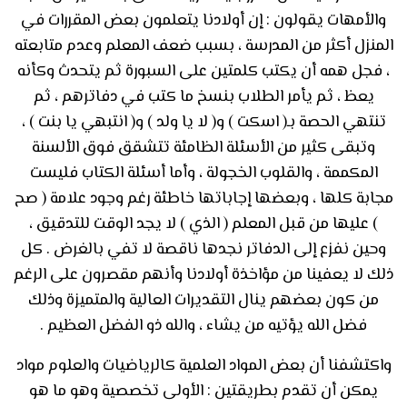
والأمهات يقولون : إن أولادنا يتعلمون بعض المقررات في
المنزل أكثر من المدرسة ، بسبب ضعف المعلم وعدم متابعته
، فجل همه أن يكتب كلمتين على السبورة ثم يتحدث وكأنه
يعظ ، ثم يأمر الطلاب بنسخ ما كتب في دفاترهم ، ثم
تنتهي الحصة بـ( اسكت ) و( لا يا ولد ) و( انتبهي يا بنت ) ،
وتبقى كثير من الأسئلة الظامئة تتشقق فوق الألسنة
المكممة ، والقلوب الخجولة ، وأما أسئلة الكتاب فليست
مجابة كلها ، وبعضها إجاباتها خاطئة رغم وجود علامة ( صح
) عليها من قبل المعلم ( الذي ) لا يجد الوقت للتدقيق ،
وحين نفزع إلى الدفاتر نجدها ناقصة لا تفي بالغرض . كل
ذلك لا يعفينا من مؤاخذة أولادنا وأنهم مقصرون على الرغم
من كون بعضهم ينال التقديرات العالية والمتميزة وذلك
فضل الله يؤتيه من يشاء ، والله ذو الفضل العظيم .
واكتشفنا أن بعض المواد العلمية كالرياضيات والعلوم مواد
يمكن أن تقدم بطريقتين : الأولى تخصصية وهو ما هو