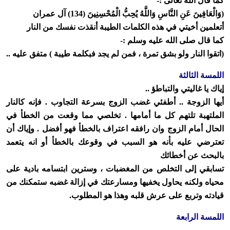
كما قال الله تعالى :-
(وَالْعَافِينَ عَنِ النَّاسِ وَاللَّهُ يُحِبُّ الْمُحْسِنِينَ (134) آل عمران
أتعلمين أخيتي في هذه الكلمات الطيبة أنقذت نفسك من النار
كما قال صلى الله عليه وسلم :-
(اتقوا النار ولو بشق تمرة ، فمن لم يجد فبكلمة طيبة ) متفق عليه ..
اللمسة الثالثة
إياك يا غاليتي والتباطؤ ..
أيها الزوجة .. أطفئي غضب الزوج بسرعة التجاوب . فإنه كالنار
الملتهبة تلتهم كل ما أمامها . تخلصي مما وقعت من الخطأ في
الحال أمام الزوج وان رافقه اعتراف بالخطأ فهو أفضل . وإياك أن
تعترضي عليه بأنه هو السبب في وقوعك بالخطأ أو انه يتعمد
بالبحث عن أخطائك
تسابقي إلى التخلص من المغضبات ، وسترين ابتسامه بادية على
محياه ولكنه يحاول يخفيها ومسارعتك في إزالة غضبه ستمكنك من
قيادته وتربع على عرش قلبه وهذا هو المطلوب.
اللمسة الرابعة