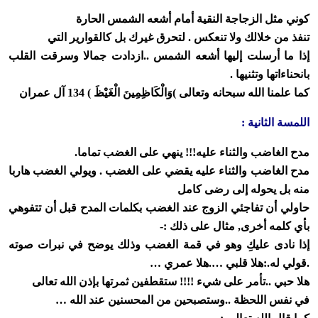
كوني مثل الزجاجة النقية أمام أشعه الشمس الحارة
تنفذ من خلالك ولا تنعكس . لتحرق غيرك بل كالقوارير التي
إذا ما أرسلت إليها أشعه الشمس ..ازدادت جمالا وسرقت القلب
بانحناءاتها وتثنيها .
كما علمنا الله سبحانه وتعالى )وَالْكَاظِمِينَ الْغَيْظَ ) 134 آل عمران
اللمسة الثانية :
مدح الغاضب والثناء عليه!!! ينهي على الغضب تماما.
مدح الغاضب والثناء عليه يقضي على الغضب . ويولي الغضب هاربا
منه بل يحوله إلى رضى كامل
حاولي أن تفاجئي الزوج عند الغضب بكلمات المدح قبل أن تتفوهي
بأي كلمه أخرى, مثال على ذلك :-
إذا نادى عليكِ وهو في قمة الغضب وذلك يوضح في نبرات صوته
.قولي له.:هلا قلبي ….هلا عمري …
هلا حبي ..تأمر على شيء !!!! ستقطفين ثمرتها بإذن الله تعالى
في نفس اللحظة ..وستصبحين من المحسنين عند الله …