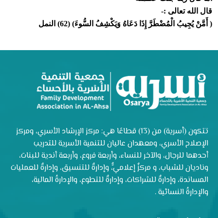
قال الله تعالى :-
( أَمَّنْ يُجِيبُ الْمُضْطَرَّ إِذَا دَعَاهُ وَيَكْشِفُ السُّوءَ) (62) النمل
تتكون (أسرية) من (13) قطاعًا هي: مركز الإرشاد الأسري، ومركز
الإصلاح الأسري، ومعهدان عاليان للتنمية الأسرية للتدريب
أحدهما للرجال، والآخر للنساء، وأربعة فروع، وأربعة أندية للبنات،
وناديان للشباب، و مركزٌ إعلاميٌّ، وإدارةٌ للتنسيق، وإدارةٌ للعمليات
المساندة، وإدارةٌ للشراكات، وإدارةٌ للتطوع، والإدارةُ المالية،
والإدارةُ النسائية .