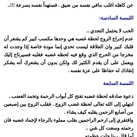
عن كاهله اغلب مافي نفسه من ضيق . فستهدأ نفسه بسرعة !!!..
اللمسة السادسة:
الحب لا يحتمل التحدي ..
عدم إحراج الزوج لحظة غضبه هي وحدها مكسب كبير كم يشعر أن
قلبك كبير وان العلاقة ليست تحدي إنما مودة خاصة إذا وجدت له
مخرجا من الحرج الذي وقع فيه لحظه غضبه فقلبه فسيرتاح إليك
ويعمل على أن يقدم الكثير لك ولكن بدون أن يشعرك أنه يشكر
إنقاذك له حفاظا على عزة نفسه .
اللمسة السابعة
دعوة صادقه لحظة غضبه تفتح كل أبواب الرحمة وتخمد الغضب .
ابتهلي إلى الله تعالى لحظة غضب الزوج . فقلب الزوج بين إصبعين
من أصابع الرحمن يقلبه كيف يشاء .
وافتقري إلى ارحم الراحمين بقلب مملوء بالرجاء لإخماد غضبه فان
رحمته وسعت كل شي ..
أما قال ربنا جلت عظمته