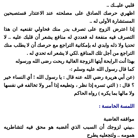
قلبي عليــك ..
اظهري حرصك الصادق على مصلحته عند الاعتذار فستصبحين
المستشارة الأولى له ..
إذا اعترض الزوج على تصرف بدر منك فحاولي تقنعيه ان هذا
التصرف فيه منفعة له فعددي له منافع يشعر أن قلبك عليه .. لا
تحديا ولا ذله وابدي له بإمكانية التراجع مع حرصك أن لا يطلب منك
التراجع من أجل تلك المنافع .لكي لا يشعر انه تحدي له .
بهذا أنت الرابحة أيتها الزوجة الغالية ربحت رضى الله ورسوله
كما قال رسول الله عليه وسلم :-
(عن أبي هريرة رضي الله عنه قال : يا رسول الله ! أي النساء خير
؟ قال : ( التي تسره إذا نظر ، وتطيعه إذا أمر ولا تخالفه في نفسها
ولا مالها بما يكره ) رواه الحاكم
اللمسة الخامسة :
مواقفه الغاضبة
..بيني لزوجك أن السبب الذي أغضبه هو محق فيه لتشاطريه
همومه .. ولتجعليه يطرح