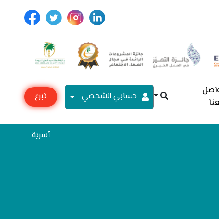
اصل
حسابي الشحصي
تبرع
نا
مع
أسرية