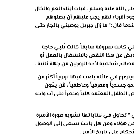
لى الله عليه وسلم ، فبات أبناء العم والخال
 وجود أقرباء لهم يجب عليهم أن يصلوهم
عندما قال :” ما زال جبريل يوصيني بالجار حتى
التي كانت معروفة سابقاً كانت تُلبي حاجة
لتعويض عن هذا النقص بالانشغال بالعمل أو
مصالح شخصية لأحد الزوجين من جهة ثانية .
يترعرع في عائلة يلعب فيها تربوياً أكثر من
مو جسدياً ومعرفياً وعاطفياً ، لأن يكّون
الطفل المعتمد كلياً وحصراً على أب واحد
ي ” تحاول في كتاباتها تشويه صورة الأسرة
ب من هؤلاء ومن كل باحث يسعى إلى الوصول
كام على تاريخ الأمم .