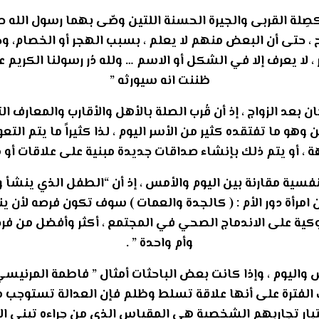
 كصِلة القربى والجيرة الحسنة اللتين وصّى بهما رسول الله ص
فرح ، حتى أن البعض منهم لا يعلم ، بسبب الهجر أو الخصام،
ر ، لا يعرف إلا في الشكل أو الاسم … ولله دُر رسولنا الكريم 
ظننت انه سيورثه ”
ان بعد الزواج ، إذ أن قُرب الصلة بالأهل والأقارب والمعارف 
ن وهو ما تفتقده كثير من الأسر اليوم ، لذا كثيراً ما يتم ا
ة ، أو يتم ذلك بإنشاء صداقات جديدة مبنية على علاقات أو 
لنفسية مقارنة بين اليوم والأمس ، إذ أن “الطفل الذي ينشأ و
ن امرأة دور الأم : ( كالجدة والعمات ) سوف تكون فرصه لأن ين
 على الاندماج الصحي في المجتمع ، أكثر وأفضل من فرص 
وأم واحدة ” .
س واليوم ، وإذا كانت بعض الباحثات أمثال ” فاطمة المرنيس
لك الفترة على أنها علاقة تسلط وظلم فإن العدالة تستوج
تبار تجاربهم الشخصية هي المقياس الذي من جراءه تبنى الأح