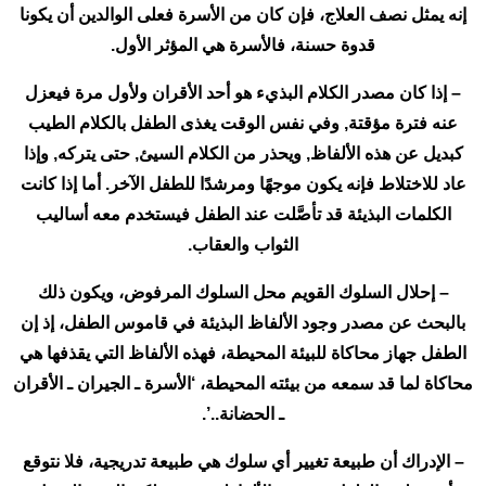
إنه يمثل نصف العلاج، فإن كان من الأسرة فعلى الوالدين أن يكونا
قدوة حسنة، فالأسرة هي المؤثر الأول.
– إذا كان مصدر الكلام البذيء هو أحد الأقران ولأول مرة فيعزل
عنه فترة مؤقتة, وفي نفس الوقت يغذى الطفل بالكلام الطيب
كبديل عن هذه الألفاظ, ويحذر من الكلام السيئ, حتى يتركه, وإذا
عاد للاختلاط فإنه يكون موجهًا ومرشدًا للطفل الآخر. أما إذا كانت
الكلمات البذيئة قد تأصَّلت عند الطفل فيستخدم معه أساليب
الثواب والعقاب.
– إحلال السلوك القويم محل السلوك المرفوض، ويكون ذلك
بالبحث عن مصدر وجود الألفاظ البذيئة في قاموس الطفل، إذ إن
الطفل جهاز محاكاة للبيئة المحيطة، فهذه الألفاظ التي يقذفها هي
محاكاة لما قد سمعه من بيئته المحيطة، ‘الأسرة ـ الجيران ـ الأقران
ـ الحضانة..’.
– الإدراك أن طبيعة تغيير أي سلوك هي طبيعة تدريجية، فلا نتوقع