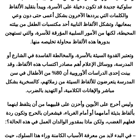
سلوكية جديدة قد تكون دخيلة على الأسرة، ويبدأ بتقليد الألفاظ
والكلمات التي يرددها الآخرون بشكل أعمى حتى دون وعي
بمعانيها، وتشكل الألفاظ النابية أحد مكتسبات الطفل من بيئته
المحيطة، لكنها من الأمور السلبية المؤرقة للأسرة، والتي تستهجن
بدورها هذه الألفاظ محاولة تخليصه منها.
وتعتبر القدوة السيئة بالأسرة، والمخالطة الفاسدة في الشارع أو
المدرسة، ووسائل الإعلام أهم مصادر اكتساب هذه الألفاظ، وقد
بينت إحدى الدراسات ألأوروبية أن 80% من الأطفال في سن
المدرسة يتعرضون للألفاظ السيئة من زملائهم، كالسخرية بشكل
مباشر والإهانات الكلامية، أو التهديد بالضرب.
وليس أحرج على الأبوين وأحزن على قلبيهما من أن يتلفظ ابنهما
بألفاظ بذيئة أمامهما أو أمام الغرباء، فيشعران بالحرج وتكون ردة
فعلهم الغضب، ولكن ماذا بمقدور الوالدان العمل في هذه الحالة؟:
– في البدء لابد من معرفة الأسباب الكامنة وراء هذا السلوك، حيث