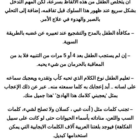
أن يتخلص الطفل من هذه الألفاظ بسرعة، لكن المهم التدخل
بشكل سريع عند ظهور هذا السلوك قبل تفاقمه، إضافة إلى التحلي
بالصبر والهدوء في علاج الأمر.
– مكافأة الطفل بالمدح والتشجيع عند تعبيره عن غضبه بالطريقة
السوية.
– إن لم يستجب الطفل بعد 4 أو 5 مرات من التنبيه فلا بد من
المعاقبة بالحرمان من شيء يحبه.
– تعليم الطفل نوع الكلام الذي تحبه كأب وتقدره ويعجبك سماعه
على لسانه .. أبد إعجابك به كلما سمعته منه.. عبر عن ذلك الإعجاب
بمثل ‘يعجبني كلامك هذا الهادئ’ ‘هذا جميل منك.
– تجنب كلمات مثل ( أنت غبي ، كسلان ولا تصلح لشيء، كلمات
السب واللعن، مناداته بأسماء الحيوانات حتى لو كانت على سبيل
الفكاهة) فيوجد بلغتنا العربية آلاف الكلمات الايجابية التي يمكن
استخدامها كبديل.