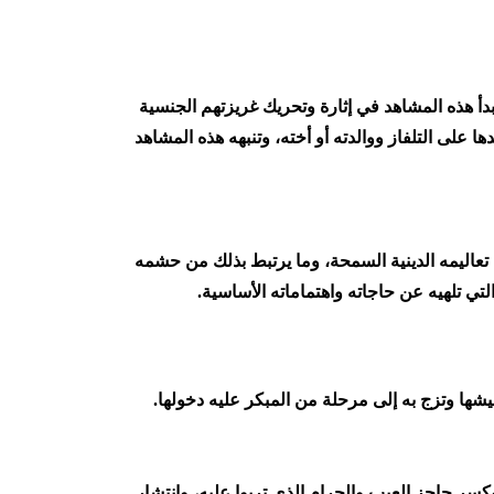
دأ هذه المشاهد في إثارة وتحريك غريزتهم الجنسية
 على التلفاز ووالدته أو أخته، وتنبهه هذه المشاهد
 تعاليمه الدينية السمحة، وما يرتبط بذلك من حشمه
تي تلهيه عن حاجاته واهتماماته الأساسية.
عيشها وتزج به إلى مرحلة من المبكر عليه دخولها.
سر حاجز العيب والحرام الذي تربوا عليه، وانتشار