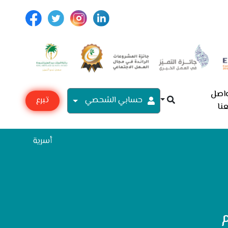
اصل
حسابي الشحصي
تبرع
نا
مع
أسرية