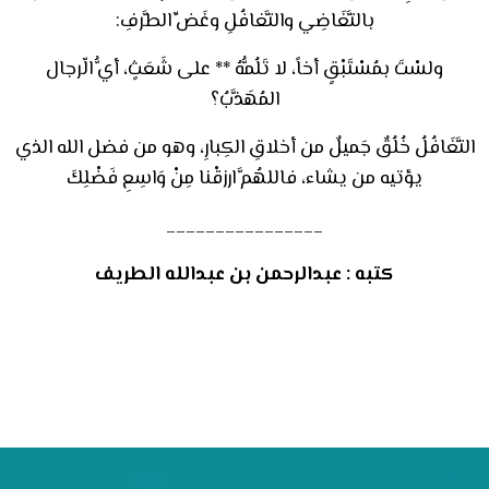
بالتَّغَاضِي والتَّغافُلِ وغَضِّ الطَّرفِ:
ولسْتَ بمُسْتَبْقٍ أخاً، لا تَلُمُّهُ ** على شَعَثٍ، أيُّ الّرجال
المُهَذَّبُ؟
التَّغَافُلُ خُلُقٌ جَميلٌ من أخلاقِ الكِبارِ، وهو من فضل الله الذي
يؤتيه من يشاء، فاللهُمَّ ارزقْنا مِنْ وَاسِعِ فَضْلِكَ
________________
كتبه : عبدالرحمن بن عبدالله الطريف