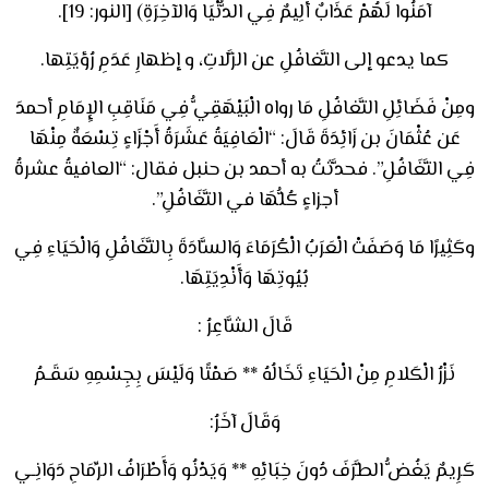
آمَنُوا لَهُمْ عَذَابٌ أَلِيمٌ فِي الدُّنْيَا وَالآخِرَةِ) [النور: 19].
كما يدعو إلى التَّغافُلِ عن الزَّلاتِ، و إظهارِ عَدَمِ رُؤيَتِها.
ومِنْ فَضَائِلِ التَّغافُلِ مَا رواه الْبَيْهَقِيُّ فِي مَنَاقِبِ الإِمَامِ أحمدَ
عَن عُثْمَانَ بن زَائِدَةَ قَالَ: “الْعَافِيَةُ عَشَرَةُ أَجْزَاءٍ تِسْعَةٌ مِنْهَا
فِي التَّغَافُلِ”. فحدَّثتُ به أحمد بن حنبل فقال: “العافيةُ عشرةُ
أجزاءٍ كُلُّهَا في التَّغَافُلِ”.
وكَثِيرًا مَا وَصَفَتْ الْعَرَبُ الْكُرَمَاءَ وَالسَّادَةَ بِالتَّغَافُلِ وَالْحَيَاءِ فِي
بُيُوتِهَا وَأَنْدِيَتِهَا.
قَالَ الشَّاعِرُ :
نَزْرُ الْكَلامِ مِنْ الْحَيَاءِ تَخَالُهُ ** صَمْتًا وَلَيْسَ بِجِسْمِهِ سَقَـمُ
وَقَالَ آخَرُ:
كَرِيمٌ يَغُضُّ الطَّرَفَ دُونَ خِبَائِهِ ** وَيَدْنُو وَأَطْرَافُ الرِّمَاحِ دَوَانِـي