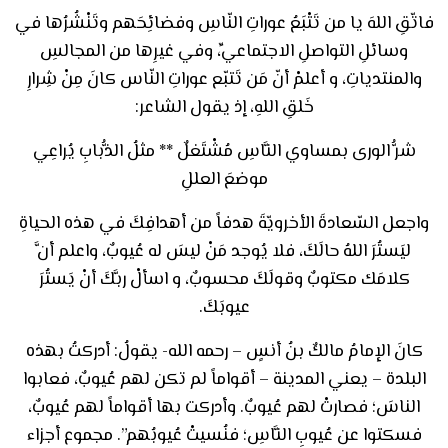
فاتّقِ اللهَ يا من تَتْبَعُ عوراتِ النّاسِ وفضائِحَهم وتَنْشُرُها في
وسائلِ التواصلِ الاجتماعيِّ، وفي غيرِها من المجالسِ
والمنتدياتِ، و أعلمْ أنّ مَن تَتبّع عوراتِ النّاس كانَ مِنْ شِرارِ
خَلقِ اللهِ، إذ يقول الشاعر:
شرُّ الورى بمساوي النَّاسِ مُشْتَغلٌ ** مثلُ الذُّبابِ يُراعِي
موضعَ العللِ
واجعل السّعادةَ الأخرويّةَ هدفاً من أهدافِكَ في هذه الحياةِ
ليَستُرَ اللهُ حالَكَ، فلا يُوجد مَنْ ليسَ له عُيوبٌ، واعلم أنَّ
كلامَك مكتوبٌ وقولَكَ محسوبٌ، و اسألْ ربَّكَ أنْ يَستُرَ
عيوبَكَ.
كانَ الإمامُ مالكٌ بنُ أنسٍ – رحمه الله- يقولُ: أدركتُ بهذه
البلدة – يعني المدينة – أقواماً لم تكن لهم عُيوبٌ، فعابوا
الناسَ؛ فصارتْ لهم عُيوبٌ. وأدركت بها أقواماً لهم عُيوبٌ،
فسكتوا عن عُيوبِ النَّاسِ؛ فنُسيتْ عُيوبُهم”. مجموع أجزاء