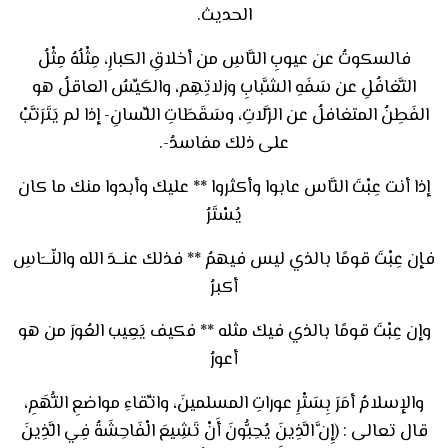
الحديث.
فالسكوتُ عن عيوبِ النَّاسِ من أخلاقِ الكبارِ، مِثْلُهُ مِثْلُ
التَّغافُلِ عن سَفَهِ الشَّبابِ وزلاتِهِم، والكَيِّسُ العاقلُ هو
الفَطِنُ المتغافلُ عن الزَّلاتِ، وسَقَطَاتِ اللِّسانِ- إذا لم يَتَرَتَّبْ
على ذلك مفاسدُ-.
إذا أنت عِبْتَ النَّاس عابوا وأكثروا ** عليك وأبدوا منك ما كان
يُسْتَرُ
فإن عِبْتَ قومًا بالذي ليس فيهمُ ** فذلك عنــدَ الله والنّـــَاسِ
أكبرُ
وإن عِبْتَ قومًا بالذي فيك مثله ** فكيف يَعِيب العُورَ من هو
أعورُ
والإسلامُ أمَرَ بِسَتْرِ عوراتِ المسلمينَ، واتِّقاءِ مواضعِ التُّهَمِ،
قال تعالى : (إِنَّ الَّذِينَ يُحِبُّونَ أَنْ تَشِيعَ الْفَاحِشَةُ فِي الَّذِينَ