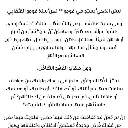
ليسَ الذكيُّ بسيّدٍ في قومِهِ ** لكنَّ سيّدَ قومِهِ المُتَغَابِي
وفي حديث عَائِشَةَ – رَضِيَ اللَّهُ عَنْهَا – قَالَتْ: “جَلَسَتْ إحدى
عَشْرةَ امرأةً، فتعاهَدْنَ وتعاقَدْنَ أنْ لا يَكْتُمْنَ من أخبارِ
أزواجهنَّ شيئاً. وقالت إحداهن: “زوجي إذا دَخَلَ فَهِد، وإذا خَرَجَ
أَسِدَ، ولا يَسْألُ عَمَّا عَهِدَ” رواه البخاريّ في بابِ حُسْنِ
المعاشرةِ مع الأهلِ.
ومِنْ صفاتِ الفَهْدِ التَّغَافُلَ.
تذكّرْ -أيٌّها الموفَّق- ما مرّ في يومك وليلتك من مواقف
تعاملت فيها مع أهلِك، أو أصدقائِك، أو طلابِك، أو معلميك،
أو عامّةِ النَّاسِ، ثم انظرْ هل تَغافلتَ عن أخطائِهم؟ أم
حاسبْتَهم عليها حِسابَ الشَّريكِ لشريكِهِ؟
إنْ لم تكنْ قد تغافلتَ عن ذلك فيما مَضَى؛ فلديكَ فيما بقيَ
من عُمُرِكَ فُرصٌ جديدةٌ تستحقُّ الاغتنامَ، واغتنامُها يكونُ