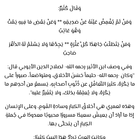
وَقَالَ كُثَيِّرٌ:
وَمَنْ لَمْ يُغْمِضْ عَيْنَهُ عَنْ صَدِيقِهِ ** وَعَنْ بَعْضِ مَا فِيهِ يَمُتْ
وَهْوَ عَاتِبُ
وَمَنْ يَتَطَلّـَبْ جَاهِدًا كُلَّ عَثْرَةٍ ** يَجِدْهَا وَلا يَسْلَمْ لَهُ الدَّهْرَ
صَاحِبُ
وفي وصف ابن الأثير-رحمه الله- لصلاح الدين الأيوبي قال:
“وكان -رحمه الله- حليماً حَسَنَ الأخلاقِ، ومتواضعاً، صبوراً على
ما يَكْرَهُ، كثيرَ التَّغافُلِ عن ذُنُوبِ أصحابِهِ، يَسمعُ من أحدِهم ما
يَكْرَهُ، ولا يُعلِمُهُ بذلك، ولا يَتَغَيَّرُ عليه”.
وهذه لعمري هي أخلاقُ الكبارِ وسادةِ القَومِ، وعلى الإنسان
إذا ما أرادَ أن يعيشَ سعيدًا مسرورًا محبوبًا معدودًا في جُملةِ
الكِبارِ أن يتحلَّى بها.
وكانت العربُ تردِّدُ هذا البيتَ كثيرًا: