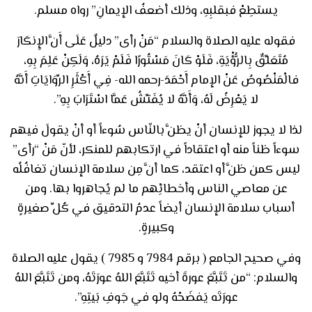
يستطِعْ فبقلبِهِ، وذلك أضعفُ الإيمانِ” رواه مسلم.
فقوله عليه الصلاة والسلام “مَنْ رأى” دليلٌ عَلَى أَنَّ الإِنكَارَ
مُتَعَلِّقٌ بِالرُّؤْيَةِ، فَلَوْ كَانَ مَسْتُورًا فَلَمْ يَرَهُ، وَلَكِنْ عَلِمَ بِهِ،
فالْمَنْصُوصُ عَنْ الإمام أَحْمَدَ-رحمه الله- فِي أَكْثَرِ الرِّوَايَاتِ أَنَّهُ
لا يَعْرِضُ لَهُ، وَأَنَّهُ لا يُفَتِّشُ عَمَّا اسْتَرَابَ بِهِ”.
لذا لا يجوز للإنسان أنْ يظنَّ بالنّاس سُوءاً أو أنْ يقولَ فيهم
سوءاً ظناً منه أو اعتقاداً في ارتكابهم للمنكر، لأنّ مَنْ “رأى”
ليس كمن ظنَّ أو اعتقد، كما أنَّ مِن سلامة الإنسان تغافُلُه
عن معاصي الناس وأخطائِهم ما لم يُجاهروا بها. ومن
أسباب سلامة الإنسان أيضاً عدمُ التدقيق في كُلِّ صغيرةٍ
وكبيرةٍ.
وفي صحيح الجامع ( برقم 7984 و 7985 ) يقول عليه الصلاة
والسلام: “من تَتَبَّعَ عورةَ أخيه تَتَبَّعَ اللهُ عورَتَهُ، ومن تَتَبَّعَ اللهُ
عورَتَه يَفضَحْهُ ولو في جَوفِ بَيتِهِ”.