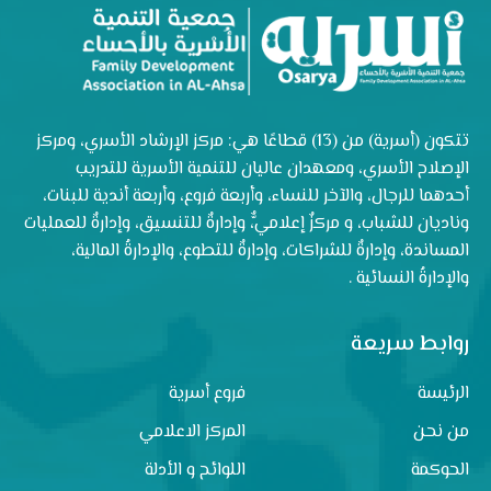
تتكون (أسرية) من (13) قطاعًا هي: مركز الإرشاد الأسري، ومركز
الإصلاح الأسري، ومعهدان عاليان للتنمية الأسرية للتدريب
أحدهما للرجال، والآخر للنساء، وأربعة فروع، وأربعة أندية للبنات،
وناديان للشباب، و مركزٌ إعلاميٌّ، وإدارةٌ للتنسيق، وإدارةٌ للعمليات
المساندة، وإدارةٌ للشراكات، وإدارةٌ للتطوع، والإدارةُ المالية،
والإدارةُ النسائية .
روابط سريعة
الرئيسة
فروع أسرية
من نحن
المركز الاعلامي
الحوكمة
اللوائح و الأدلة