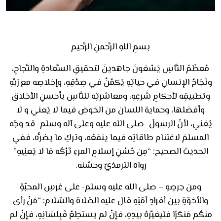
بسمِ اللهِ الرَّحمنِ الرَّحيم
مُعظَمُ النَّاسِ يَسْعَونَ جاهدينَ لتحقيقِ السَّعادةِ والنَّجاحِ،
ونَجَاحُ الإنسانِ في حياتِهِ يَكمُنُ في صِدْقِهِ، وإخلاصِه مع رَبِّهِ
وتطبيقِه لأحكامِ شَرعِهِ، ومعاشرتِه للنَّاسِ بأحسنِ الأخلاق
وأفضلها، وحماية اللسان من الخوض فيما لا يَعني و لا
يُغني، لأنّ الرسولَ -صلى الله عليه وعلى آله وسلم- قد وجّه
المسلمَ لاغتنام طاقاتِه فيما ينفعُه، وتركِ ما يضرُّه، ففي
الحديث الصحيح: “مِن حُسْنِ إسلامِ المرءِ تَرْكُه مَا لا يَعنِيهِ”
رواه الترمذيّ وحسّنه.
ومن حِرصِهِ – صلى الله عليه وسلم- على غرسِ المحبّةِ
والأخوّةِ بين أفرادِ أمّتِهِ قال عليه الصّلاة والسّلام: “مَنْ رأى
منكُم مَنكَرًا فليغيِّرهُ بيدِهِ، فإنْ لم يستطِعْ فَبِلسَانِهِ، فإنْ لم