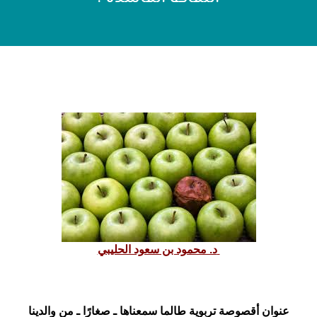
د. محمود بن سعود الحليبي
عنوان أقصوصة تربوية طالما سمعناها ـ صغارًا ـ من والدينا