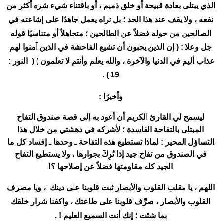
الذي يبتلى بعادة قبيحة أو خلق ذميم ، أو باقتناء شيء شره أكثر من
نفعه ، ولا يقف عند هذا الحد ؛ بل تراه يعمل جاهدًا على إشاعته في
الصالحين من حوله فضلاً عن الطالحين ؛ متجاهلاً أو متناسيًا قوله
جل وعلا : ( إن الذين يحبون أن تشيع الفاحشة في الذين آمنوا لهم
عذاب أليم في الدنيا والآخرة ، والله يعلم وأنتم لا تعلمون ) ( النور :
19 ) .
وأخيرًا :
ليسمح لي القارئ الكريم أن أعود به إلى قصة صندوق التفاح
المبتلى بالتفاحة الفاسدة ؛ لأشركه في دهشتي من خلال هذا
التساؤل المحير : لماذا تستطيع هذه التفاحة ـ وحدها ـ إفساد كل ما
في الصندوق من تفاح جيد إذا تُرِكَ بجوارها ، ولا يستطيع التفاح
الجيد كله مقاومتها فضلاً عن إصلاحها ؟!
اللهم ، يا مقلب القلوب والأبصار ثبت قلوبنا على دينك ، ويا مصرف
القلوب والأبصار ، صرِّف قلوبنا على طاعتك ، واكفنا شرار خلقك
بما شئت ؛ إنك أنت السميع العليم ! .