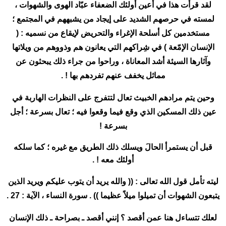
لقد قرأت هذا في أعين أولئك الضعفاء عبّاد الهوى والشهوات ،
لمسته في حرصهم الشديد على إيجاد من يشبههم في المجتمع ؛
مستخدمين
كل أسلحة الإغراء والتحريض لإيقاع من نسميه : (
الإنسان الإمّعة ) في شِراكهم التي يعانون هم وذووهم من ويلاتها
وآثارها السيئة أشد المعاناة ، وراحوا من جراء ذلك يبحثون عن
مماثل يخفف عنهم تفردهم بها ! .
وحين يتم مرادهم الخبيث تعال لتتفرج على النظرات الهاربة في
عين ذلك المسكين الذي وقع فيما وقعوا فيه ؛ تعال بسرعة ؛ أجل
بسرعة !
قبل أن يستمرأ الحالَ ويسلك ذلك الطريق مع غيره ؛ كما سلكه
أولئك معه ! .
ليته تأمل قول الله تعالى : (( والله يريد أن يتوب عليكم ويريد الذين
يتبعون الشهوات أن تميلوا ميلاً عظيما )) . سورة النساء ، الآية : 27 .
لعلك تتساءل هنا عمن أقصد ؟ إنني أقصد ـ بصراحة ـ ذلك الإنسان