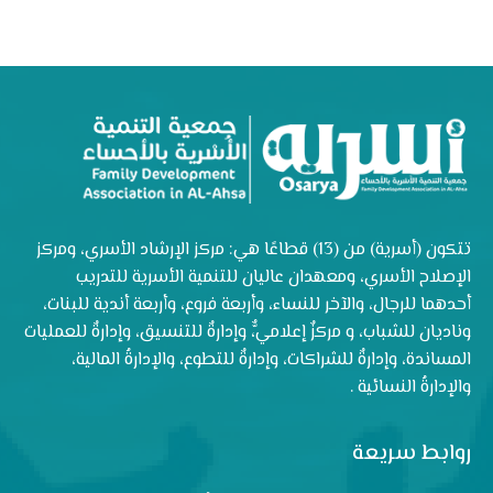
تتكون (أسرية) من (13) قطاعًا هي: مركز الإرشاد الأسري، ومركز
الإصلاح الأسري، ومعهدان عاليان للتنمية الأسرية للتدريب
أحدهما للرجال، والآخر للنساء، وأربعة فروع، وأربعة أندية للبنات،
وناديان للشباب، و مركزٌ إعلاميٌّ، وإدارةٌ للتنسيق، وإدارةٌ للعمليات
المساندة، وإدارةٌ للشراكات، وإدارةٌ للتطوع، والإدارةُ المالية،
والإدارةُ النسائية .
روابط سريعة