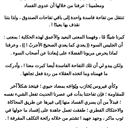
ومعلمينا ؛ عرفنا من خلالها أن عدوى الفساد
تنتقل من تفاحة فاسدة واحدة إلى باقي تفاحات الصندوق ، ولذا بتنا
نقذف بها بعيدًا ! .
كبرنا شيئًا مّا ، وفهمنا المعنى البعيد والأعمق لهذه الحكاية ؛ بمعنى :
أن الجليس السوء (( يعدي كما يعدي الصحيحَ الأجربُ ! )) ، وعرفنا
لماذا يحرص مربونا الفضلاء على إبعادنا عن أصحاب السوء .
ولكن يبدو لي أن تلك التفاحة الفاسدة أيضا كبرت معنا ! ، وأدركت
ما فهمناه وما اتخذه العقلاء من ردة فعل تجاهها .
وكأي فيروس يُحَارَب ويُوَاجَه بمضاد حيوي ؛ فيتخذ شكلاً آخر
للمقاومة ؛ فإن تفاحتنا بدأت في عصرنا الحديث تفعل الشيء نفسه
؛ فبدلاً من أن يسري الفساد منها إلى غيرها عن طريق المحاكاة
والاحتكاك الفطري ؛ طفقت تعمل جاهدة على إفساد ما حولها في
ثوب ماكر ، وجهد جهيد ! تشتم من خلاله رائحة التكلف المقرفة ! .