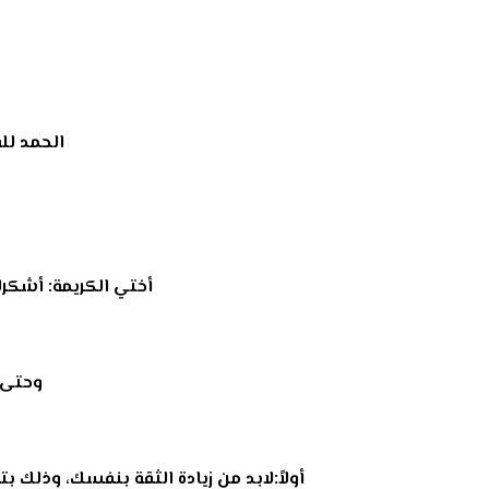
الحمد لل
أختي الكريمة: أشكر
وحتى 
أولاً:لابد من زيادة الثقة بنفسك، وذلك بت