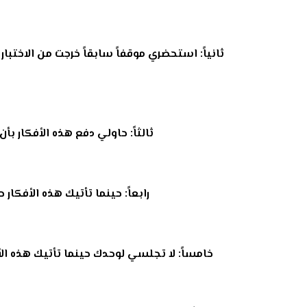
ثانياً: استحضري موقفاً سابقاً خرجت من الاخت
ثالثاً: حاولي دفع هذه الأفكار ب
رابعاً: حينما تأتيك هذه الأفك
خامساً: لا تجلسي لوحدك حينما تأتيك هذه ا