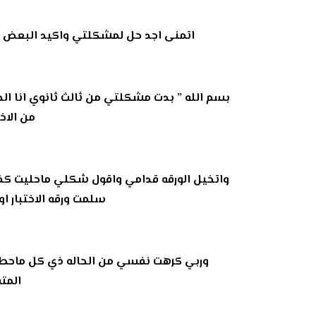
اتمنى اجد حل لمشكلتي واكيد البعض بش
بسم الله ” بدت مشكلتي من ثالث ثانوي انا ال
من الاخ
واتخيل الورقه قدامي واقول شكلي ماحليت كذا
سلمت ورقه الاختبار ا
وربي كرهت نفسي من الحاله ذي كل ماحطيت
المت