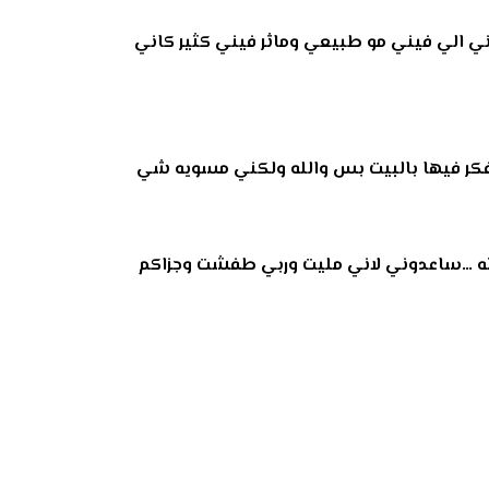
ني الي فيني مو طبيعي وماثر فيني كثير كاني
 مافكر فيها بالبيت بس والله ولكني مسويه شي
ليته …ساعدوني لاني مليت وربي طفشت وجزاكم