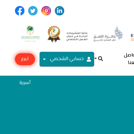
اصل
حسابي الشحصي
تبرع
نا
مع
أسرية