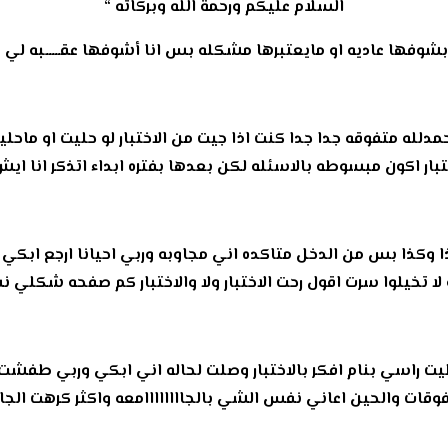
السلام عليكم ورحمة الله وبركاته “
وفها عاديه او مايعتبرها مشكله بس انا أشوفها عقـــــبه لي 
حمدلله متفوقه جدا جدا كنت اذا جيت من الاختبار لو حليت او م
تبار اكون مبسوطه بالاسئله لكن بعدها بفتره ابداء اتذكر انا اي
 وكذا بس من الدخل متاكده اني مجاوبه وربي احيانا ارجع ابكي
و لا تخيلوا سرت اقول رحت الاختبار ولا والاختبار كم صفحه شكلي
 راسي بنام افكر بالاختبار وصلت لحاله اني ابكي وربي طفشت
فوقات والحين اعاني نفس الشي بالجاااااااامعه واكثر كرهت الجا