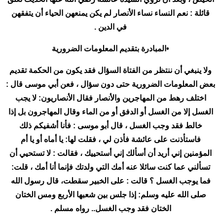
قائلة : نعم النساء نساء الأنصار لم يكن يمنعهن الحياء أن يتفقهن
في الدين .
•المبادرة بتقديم المعلومات الضرورية
ولا ينبغي أن ننتظر من الفتاة السؤال فقد يكون من الحكمة تقديم
بعض المعلومات الضرورية حتى دون سؤال ، فعن أبي موسى قال :
اختلف رهط من المهاجرين والأنصار فقال الأنصاريون: لا يجب
الغسل إلا من الغسل أو الدفق أو من الماء وقال المهاجرون بل إذا
خالط فقد وجب الغسل ، قال أبو موسى : فأنا أشفيكم ذلك
فاستأذنت على عائشة فأذن لي ، فقلت لها: يا أماه أو يا أم
المؤمنين إني أريد أن أسألك إني أستحييك ، فقالت : لا تستحيي أن
تسألني عما كنت سائلا عنه أمك التي ولدتك فإنما أنا أمك ، قلت:
فما يوجب الغسل ؟ قالت : على الخبير سقطت، قال رسول الله
صلى الله عليه وسلم: إذا جلس بين شعبها الأربع ومس الختان
الختان فقد وجب الغسل.. رواه مسلم .