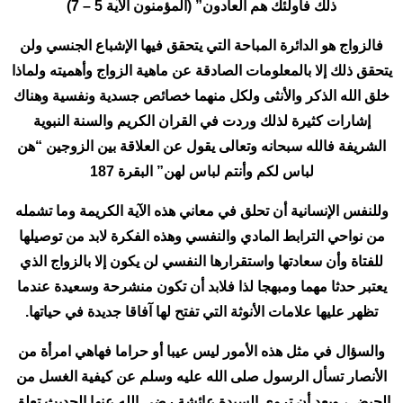
ذلك فأولئك هم العادون” (المؤمنون الآية 5 – 7)
فالزواج هو الدائرة المباحة التي يتحقق فيها الإشباع الجنسي ولن
يتحقق ذلك إلا بالمعلومات الصادقة عن ماهية الزواج وأهميته ولماذا
خلق الله الذكر والأنثى ولكل منهما خصائص جسدية ونفسية وهناك
إشارات كثيرة لذلك وردت في القران الكريم والسنة النبوية
الشريفة فالله سبحانه وتعالى يقول عن العلاقة بين الزوجين “هن
لباس لكم وأنتم لباس لهن” البقرة 187
وللنفس الإنسانية أن تحلق في معاني هذه الآية الكريمة وما تشمله
من نواحي الترابط المادي والنفسي وهذه الفكرة لابد من توصيلها
للفتاة وأن سعادتها واستقرارها النفسي لن يكون إلا بالزواج الذي
يعتبر حدثا مهما ومبهجا لذا فلابد أن تكون منشرحة وسعيدة عندما
تظهر عليها علامات الأنوثة التي تفتح لها آفاقا جديدة في حياتها.
والسؤال في مثل هذه الأمور ليس عيبا أو حراما فهاهي امرأة من
الأنصار تسأل الرسول صلى الله عليه وسلم عن كيفية الغسل من
الحيض ، وبعد أن تروي السيدة عائشة رضي الله عنها الحديث تعلق