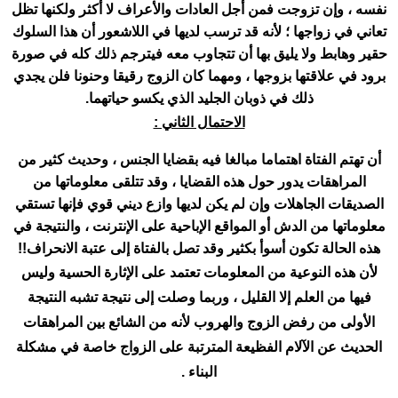
نفسه ، وإن تزوجت فمن أجل العادات والأعراف لا أكثر ولكنها تظل
تعاني في زواجها ؛ لأنه قد ترسب لديها في اللاشعور أن هذا السلوك
حقير وهابط ولا يليق بها أن تتجاوب معه فيترجم ذلك كله في صورة
برود في علاقتها بزوجها ، ومهما كان الزوج رقيقا وحنونا فلن يجدي
ذلك في ذوبان الجليد الذي يكسو حياتهما.
الاحتمال الثاني :
أن تهتم الفتاة اهتماما مبالغا فيه بقضايا الجنس ، وحديث كثير من
المراهقات يدور حول هذه القضايا ، وقد تتلقى معلوماتها من
الصديقات الجاهلات وإن لم يكن لديها وازع ديني قوي فإنها تستقي
معلوماتها من الدش أو المواقع الإباحية على الإنترنت ، والنتيجة في
هذه الحالة تكون أسوأ بكثير وقد تصل بالفتاة إلى عتبة الانحراف!!
لأن هذه النوعية من المعلومات تعتمد على الإثارة الحسية وليس
فيها من العلم إلا القليل ، وربما وصلت إلى نتيجة تشبه النتيجة
الأولى من رفض الزوج والهروب لأنه من الشائع بين المراهقات
الحديث عن الآلام الفظيعة المترتبة على الزواج خاصة في مشكلة
البناء .