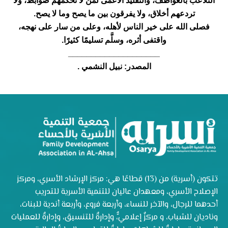
التلاعب بالعواطف، والتقليد الأعمى لمن لا تحكمهم ضوابط، ولا
تردعهم أخلاق، ولا يفرقون بين ما يصح وما لا يصح.
فصلى الله على خير الناس لأهله، وعلى من سار على نهجه،
واقتفى أثره، وسلَّم تسليمًا كثيرًا.
____________________
المصدر: نبيل النشمي .
تتكون (أسرية) من (13) قطاعًا هي: مركز الإرشاد الأسري، ومركز
الإصلاح الأسري، ومعهدان عاليان للتنمية الأسرية للتدريب
أحدهما للرجال، والآخر للنساء، وأربعة فروع، وأربعة أندية للبنات،
وناديان للشباب، و مركزٌ إعلاميٌّ، وإدارةٌ للتنسيق، وإدارةٌ للعمليات