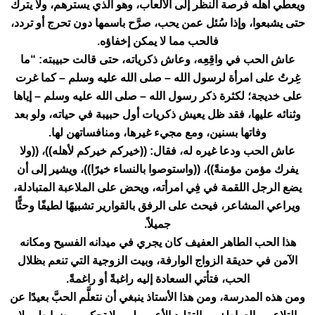
ويعطي أهله فرصة النظر إلى الألعاب، وهو الذي يسترهم، ولا يترك
حتى يشبعوا، وإذا سُئل عمن يحب، صرَّح باسمها دون تحرج أو تردد،
فالحب مما لا يمكن إخفاؤه.
عاش الحب في واقِعِه، وعاش ذكرياته، حتى قالت حبيبته: “ما
غِرتُ على امرأة لرسول الله – صلى الله عليه وسلم – كما غرت
على خديجة؛ لكثرة ذكر رسول الله – صلى الله عليه وسلم – إياها
وثنائه عليها، فقد ظل يعيش ذكريات أول حبيبة في حياته، ولو بعد
وفاتها بسنين، ومع مجيء غيرها، ومنافساتهن لها.
عاش الحب ودعا غيره له، فقال: ((خيركم خيركم لأهله))، ((ولا
يفرك مؤمن مؤمنةً))، ((واستوصوا بالنساء خيرًا))، ويشير إلى أن
يضع الرجل اللقمة في فِي امرأته، ويحض على الملاعبة المتبادلة،
ويراعي المشاعر، فيحث على الرفق بالقوارير تشبيهًا لطيفًا وحثًّا
جميلاً.
هذا الحب الطاهر العفيف كان يجري في ميدانه الفسيح ومكانه
الآمن في حديقة الزواج الوارفة، وبيت الزوجية التي تنعم بظلال
الحب، فتأتي السعادة إليه راغبةً أو راغمةً.
ومن هذه المدرسة، ومن هذا الأستاذ ينبغي أن نتعلَّم الحبَّ بعيدًا عن