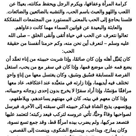
كرامة المرأة وعفافها، ويكرم الرجل ويحفظ مكانته، بعيدًا عن
اللعب واللهو والعبث باسم الحب، والتشبه بالضائعين والضائعات.
فلسنا بحاجةٍ إلى الحب بالمعنى المستورد من المجتمعات المتفككة
والعابثة والبعيدة عن قوانين السماء مهما كانت دعاواهم.
تعالوا نتعرف عن الحب في حياة أتقى وأنقى الخلق – صلى الله
عليه وسلم – لنعرف أين نحن منه، وكم حرمنا أنفسنا من حقيقة
الحب:
كان يُقبِّل أهله وإن كان صائمًا، وإذا شربت حبيبته من إناء تعمَّد أن
يضع فمه على موضع فمها، وإذا كان في سفر مع من يحب، استغل
الفرصة للمسابقة فسُبق وسَبق، وكان يغتسل معها من إناءٍ واحدٍ
تختلف فيه أيديهما، وإذا زارته في متعبَّده عند اعتكافه، عاد معها
مرافقًا مؤنسًا، وإذا أراد سفرًا لا يخرج بدون إحدى زوجاته وحبيباته،
وإذا كان معهم في بيته، كان في مهنتهم يساعدهم، ويلاطفهم،
ويؤنسهم، يذبح الشاة فيذكر حبيبته التي سبقته إلى الآخرة، فيرسل
لصواحبها وفاءً وحبًّا، تأتي عروسه لتركب فيعد ركبته؛ لتعتمد عليها
فتصعد مركبها، ولم يضرب بيده امرأةً قط، وقد جمع تسع نسوة،
وكان يمازح، ويداعب، ويستمع الشكوى، وينصت إلى القصص،