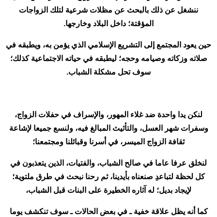
ننشغل عن ذلك بالبحث عن مظلات شرعية لتلك الزواجات
المؤقتة؛ داخل البلاد وخارجها.
حين يعود المجتمع إلى التشريع الإسلامي الذي يؤمن به، ويطبقه في
صلاته وزكاته وصيامه وحجه؛ ليطبقه في حياته الاجتماعية كذلك؛
سوف تحل مشكلة الشباب.
لنكن يدا واحدة ضد غلاء المهور، والإسراف في حفلات الزواج،
وسفرات شهر العسل، والتأثيث المبالغ فيه، ولنسع جميعا لإشاعة
ثقافة الزواج الميسر، في أسرنا وقبائلنا ومجتمعنا؛
لنخلق عرفا عاما في صالح الشباب، والفتيات، الذين يتعذبون في
كل لحظة لتباعدِ صنعناه بأيدينا، ثم رحنا نبحث في طرق ملتوية؛
لإيجاد بديل؛ له آثاره الخطيرة على البنات قبل الشباب،
كما أنه يظل علاقة خفية ـ في بعض الحالات ـ سوف تنكشف يوما