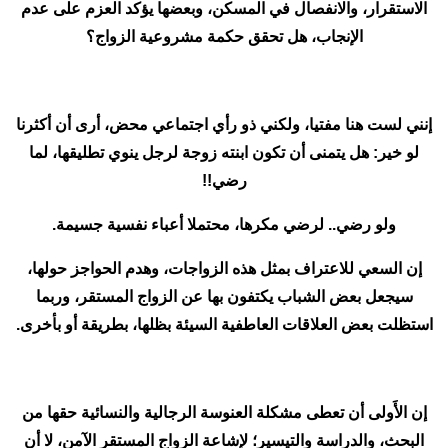
الاستقرار، والانفصال في المسكن، وبعضها يؤكد العزم على عدم
الإنجاب، هل تحقق حكمة مشروعية الزواج؟
إنني لست هنا مفتيا، ولكني ذو رأي اجتماعي محض، أرى أن أكثرنا
لو خير: هل يتمنى أن تكون ابنته زوجة لرجل ينوي تطليقها، لما
رضي!!
ولو رضي.. لرضي مكرها، محتملا أعباء نفسية جسيمة.
إن السعي للاعتراف بمثل هذه الزواجات، وهدم الحواجز حولها،
سيجعل بعض الشباب يكتفون بها عن الزواج المستقر، وربما
استظلت بعض العلاقات العاطفية السيئة بظلها، بطريقة أو بأخرى.
إن الأَولى أن تعطى مشكلة العنوسة الرجالية والنسائية حقها من
البحث، والدراسة والتيسير؛ لإشاعة الزواج المستقر الآمن، لا أن