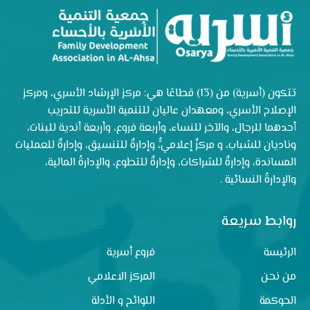
تتكون (أسرية) من (13) قطاعًا هي: مركز الإرشاد الأسري، ومركز
الإصلاح الأسري، ومعهدان عاليان للتنمية الأسرية للتدريب
أحدهما للرجال، والآخر للنساء، وأربعة فروع، وأربعة أندية للبنات،
وناديان للشباب، و مركزٌ إعلاميٌّ، وإدارةٌ للتنسيق، وإدارةٌ للعمليات
المساندة، وإدارةٌ للشراكات، وإدارةٌ للتطوع، والإدارةُ المالية،
والإدارةُ النسائية .
روابط سريعة
الرئيسة
فروع أسرية
من نحن
المركز الاعلامي
الحوكمة
اللوائح و الأدلة