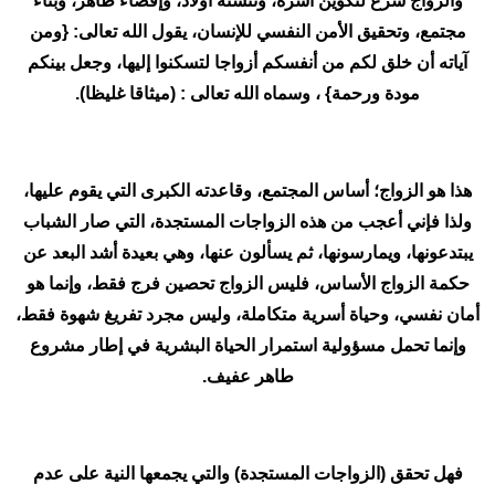
والزواج شرع لتكوين أسرة، وتنشئة أولاد، وإفضاء طاهر، وبناء
مجتمع، وتحقيق الأمن النفسي للإنسان، يقول الله تعالى: {ومن
آياته أن خلق لكم من أنفسكم أزواجا لتسكنوا إليها، وجعل بينكم
مودة ورحمة} ، وسماه الله تعالى : (ميثاقا غليظا).
هذا هو الزواج؛ أساس المجتمع، وقاعدته الكبرى التي يقوم عليها،
ولذا فإني أعجب من هذه الزواجات المستجدة، التي صار الشباب
يبتدعونها، ويمارسونها، ثم يسألون عنها، وهي بعيدة أشد البعد عن
حكمة الزواج الأساس، فليس الزواج تحصين فرج فقط، وإنما هو
أمان نفسي، وحياة أسرية متكاملة، وليس مجرد تفريغ شهوة فقط،
وإنما تحمل مسؤولية استمرار الحياة البشرية في إطار مشروع
طاهر عفيف.
فهل تحقق (الزواجات المستجدة) والتي يجمعها النية على عدم