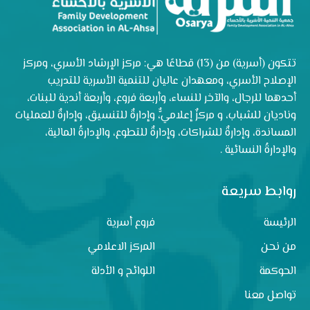
تتكون (أسرية) من (13) قطاعًا هي: مركز الإرشاد الأسري، ومركز
الإصلاح الأسري، ومعهدان عاليان للتنمية الأسرية للتدريب
أحدهما للرجال، والآخر للنساء، وأربعة فروع، وأربعة أندية للبنات،
وناديان للشباب، و مركزٌ إعلاميٌّ، وإدارةٌ للتنسيق، وإدارةٌ للعمليات
المساندة، وإدارةٌ للشراكات، وإدارةٌ للتطوع، والإدارةُ المالية،
والإدارةُ النسائية .
روابط سريعة
الرئيسة
فروع أسرية
من نحن
المركز الاعلامي
الحوكمة
اللوائح و الأدلة
تواصل معنا