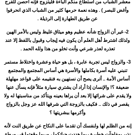
معشر الشباب من استطاع منكم الباءة فليتزوج فإنه أحصن للفرج
وأغض للبصر ) . وهذه نعمة حرمها كثير من الشباب الذي انحرفوا
عن طريق الطهارة إلى الرذيلة .
2- غير أن الزواج شأنه عظيم وهو ميثاق غليظ وليس بالأمر الهين
ولذلك اشترط أهل العلم أن يكون فيه إيجاب وقبول باللفظ إلا عند
تعذره لعذر شرعي وأنت تخلو من هذا ولله الحمد .
3- والزواج ليس تجربة عابرة ، بل هو حياة وعشرة واختلاط مستمر
تنبني عليه أسرة بكاملها والأسرة هي أساس المجتمع والمجتمع
أساس الأمة .. أترى يصح أن نستهين به فنقيمه على قواعد مهلهلة
ضعيفة ؟! والإنسان إذا أراد أن يشتري سيارة مثلاً فإنه يسأل عنها
ولا يقدم على شرائها إلا بعد أن يراها بعينه ويتأكد من مناسبتها له ولا
يقصر في ذلك .. فكيف بالزوجة التي شرفها الله عز وجل بالزواج
وأكرمها ببشريتها ؟
إنه من الظلم لها ولنفسك أن تقدما على النكاح عن طريق النت لأنه
نذير بمفاجآت خطيرة ربما هددت حياتكما ، وربما وقعتما في ورطة