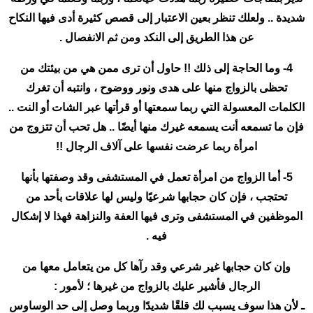
شديدة .. ولعلك تنظر بعين الاعتبار إلى قصص كثيرة أدى فيها النكاح
عن هذا الطريق إلى النكد ومن ثم الانفصال .
4- وما الحاجة إلى ذلك !! حاول أن ترى ممن هي من بيئتك من
تحظى بالزواج منها على هدى ونور ووضوح ، وانتبه أن تغرك
الكلمات المعسولة التي ربما سمعتها أو قرأتها عبر الشات أو النت ..
فإن ما تسمعه أنت يسمعه غيرك منها أيضًا .. هل تحب أن تتزوج من
امرأة ربما عرضت نفسها على آلاف الرجال !!
5- أما الزواج من امرأة تعمل في المستشفى وقد وصفتها بأنها
تحتجب ، فإن كان حجابها شرعيًا وليس لها علاقات بأحد من
الموظفين في المستشفى وترى فيها العفة والنزاهة فهذا لا إشكال
فيه .
وإن كان حجابها غير شرعي وقد رآها كل من يتعامل معها من
الرجال فأشير عليك بالزواج من غيرها ؛ لأمور :
ـ لأن هذا سوف يسبب لك قلقًا شديدًا وربما وصل إلى حد الوساوس