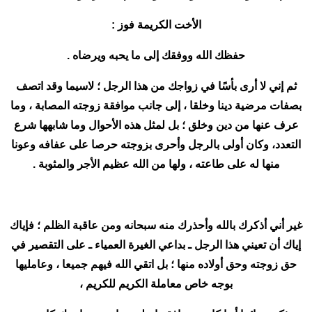
الأخت الكريمة فوز :
حفظك الله ووفقك إلى ما يحبه ويرضاه .
ثم إني لا أرى بأسًا في زواجك من هذا الرجل ؛ لاسيما وقد اتصف
بصفات مرضية دينا وخلقا ، إلى جانب موافقة زوجته المصابة ، وما
عرف عنها من دين وخلق ؛ بل لمثل هذه الأحوال وما شابهها شرع
التعدد، وكان أولى بالرجل وأحرى بزوجته حرصا على عفافه وعونا
منها له على طاعته ، ولها من الله عظيم الأجر والمثوبة .
غير أني أذكرك بالله وأحذرك منه سبحانه ومن عاقبة الظلم ؛ فإياك
إياك أن تعيني هذا الرجل ـ بداعي الغيرة العمياء ـ على التقصير في
حق زوجته وحق أولاده منها ؛ بل اتقي الله فيهم جميعا ، وعامليها
بوجه خاص معاملة الكريم للكريم ،