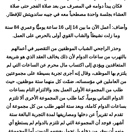
فكان يبدأ دوامه في المصرف من بعد صلاة الفجر حتى صلاة
العشاء بجلسة واحدة مصطحباً معه في جيبه ساندويتش للإفطار.
وأضاف: أعمل الآن ما بين 14 إلى 16 ساعة يوميًّا وعمري 84 سنة
وما زلت نشيطاً والشاب القوي أولى بالحرص على العمل.
وحذر الراجحي الشباب الموظفين من التقصير في أعمالهم
بالتهرب من ساعات الدوام لأن ذلك يخالف العقد الذي هو شريعة
المتعاقدين ويؤدي إلى اكتساب مال محرم عن الساعات التي لم
يلتزم بها الموظف، وقال إنه أجرى تجربة بسيطة على مجموعتين
من العاملين في مؤسساته، ضمّت كل منهما ستة موظفين، حيث
طلب من المجموعة الأولى العمل بجد والالتزام التام بساعات
الدوام الثماني يومياً، كما طلب من المجموعة الأخرى ألا تلتزم
بساعات الدوام كاملة، وبعد ستة أشهر طلب من كل مجموعة أن
تقدم له تقريراً عن دخلها ومصاريفها لمدة التجربة البالغة ستة
أشهر، فوجد أن المجموعة التي لم تلتزم بالدوام لم يستطع أي
منهم أن يوفر من دخله بل تحمل بعضهم الديون، أما المجموعة