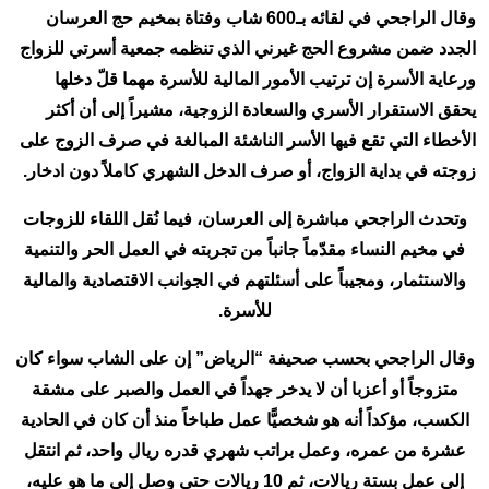
وقال الراجحي في لقائه بـ600 شاب وفتاة بمخيم حج العرسان
الجدد ضمن مشروع الحج غيرني الذي تنظمه جمعية أسرتي للزواج
ورعاية الأسرة إن ترتيب الأمور المالية للأسرة مهما قلّ دخلها
يحقق الاستقرار الأسري والسعادة الزوجية، مشيراً إلى أن أكثر
الأخطاء التي تقع فيها الأسر الناشئة المبالغة في صرف الزوج على
زوجته في بداية الزواج، أو صرف الدخل الشهري كاملاً دون ادخار.
وتحدث الراجحي مباشرة إلى العرسان، فيما نُقل اللقاء للزوجات
في مخيم النساء مقدّماً جانباً من تجربته في العمل الحر والتنمية
والاستثمار، ومجيباً على أسئلتهم في الجوانب الاقتصادية والمالية
للأسرة.
وقال الراجحي بحسب صحيفة “الرياض” إن على الشاب سواء كان
متزوجاً أو أعزبا أن لا يدخر جهداً في العمل والصبر على مشقة
الكسب، مؤكداً أنه هو شخصيًّا عمل طباخاً منذ أن كان في الحادية
عشرة من عمره، وعمل براتب شهري قدره ريال واحد، ثم انتقل
إلى عمل بستة ريالات، ثم 10 ريالات حتى وصل إلى ما هو عليه،