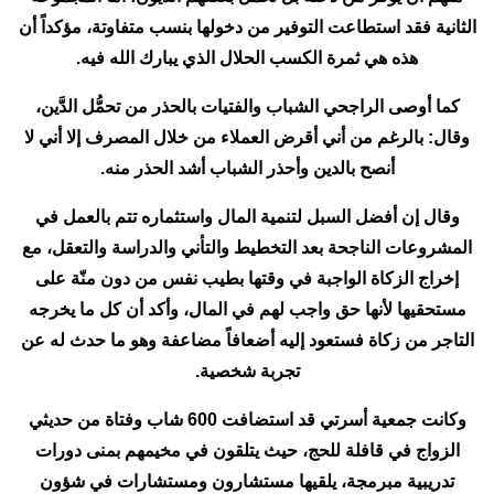
الثانية فقد استطاعت التوفير من دخولها بنسب متفاوتة، مؤكداً أن
هذه هي ثمرة الكسب الحلال الذي يبارك الله فيه.
كما أوصى الراجحي الشباب والفتيات بالحذر من تحمُّل الدَّين،
وقال: بالرغم من أني أقرض العملاء من خلال المصرف إلا أني لا
أنصح بالدين وأحذر الشباب أشد الحذر منه.
وقال إن أفضل السبل لتنمية المال واستثماره تتم بالعمل في
المشروعات الناجحة بعد التخطيط والتأني والدراسة والتعقل، مع
إخراج الزكاة الواجبة في وقتها بطيب نفس من دون منّة على
مستحقيها لأنها حق واجب لهم في المال، وأكد أن كل ما يخرجه
التاجر من زكاة فستعود إليه أضعافاً مضاعفة وهو ما حدث له عن
تجربة شخصية.
وكانت جمعية أسرتي قد استضافت 600 شاب وفتاة من حديثي
الزواج في قافلة للحج، حيث يتلقون في مخيمهم بمنى دورات
تدريبية مبرمجة، يلقيها مستشارون ومستشارات في شؤون