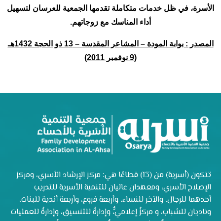
الأسرة، في ظل خدمات متكاملة تقدمها الجمعية للعرسان لتسهيل
أداء المناسك مع زوجاتهم.
المصدر : بوابة المودة – المشاعر المقدسة – 13 ذو الحجة 1432هـ
(9 نوفمبر 2011)
تتكون (أسرية) من (13) قطاعًا هي: مركز الإرشاد الأسري، ومركز
الإصلاح الأسري، ومعهدان عاليان للتنمية الأسرية للتدريب
أحدهما للرجال، والآخر للنساء، وأربعة فروع، وأربعة أندية للبنات،
وناديان للشباب، و مركزٌ إعلاميٌّ، وإدارةٌ للتنسيق، وإدارةٌ للعمليات