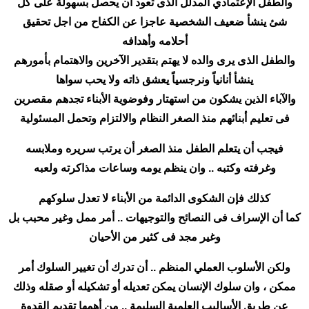
والطفل الإعتمادي المدلل الذى تعود أن يحصل بسهولة على كل
شئ ينشأ ضعيف الشخصية عاجزا عن الكفاح من اجل تحقيق
أحلامه وأهدافه
والطفل الذى يرى والده لا يهتم بتقدير الآخرين والاهتمام بأمورهم
ينشأ أنانياً ونرجسياً يعشق ذاته ولا يحب سواها
والآباء الذين يشكون من استهتار وفوضوية الأبناء تجدهم مقصرين
فى تعليم أبنائهم منذ الصغر النظام والالتزام وتحمل المسئولية
فيجب أن يتعلم الطفل منذ الصغر أن يرتب سريره وملابسه
وغرفته وكتبه .. وان ينظم يومه وساعات مذاكرته ولعبه
كذلك فإن الشكوى الدائمة من الأبناء لا تعدل سلوكهم
كما أن الإسراف فى النصائح والتوجيهات .. أمر ممل وغير محبب بل
وغير مجد فى كثير من الأحيان
ولكن الأسلوب العملي المنظم .. أن تدرك أن تغيير السلوك أمر
ممكن ، وان سلوك الإنسان يمكن تعديله أو تشكيله أو صقله وذلك
عن طريق الأساليب العلمية السليمة .. من أهمها تقديم القدوة