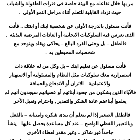
مر بها خلال تفاعله مع البيئة خاصة فى فترات الطفولة والشباب
حيث تزداد القابلية للتعلم أثناء مراحل النمو الأولى .
فأنت مسئول بالدرجة الأولى عن شخصية ابنك أو ابنتك .. فأنت
الذى تغرس فيه السلوكيات الايجابية أو العادات المرضية البذيئة .
فالطفل – بل وحتى الفرد البالغ – يحاكى ويقلد ويتوحد مع
شخصيات المحيطين به .
فأنت مسئول عن تعليم ابنك – بل وكل من له علاقة ذات
استمرارية معك سلوكيات مثل النظام والمسئولية أو الاستهتار
والاعتمادية .. الاتزان أو الاندفاع والحماقة
فالآباء الذين يشكون من جحود أبنائهم أو عصيانهم سيجدون أنهم لم
يعلموا أبناءهم عادة الشكر والتقدير , واحترام وتقبل الآخر
فالطفل الصغير إذا لم يتعلم أن يبدى شكره وامتنانه – بالفعل
وبالتعبير اللفظي الواضح – عند كل مساعدة يحصل عليها .. ينشأ
جاحداً غير شاكر .. وغير مقدر لعطاء الأخرى