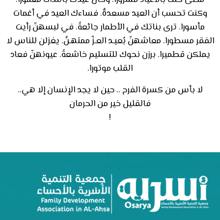
وكنت تحسب أن العيد مسعدةٌ. فساءك العيد في أغمات
مأسورا. ترى بناتك في الأطمار جائعةً. في لبسهنّ رأيت
الفقر مسطورا. معاشهنّ بُعيـد العـزّ ممتهـنٌ. يغزلن للناس لا
يملكن قطميرا. برزن نحوك للتسليم خاشعةً. عيونهنّ فعاد
القلب موتورا.
لا بأس من كسرة الفرح .. حين لا يجد الإنسان إلا هي..
فالقليل خير من الحرمان
!