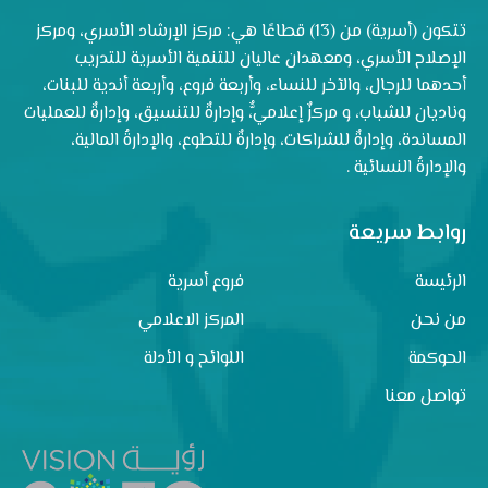
تتكون (أسرية) من (13) قطاعًا هي: مركز الإرشاد الأسري، ومركز
الإصلاح الأسري، ومعهدان عاليان للتنمية الأسرية للتدريب
أحدهما للرجال، والآخر للنساء، وأربعة فروع، وأربعة أندية للبنات،
وناديان للشباب، و مركزٌ إعلاميٌّ، وإدارةٌ للتنسيق، وإدارةٌ للعمليات
المساندة، وإدارةٌ للشراكات، وإدارةٌ للتطوع، والإدارةُ المالية،
والإدارةُ النسائية .
روابط سريعة
الرئيسة
فروع أسرية
من نحن
المركز الاعلامي
الحوكمة
اللوائح و الأدلة
تواصل معنا