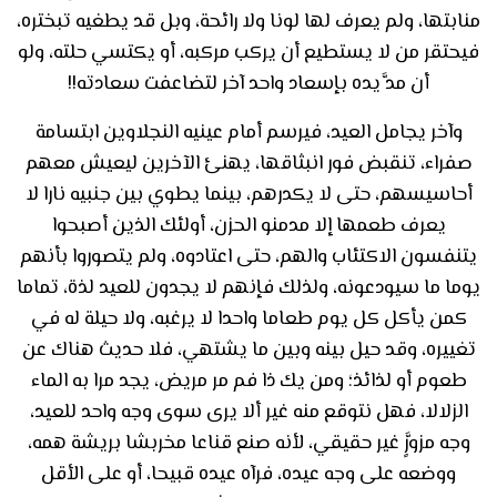
منابتها، ولم يعرف لها لونا ولا رائحة، وبل قد يطغيه تبختره،
فيحتقر من لا يستطيع أن يركب مركبه، أو يكتسي حلته، ولو
أن مدَّ يده بإسعاد واحد آخر لتضاعفت سعادته!!
وآخر يجامل العيد، فيرسم أمام عينيه النجلاوين ابتسامة
صفراء، تنقبض فور انبثاقها، يهنئ الآخرين ليعيش معهم
أحاسيسهم، حتى لا يكدرهم، بينما يطوي بين جنبيه نارا لا
يعرف طعمها إلا مدمنو الحزن، أولئك الذين أصبحوا
يتنفسون الاكتئاب والهم، حتى اعتادوه، ولم يتصوروا بأنهم
يوما ما سيودعونه، ولذلك فإنهم لا يجدون للعيد لذة، تماما
كمن يأكل كل يوم طعاما واحدا لا يرغبه، ولا حيلة له في
تغييره، وقد حيل بينه وبين ما يشتهي، فلا حديث هناك عن
طعوم أو لذائذ؛ ومن يك ذا فم مر مريض، يجد مرا به الماء
الزلالا، فهل نتوقع منه غير ألا يرى سوى وجه واحد للعيد،
وجه مزوَّرٍ غير حقيقي، لأنه صنع قناعا مخربشا بريشة همه،
ووضعه على وجه عيده، فرآه عيده قبيحا، أو على الأقل