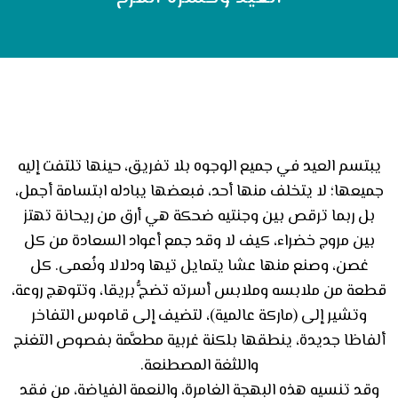
يبتسم العيد في جميع الوجوه بلا تفريق، حينها تلتفت إليه
جميعها؛ لا يتخلف منها أحد، فبعضها يبادله ابتسامة أجمل،
بل ربما ترقص بين وجنتيه ضحكة هي أرق من ريحانة تهتز
بين مروج خضراء، كيف لا وقد جمع أعواد السعادة من كل
غصن، وصنع منها عشا يتمايل تيها ودلالا ونُعمى. كل
قطعة من ملابسه وملابس أسرته تضجُّ بريقا، وتتوهج روعة،
وتشير إلى (ماركة عالمية)، لتضيف إلى قاموس التفاخر
ألفاظا جديدة، ينطقها بلكنة غربية مطعَّمة بفصوص التغنج
واللثغة المصطنعة.
وقد تنسيه هذه البهجة الغامرة، والنعمة الفياضة، من فقد