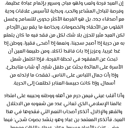
إن العيد فرحة ولعب ولهو مباح، وسرور بإتمام عبادة عظيمة،
وفرصة لتبادل المشاعر والحب، وبداية لتأسيس علاقات ودية
مع أصدقاء جدد، بل هو الفرصة الأكثر جدوى للتسامح وغسل
القلوب من الأحقاد والخصومات، وبخاصة ما يقع بين الأرحام.
لكن العيد مثير للحزن بلا شك لكل من فقد فيه ما كان يتمتع
به من حرية إذا أصبح سجينا، ونعمة إذا أضحى فقيرا، ووطن إذا
غدا غريبا، وعزيز إذا بات فاقدا ثاكلا، ومن طبيعة العين أن
تبحث عن المفقود في لحظة الفرحة، فإذا اكتمل شمل
الأسرة على المائدة بحثت عن طفل شارد، أو شاب متابطئ،
وإذا رأت جمال اللباس على الناس، تفقدت ما ارتدته من
أسمال، وإذا كانت حبيسة العنابر تطلعت إلى الحرية.
وأنا أقلب عيني فيمن حرم من أهله ووطنه وحبيبه على امتداد
عالمنا الإسلامي الذي تعاني عدد من شعوبه من الاحتلال
والقهر والإذلال، أتذكر أصحاب النعم التي فقدوها في هذا
العيد، فأتذكر المعتمد بن عباد وهو ينشد بصوت شجي: فيما
مضى كنت بالأعياد مسرورا. وكان عيدك باللذات معمورا.