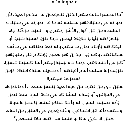
مهموما مثله.
أما القسم الثالث فهم الذين يتوجعون من قدوم العيد، لأن
صورته في مخيلاتهم مختلفة تماما عن صورته في مخيلات
الطلقاء من كل ألوان الأَسْر، إنهم يرون شبحا مروِّعًا، جاء
ليلوح لهم بثياب جديدة ليقض جرحا طريا لفقيد حبيب، أو
ليذكرهم بأرحام طال فراقهم، ولم تعد صلتهم في قائمة
ممكناتهم، وهم بين جدارن هم مغلق بإحكام على قلوبهم،
أكثر من أجسادهم، وربما جاء ليعيد إليهم أملا كسيحا كسيرا،
طريقه إما مغلقة أمام أعينهم، أو طويلة ممتدة امتداد الزمن
المضروب عليهم!!
وحين نرى من يهرب من وجه العيد بسفر مفتعل، أو بالانزواء
في الفراش، أو بعدم المشاركة في جوه المرِح، فقد نظن
بأنه ضعيف القوى، لم يأخذ خطام نفسه بالصبر والقوة،
ونتهمه بأنه غير اجتماعي، وبأنه يغرق في القليل من الماء،
ونحن لا ندري ماذا لو عشنا مثل همه ماذا سنفعل؟