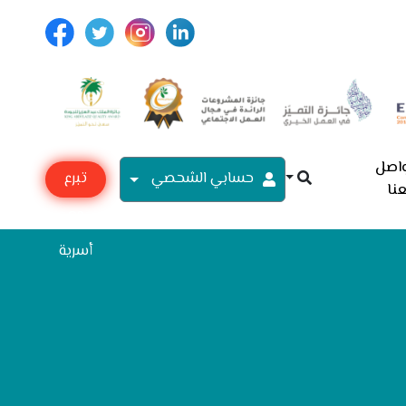
اصل
حسابي الشحصي
تبرع
نا
مع
أسرية