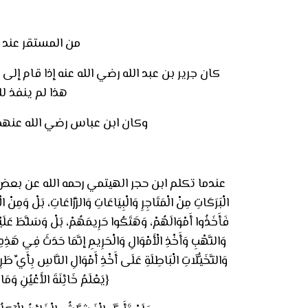
من المستقر عند 
كان جرير بن عبد الله رضي الله عنه إذا قام إلى
هذا لم ينفذ ل
وكان ابن عباس رضي الله عنهما ي
عندما تكلم ابن حجر الهيتمي رحمه الله عن بعض أنواع الغش وان
الْبَرَكَاتِ مِنْ الْمَتَاجِرِ وَالْبِيَاعَاتِ وَالزِّرَاعَاتِ، بَلْ وَمِنْ ا
فَأَخَذُوا أَمْوَالَهُمْ، وَهَتَكُوا حَرِيمَهُمْ، بَلْ وَسَلَّطَ عَلَيْه
وَالنَّهْبِ وَأَخْذِ الْأَمْوَالِ وَالْحَرِيمِ إنَّمَا حَدَثَ فِي هَذِهِ الْأ
وَالتَّخَيُّلَاتِ الْبَاطِلَةِ عَلَى أَخْذِ أَمْوَالِ النَّاسِ بِأَيِّ طَر
{يَعْلَمُ خَائِنَةَ الأَعْيُنِ وَمَا تُخْفِي الصُّدُورُ} (غافر: 19) و {يَعْل