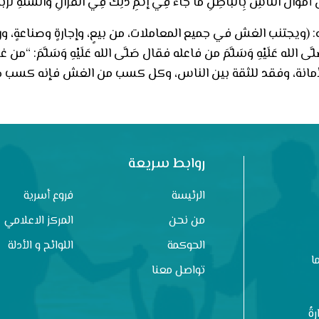
 أَمْوَالَ النَّاسِ بِالْبَاطِلِ مَا جَاءَ فِي إثْمِ ذَلِكَ فِي الْقُرْآنِ وَالسُّنَّةِ لَرُبَّ
ه: (ويجتنب الغش في جميع المعاملات، من بيعٍ، وإجارةٍ وصناعةٍ، 
ى الله عَلَيْهِ وَسَلَّمَ من فاعله فقال صَلَّى الله عَلَيْهِ وَسَلَّم
مانة، وفقد للثقة بين الناس، وكل كسب من الغش فإنه كسب خبيث حر
روابط سريعة
الرئيسة
فروع أسرية
من نحن
المركز الاعلامي
الحوكمة
اللوائح و الأدلة
ا
تواصل معنا
ةُ