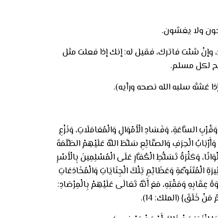
حون ولا يغشون.
ذ، وإنْ شئت فاترك، فقيل له: إنك إذا فعلت مثل
صح لكل مسلم.
 غشَّه سلبه الله نصحه ورأيه).
اعَةِ، وَفَسَادِ الْأَمْوَالِ وَالْمُعَامَلَاتِ، وَنَزْعِ
 وَأَرْبَابُ الْحِرَفِ وَالصَّنَائِعِ سَلَّطَ اللَّهُ عَلَيْهِمْ الظَّلَمَةَ
انًا، وَكَثْرَةُ تَسَلُّطِ الْكُفَّارِ عَلَى الْمُسْلِمِينَ بِالْأَسْرِ
َثِيرَةِ الْمُتَنَوِّعَةِ وَعَظَائِمِ تِلْكَ الْجِنَايَاتِ وَالْمُخَادَعَاتِ
ةَ عِقَابِهِ وَمَقْتِهِ، مَعَ أَنَّهُ تَعَالَى عَلَيْهِمْ بِالْمِرْصَادِ: