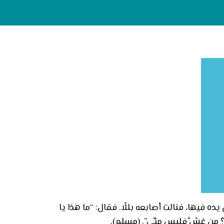
 فيها، فنالت أصابعه بللًا. فقال: “ما هذا يا
س؟ من غشَّ فليس منِّي”. (مسلم).