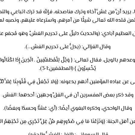
يريد أنَّ من غشَّ أخاه وترك مناصحته، فإنَّه قد ترك اتباعي وال
من قلده الله تعالى شيئًا من أمرهم، واسترعاه عليهم، ونصبه 
 العظيم آبادي: (والحديث دليلٌ على تحريم الغشِّ، وهو مُجمَع علي
وقال الغزالي: (يدلُّ على تحريم الغش…).
ل، فقال تعالى: { وَيْلٌ لِلْمُطَفِّفِينْ . الّذِينَ إِذَا اكْتَالُوا عَلَى الن
يُخْسِرُونَ } (المطففين:1-3).
باده المؤمنين أنهم يدعونه: {وَلا تَجْعَلْ فِي قُلُوبِنَا غِلاًّ لِّلَّذِينَ
وقد ذكر بعض المفسرين أن في الغلِّ وجهين: أحدهما: الغش.
وقال الواحدي، وذكره البغوي أيضًا: (أي: غشًّا وحسدًا وبغضًا).
لجنة: {وَنَزَعْنَا مَا فِي صُدُورِهِم مِّنْ غِلٍّ تَجْرِي مِن تَحْتِهِمُ الأَنْهَ