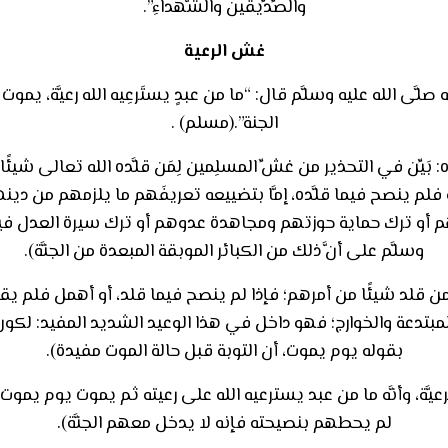
والصِّدِّيقين والشُّهداءِ”.
غش الرعية
ى الله عليه وسلَّم قال: “ما من عبدٍ يستَرعِيه الله رعيَّة، يموت يو
الجنة”.(مسلم) .
 بَيِّن في التحذير من غشِّ المسلِمين لِمَن قلَّده الله تعالى ش
فلم ينصح فيما قلَّده، إمَّا بتضييعه تعريفَهم ما يلزمهم من دينهم، 
أو ترك حماية حوزتهم ومجاهدة عدوهم أو ترك سيرة العدل فيهم 
وسلَّم على أنَّ ذلك من الكبائر الموبقة المبعدة من الجنَّة).
من قلد شيئًا من أمرهم؛ فإذا لم ينصح فيما قلد، أو أهمل فلم 
مبتدعة والخوارج؛ فهو داخل في هذا الوعيد الشديد المفيد: لكون ذ
بقوله يوم يموت، أن التوبة قبل حالة الموت مفيدة).
ّة، وأنَّه ما من عبد يسترعيه الله على رعيته ثم يموت يوم يموت، وهو
لم يحطهم بنصيحته فإنه لا يدخل معهم الجنَّة).