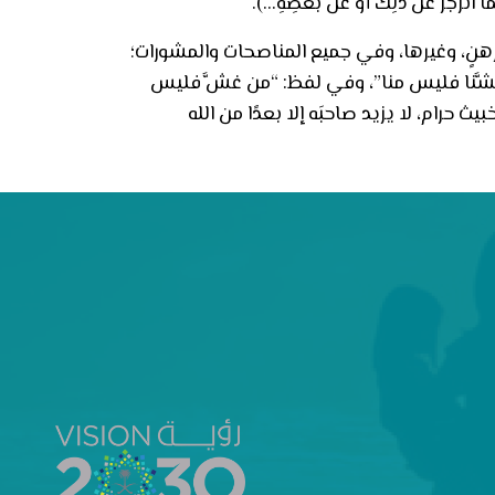
مَا انْزَجَرَ عَنْ ذَلِكَ أَوْ عَنْ بَعْضِهِ…).
ورهنٍ، وغيرها، وفي جميع المناصحات والمشورات؛
َ: “من غشَّنا فليس منا”، وفي لفظ: “من غشَّ فليس
ام، لا يزيد صاحبَه إلا بعدًا من الله