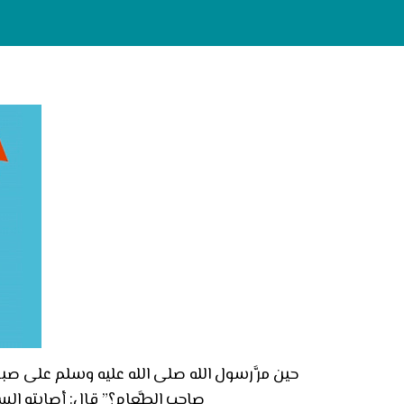
حين مرَّ رسول الله صلى الله عليه وسلم على صب
صاحب الطَّعام؟” قال: أصابته السَ