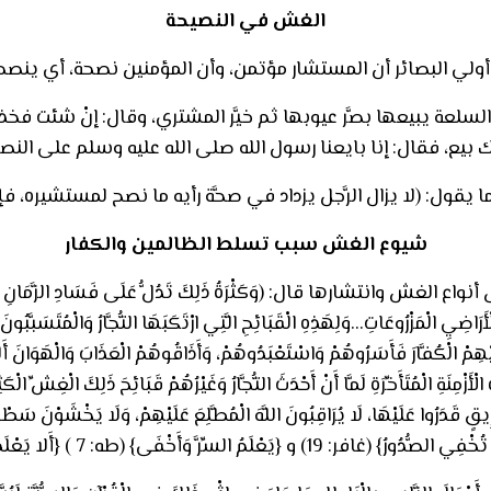
الغش في النصيحة
أولي البصائر أن المستشار مؤتمن، وأن المؤمنين نصحة، أي ينص
 السلعة يبيعها بصَّر عيوبها ثم خيَّر المشتري، وقال: إنْ شئت فخ
ك بيع، فقال: إنا بايعنا رسول الله صلى الله عليه وسلم على الن
قول: (لا يزال الرَّجل يزداد في صحَّة رأيه ما نصح لمستشيره، فإذا
شيوع الغش سبب تسلط الظالمين والكفار
تشارها قال: (وَكَثْرَةُ ذَلِكَ تَدُلُّ عَلَى فَسَادِ الزَّمَانِ وَقُرْبِ السَّ
لْأَرَاضِيِ الْمَزْرُوعَاتِ…وَلِهَذِهِ الْقَبَائِحِ الَّتِي ارْتَكَبَهَا التُّجَّارُ وَالْمُتَسَبَّبُونَ
ِمْ الْكُفَّارَ فَأَسَرُوهُمْ وَاسْتَعْبَدُوهُمْ، وَأَذَاقُوهُمْ الْعَذَابَ وَالْهَوَانَ أَلْوَ
َزْمِنَةِ الْمُتَأَخِّرَةِ لَمَّا أَنْ أَحْدَثَ التُّجَّارُ وَغَيْرُهُمْ قَبَائِحَ ذَلِكَ الْغِشِّ الْك
ِيقٍ قَدَرُوا عَلَيْهَا، لَا يُرَاقِبُونَ اللَّهَ الْمُطَّلِعَ عَلَيْهِمْ، وَلَا يَخْشَوْنَ سَطْوَ
َمُ السِّرَّ وَأَخْفَى} (طه: 7 ) {أَلا يَعْلَمُ مَنْ خَلَقَ} (الملك: 14).