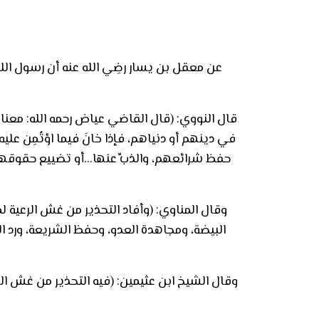
عن معقل بن يسار رضِي الله عنه أن رسول الله صلَّ
قال النووي: (قال القاضي عياض رحمه الله: معناه:
في دينهم أو دنياهم، فإذا خانَ فيما اؤتُمِن عليه 
حفظ شرائعهم، والذبِّ عنها…أو تضييع حقوقهم 
وقال المناوي: (وأفاد التحذير من غش الرعية ل
البيضة، ومجاهدة العدو، وحفظ الشريعة، ورد ال
وقال الشيخ ابن عثيمين: (فيه التحذير من غش الرعيَ