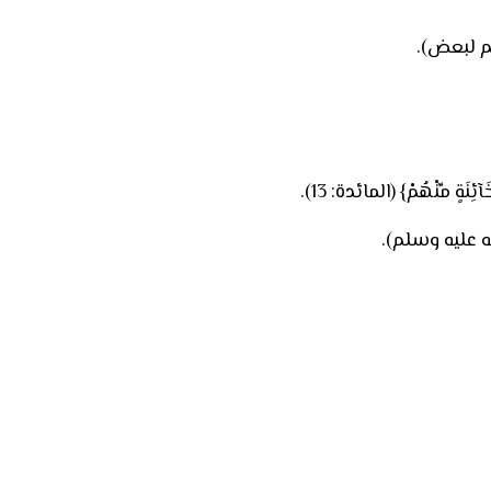
م لبعض).
مِّنْهُمْ} (المائدة: 13).
ه عليه وسلم).