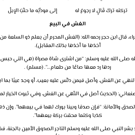
تركته تركَ قَالٍ لا رجوعَ له إلى مودَّتِه ما حنَّتِ الإبلُ
الغش في البيع
، قال ابن حجر رحمه الله: (الغش المحرم أن يعلم ذو السلعة من 
أخذها ما أخذها بذلك المقابل).
له صلى الله عليه وسلم: “من اشترى شاة مصراة (هي التي حبس ال
ردها رد معها صاعًا من طعام…”. (مسلم) .
لنهي عن الغش، وأصل فيمن دلَّس عليه بعيب، أو وجد عيبًا بما ابتا
لصنعاني: (الحديث أصل في النَّهي عن الغش، وفي ثبوت الخيار لم
لصدق والأمانة: “فإن صدقا وبينا بورك لهما في بيعهما”. وإن ذ
كذبا وكتما محقت بركة بيعهما”.
 النبي صلى الله عليه وسلم التاجر الصدوق الأمين بالجنة، ففي الحديث