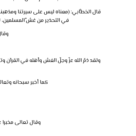
قال الخطَّابي: (معناه ليس على سيرتنا ومذهبنا، 
في التحذير من غشِّ المسلمين، ل
وقال
ولقد ذمّ الله عزّ وجلّ الغش وأهله في القرآن وتوعدهم بالوي
كما أخبر سبحانه وتعالى عن ع
وقال تعالى مخبرا عن أهل ا