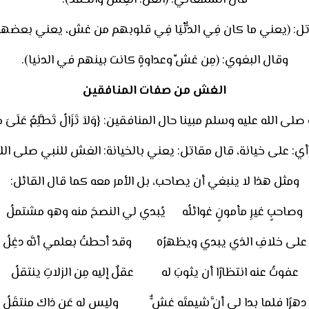
قال السمعاني: (الغل: الغِشُّ والحقد).
ل: (يعني ما كان فِي الدُّنْيَا فِي قلوبهم من غش، يعني بعضه
وقال البغوي: (مِن غشِّ وعداوةٍ كانت بينهم في الدنيا).
الغش من صفات المنافقين
لله عليه وسلم مبينا حال المنافقين: {وَلاَ تَزَالُ تَطَّلِعُ عَلَىَ خَآئِنَةٍ 
أي: على خيانة، قال مقاتل: يعني بالخيانة: الغش للنبي صلى الل
ومثل هذا لا ينبغي أن يصاحب، بل الأمر معه كما قال القائل:
وصاحبٍ غيرِ مأمونٍ غوائلُه يُبدي لي النصحَ منه وهو مشتملُ
على خلافِ الذي يبدي ويظهرُه وقد أحطتُ بعلمي أنَّه دغِلُ
عفوتُ عنه انتظارًا أن يثوبَ له عقلٌ إليه مِن الزلاتِ ينتقلُ
دهرًا فلما بدا لي أنَّ شيمتَه غشٌّ وليس له عَن ذاك منتقَلُ