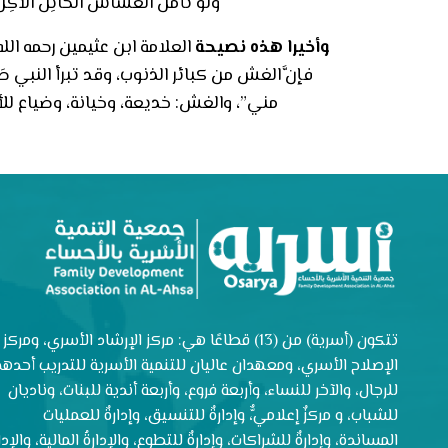
وَلَوْ تَأَمَّلَ الْغَشَّاشُ الْخَائِنُ الْآكِلُ
وأخيرا هذه نصيحة
العلامة ابن عثيمين رحمه الل
فإنَّ الغش من كبائر الذنوب، وقد تبرأ النبي صَلَّ
مني”، والغش: خديعة، وخيانة، وضياع للأ
تتكون (أسرية) من (13) قطاعًا هي: مركز الإرشاد الأسري، ومركز
الإصلاح الأسري، ومعهدان عاليان للتنمية الأسرية للتدريب أحدهم
للرجال، والآخر للنساء، وأربعة فروع، وأربعة أندية للبنات، وناديان
للشباب، و مركزٌ إعلاميٌّ، وإدارةٌ للتنسيق، وإدارةٌ للعمليات
المساندة، وإدارةٌ للشراكات، وإدارةٌ للتطوع، والإدارةُ المالية، والإدار