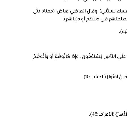
تمسك بسنَّتي). وقال القاضي عياض: (معناه بيِّن
لمصلحتهم في دينهم أو دنياهم).
ه).
َّاسِ يَسْتَوْفُون . وَإِذَا كَالُوهُمْ أَو وَّزَنُوهُمْ
 آمَنُوا} (الحشر: 10).
ارُ} (الأعراف:43).