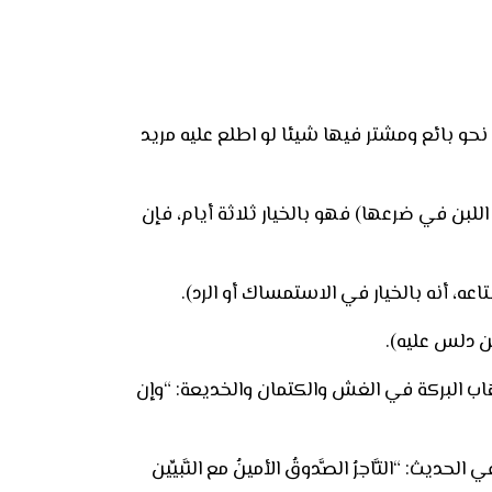
نحو بائع ومشتر فيها شيئا لو اطلع عليه مريد
لبن في ضرعها) فهو بالخيار ثلاثة أيام، فإن
عه، أنه بالخيار في الاستمساك أو الرد).
ن دلس عليه).
هاب البركة في الغش والكتمان والخديعة: “وإن
: “التَّاجرُ الصَّدوقُ الأمينُ مع النَّبيِّين