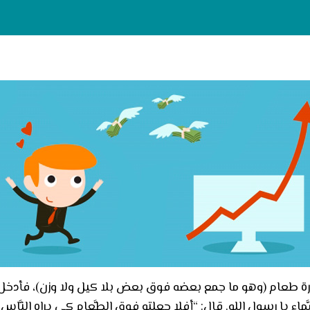
رة طعام (وهو ما جمع بعضه فوق بعض بلا كيل ولا وزن)، فأدخل يده
ّماء يا رسول الله. قال: “أفلا جعلته فوق الطَّعام كي يراه النَّا