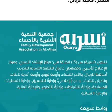
المصدر : صحيفة الرياض .
تتكون (أسرية) من (13) قطاعًا هي: مركز الإرشاد الأسري، ومركز
الإصلاح الأسري، ومعهدان عاليان للتنمية الأسرية للتدريب
أحدهما للرجال، والآخر للنساء، وأربعة فروع، وأربعة أندية للبنات،
وناديان للشباب، و مركزٌ إعلاميٌّ، وإدارةٌ للتنسيق، وإدارةٌ للعمليات
المساندة، وإدارةٌ للشراكات، وإدارةٌ للتطوع، والإدارةُ المالية،
والإدارةُ النسائية .
روابط سريعة