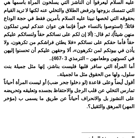
عليه السلام ليعرفوا ان الناشز التي يسلخون المرأة باسمها هي
التي تتمسك بزوجها وترفض الطلاق والتخلي عنه لكنها لا تريد القيام
بحقوقه التي لخصها نبينا عليه السلام بأمرين فقط في حجة الوداع
قائلاً: (استوصوا بالنساء خيراً فإنما هن عوان عندكم ليس تملكون
منهن شيئاً)، ثم قال: (ألا إن لكم على نسائكم حقاً ولنسائكم عليكم
حقاً فأما حقكم على نسائكم «فلا يطئن فراشكم من تكرهون، ولا
يأذن في بيوتكم لمن تكرهون»، ألا وحقهن عليكم أن تحسنوا إليهن
في كسوتهن وطعامهن – الترمذي 3 -467)..
أما المرأة التي سافر قلبها فليست بناشز، إنها مثل جميلة بنت
سلول، ولها من الحقوق مثل ما لجميلة..
أقول أيضاً وعلى قاعدة (لو دخلوا جحر ضب) أو ليست المرأة أحياناً
تمارس التخلي عن قلب الرجل والاحتفاظ بجسده وتعليقه وتحريضه
على النشوز بل والانحراف أحياناً عن طريق ما يسمى ب (مؤخر
المهر) المرهق والثقيل؟.
___________________