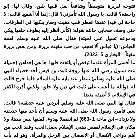
فتوجه لبريرة متوسطاً وشافعاً لعل قلبها يلين، وقال لها: (لو
راجعته؟ قالت: يا رسول الله تأمرني؟ قال: إنما أنا أشفع. قالت: لا
حاجة لي فيه) عندها انفطر قلب مغيث وصار يبكيها في الطرقات،
حتى وصف صحابي حالته بقوله: (كأني أنظر إليه يطوف خلفها يبكي
ودموعه تسيل على لحيته) فقال صلى الله عليه وسلم لعمه
العباس: (يا عباس ألا تعجب من حب مغيث بريرة، ومن بغض بريرة
مغيثاً – البخاري 5- 2023).
ما أقسى المرأة عندما تبغض أو يلتفت قلبها. ها هي إحداهن (جميلة
بنت سلول رضي الله عنها زوجة ثابت بن قيس أحد خطباء النبي
صلى الله عليه وسلم) تنتظر عند بابه عليه السلام فلما خرج قالت
له: (والله ما أعتب على ثابت في دين ولا خلق، ولكني أكره الكفر
في الإسلام، لا أطيقه بغضا.
فقال لها النبي صلى الله عليه وسلم: أتردين عليه حديقته؟ قالت:
نعم. فأمره رسول الله صلى الله عليه وسلم أن يأخذ منها حديقته
ولا يزداد – ابن ماجة 1 -663) ثم انفصلا بهدوء، فقلبها ليس بيدها، ولا
مكان في الإسلام لقفص ذهبي. الإسلام يجعل الحب وفقد الحب من
أهم دواعي الاتصال أو الانفصال بين الرجل والمرأة، وهو لم يأت