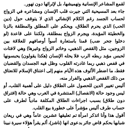
لقمع المشاعر الإنسانية وتهميشها، بل لإثرائها دون تهور..
جاء بعد المسيحية التي جيرت قلب الإنسان ومشاعره في الزواج
لحساب الجسد رغم الكلام الإنشائي الذي لا يتوقف حول (دين
الحب) الذي يحرم الطلاق، ويحكم على المطلق والمطلقة بالزنا
والخطيئة المؤبدة، ويجرم الزواج بمطلقة، ولكننا على قاعدة (لو
دخلوا جحر ضب) قمنا باستعارة أسوأ أوصافهم للعلاقة بين
الزوجين، مثل (القفص الذهبي، وخاتم الزواج وغيرها) وهي لافتات
لحبس مؤبد ربطه الرب فلا يحله الإنسان (هكذا يقولون) يحبسونها
في قفص ذهبي ربما غادرته القلوب وظل فيه الجسدان والقضبان
فقط، ما اضطر الألوف هذه الأيام منهم إلى اعتناق الإسلام للانعتاق
من ذلك القفص الذهبي والفرار منه،
أليس تغيير الدين للحصول على الطلاق دليل على أهمية القلب، أو
ليس وجود حالة (الانفصال) المنتشرة في الغرب وهي حالة (افتراق
دون طلاق) بسبب اجراءات الطلاق المكلفة مادياً لطرف على
حساب طرف أليس مؤشراً على خطورة بيع القلب.
أقول هذا وأنا اتذكر امرأة تم تعليقها عشرين عاماً وهي في ريعان
شبابها بحكم قاض جائر بدعوى انها (ناشز)، ألم يقرأ هؤلاء سيرة نبينا