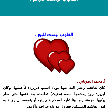
القلوب ليست للبيع .
أ. محمد الصوياني .
كان لعائشة رضي الله عنها مولاة اسمها (بريرة) فأعتقتها، وكان
لبريرة زوج يعشقها اسمه (مغيث) فطلقته بعد عتقها حتى صار
يبكيها بحرقة، رآه نبينا عليه السلام فلم ينهه أو يقمعه، بل رق قلبه
لهذا العاشق المسكين فحاول مداواة جراحه وآلامه،