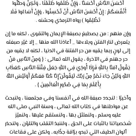
أَحْسَنَ النَّاسُ أَحْسَنَّا ، وَإِنْ ظَلَمُوا ظَلَمْنَا ، وَلَكِنْ وَطِّنُوا
أَنْفُسَكُمْ : إِنْ أَحْسَنَ النَّاسُ أَنْ تُحْسِنُوا ، وَإِنْ أَسَاءُوا فَلَا
تَظْلِمُوا ) رواه الترمذي وحسّنه .
وإن منهم : من يصطبغ بصبغة الإيمان والتقوى ، لكنه ما إن
يتعرض لنار الفتن وبلاءها _ أعاذنا الله منها _ إلا غيّر صبغته
إلى لونٍ ربما يقيه من حر الفتنة في الدنيا ، لكنه لا يقيه من
حر جهنم في الآخرة ، يقول الله تعالى : { وَمِنْ النَّاسِ مَنْ
يَقُولُ آمَنَّا بِاللَّهِ فَإِذَا أُوذِيَ فِي اللَّهِ جَعَلَ فِتْنَةَ النَّاسِ كَعَذَابِ
اللَّهِ وَلَئِنْ جَاءَ نَصْرٌ مِنْ رَبِّكَ لَيَقُولُنَّ إِنَّا كُنَّا مَعَكُمْ أَوَلَيْسَ اللَّهُ
بِأَعْلَمَ بِمَا فِي صُدُورِ الْعَالَمِينَ } .
وأخيرًا : لنجدد صبغة الله في أنفسنا وفي مجتمعنا ، ولنبحث
عن مواطنها في كتاب الله تعالى ، وسنة النبي صلى الله
عليه وسلم ، ولنمتثل بها ، ولنستقم عليها ، ولنميّز
شخصياتنا بالثبات على الحق ، ولننبذ التقلب والتلوّن ، ولنحذر
ألوان الطيف التي تبدو برّاقة جذّابه.. ولكن على فقاعات