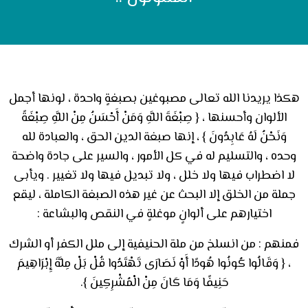
هكذا يريدنا الله تعالى مصبوغين بصبغةٍ واحدة ، لونها أجمل
الألوان وأحسنها ، { صِبْغَةَ اللَّهِ وَمَنْ أَحْسَنُ مِنْ اللَّهِ صِبْغَةً
وَنَحْنُ لَهُ عَابِدُونَ } ، إنها صبغة الدين الحق ، والعبادة لله
وحده ، والتسليم له في كل الأمور ، والسير على جادة واضحة
لا اضطراب فيها ولا خلل ، ولا تبديل فيها ولا تغيير . ويأبى
جملة من الخلق إلا البحث عن غير هذه الصبغة الكاملة ، ليقع
اختيارهم على ألوانٍ موغلةٍ في النقص والبشاعة :
فمنهم : من انسلخ من ملة الحنيفية إلى ملل الكفر أو الشرك
، { وَقَالُوا كُونُوا هُودًا أَوْ نَصَارَى تَهْتَدُوا قُلْ بَلْ مِلَّةَ إِبْرَاهِيمَ
حَنِيفًا وَمَا كَانَ مِنْ الْمُشْرِكِينَ }.