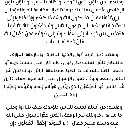
ومنهم : من تلوّن بلون التوحيد وبطّنه بالكفر ، أو تلوّن بلون
الإخلاص وأخفى به الرياء ؛ وما ذاك إلا مخادعة لله وللمؤمنين
، { إِنَّ الْمُنَافِقِينَ يُخَادِعُونَ اللَّهَ وَهُوَ خَادِعُهُمْ وَإِذَا قَامُوا إِلَى
الصَّلَاةِ قَامُوا كُسَالَى يُرَاءُونَ النَّاسَ وَلَا يَذْكُرُونَ اللَّهَ إِلَّا قَلِيلًا .
مُذَبْذَبِينَ بَيْنَ ذَلِكَ لَا إِلَى هَؤُلَاءِ وَلَا إِلَى هَؤُلَاءِ وَمَنْ يُضْلِلْ اللَّهُ
فَلَنْ تَجِدَ لَهُ سَبِيلًا } .
ومنهم : من غرّته ألوان الدنيا الباهرة ، وزخارفها الغرّارة ،
فانساق يلوّن نفسه بكل لون ، ولو كان على حساب دينه أو
خلقه ، لهثًا خلف سراب الدنيا وحطامها الزائل ، وإنه لمن شر
الناس صبغة ولونًا ، يقول الرسول صلى الله عليه وسلم : ( إِنَّ
شَرَّ النَّاسِ ذُو الْوَجْهَيْنِ الَّذِي يَأْتِي هَؤُلَاءِ بِوَجْهٍ وَهَؤُلَاءِ بِوَجْهٍ )
رواه البخاري .
ومنهم: من أسلم نفسه للناس يلوّنونه كيف شاءوا ومتى
ما شاءوا ، فأولئك هم الإمعة ، الذين حذّر الرسول صلى الله
عليه وسلم منهم فقال : ( لَا تَكُونُوا إِمَّعَةً ؛ تَقُولُونَ : إِنْ