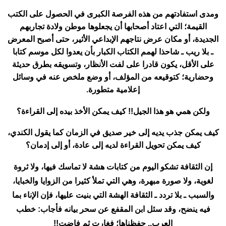
ومدى استفادتهم من هذه الفرصة الكبرى في الحصول على الكتب
القيمة؛ التي اعتاد أصحابها أن يجعلوها موطن ولادة تجاربهم
الجديدة، أو مكان عرض نتاجهم الإبداعي الأثير، حتى أصبح المعرض
ـ بلا ريب ـ شاحذا لهمم الكتاب الكبار بأن يعدوا لكل موسم كتابا
على الأقل، يكون قادرا على لفت الأنظار، وتسويقه بطرق حديثة
وحضارية؛ كتوقيعه من المؤلف، أو وضع ملخص عنه في وسائل
إعلامية متطورة.
ولكن همي هو هذا الجيل!! كيف يمكن الأخذ بيده إلى القراءة؟
كيف يمكن جذب يديه إلى خير صديق في الزمان كما يقول الكندي،
كيف يمكن تحويل القراءة لديه إلى عادة، أو إلى إدمان؟
إن الثقافة تشكو اليوم من كتابات هشة لا تماسك فيها، ولا ثروة
لغوية، ولا صورة مبهرة، وهي التي تملأ كثيرا من الزوايا والخبايا،
والسبب ـ بلا تردد ـ الثقافة الهشة التي بنيت عليها، فإن الإناء بما
فيه ينضح، وقد سئل ابن المقفع عن سحر بيانه فأجاب: خطب
العرب.. حفظناها؛ فغارت ثم فاضت!!