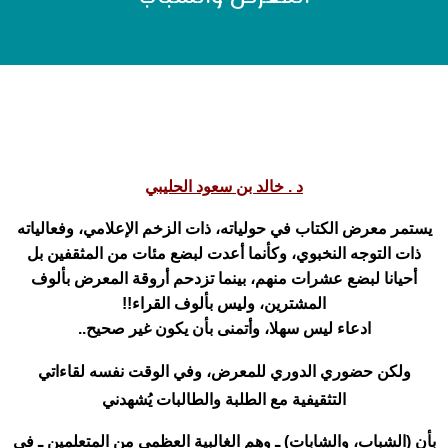
د . خالد بن سعود الحليبي
يستمر معرض الكتاب في حولياته، ذات الزخم الإعلامي، وفعالياته
ذات التوجه النخبوي، وكأنما أعدت لبضع مئات من المثقفين بل
أحيانا لبضع عشرات منهم، بينما تزدحم أروقة المعرض بألوف
المشترين، وليس بألوف القراء!!
ادعاء ليس سهلا، وأتمنى بأن يكون غير صحيح..
ولكن حضوري الدوري للمعرض، وفي الوقت نفسه لقاءاتي
التثقيفية مع الطلبة والطالبات يُشهدني
بأن (الشباب، والشابات) ـ وهم الغالبية العظمى من المتعلمين ـ في