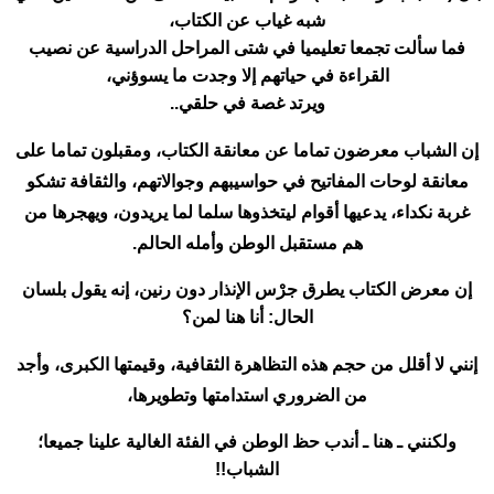
شبه غياب عن الكتاب،
فما سألت تجمعا تعليميا في شتى المراحل الدراسية عن نصيب
القراءة في حياتهم إلا وجدت ما يسوؤني،
ويرتد غصة في حلقي..
إن الشباب معرضون تماما عن معانقة الكتاب، ومقبلون تماما على
معانقة لوحات المفاتيح في حواسيبهم وجوالاتهم، والثقافة تشكو
غربة نكداء، يدعيها أقوام ليتخذوها سلما لما يريدون، ويهجرها من
هم مستقبل الوطن وأمله الحالم.
إن معرض الكتاب يطرق جرْس الإنذار دون رنين، إنه يقول بلسان
الحال: أنا هنا لمن؟
إنني لا أقلل من حجم هذه التظاهرة الثقافية، وقيمتها الكبرى، وأجد
من الضروري استدامتها وتطويرها،
ولكنني ـ هنا ـ أندب حظ الوطن في الفئة الغالية علينا جميعا؛
الشباب!!