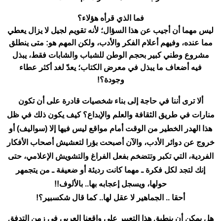
فما الذي قرأه هؤلاء؟
ليس مهما أن أجيب عن هذا السؤال؛ لأنه تقويم لجيل لا يزال يعطي
مما عنده، وفيهم أعلام الفكر والأدب، ولكن المهم هو: متى ينطلق
مشروع وطني كبير بحجم الوطن للشباب والشابات فقط، يبذل
فيه أضعاف ما يبذل في معرض الكتاب؛ يعدّ لغد أكثر عطاء
وجودة؟!
ألا ترى أننا في حاجة إلى بناء شخصيات قادرة على أن تكون
منارات في طريق الثقافة والعلم والإبداع؟ كيف يكون ذلك في ظل
هذا الهدر الخطير من الوقت أمام مواقع ليس فيها إلا (سواليف) أو
خروج عن دوائر الأدب، والآن أصبحت بؤرا لتعشيش أصحاب الأفكار
الفردية، التي تكبر وتتضخم بفعل الفراغ والتشويش الإعلامي، حتى
إنك لتجد لكل فكرة ـ مهما كانت رديئة أو ضعيفة ـ من يتجمهر
حولها، ويسجل إعجابه بها.. بالألوف!!
أحقا .. الجماهير لا عقل لها.. كما قال شكسبير؟!
هل يمكن أن ينطبق هذا التعبير على واقعنا العربي في زمن التدفق