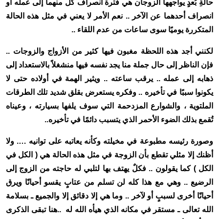
حالةِ بُعدٍ يواجهها الزوجان هي فترة انصراف كل منهما إلى عمله أو
انصراف أحدهما عن الآخر .. نعم الأمر لا يعني في مثل هذه الحالة
المتكررة يوميًا سوى ساعات من عدم اللقاء ..
لكنني أجد هذه اللحظة مغبون فيها كثير من الأزواج والزوجات ..
فإن الناظر إلى حال جملة منا يجد نفسه فيها منشغلاً بالاستعداد إلى
ذهابه إلى عمله .. يرقب ساعته .. ويثير الهمة في أولاده حتى لا
يكونوا سببًا في تأخيره .. وفكره يستعرض بقلق شديد تلك الطرقات
الملتوية ، والشوارع المزدحمة التي سوف يلفها بسيارته ، وعيناه
تُقمع بذلك الضوء الأحمر الذي يتسبب دائمًا في تأخيره
..
وصورة رئيسه مطبوعة في مخيلته وكأنه يعاتبه على توانيه …. ولا
أظنك إلا مثلي تقطع بأن الزوجة في مثل هذه الحالة هي ( الكل في
الكل ) كما يقولون .. فكلٌ يهتف بها لتلبي له حاجته من الزوج إلى
الرضيع .. وهي مع هذا كله لن تسلم من عتابٍ يقسو أحيانًا ويرق
أحيانًا أخرى لسببٍ أو لآخر .. وما هي إلا دقائق إلا والجميع ـ بسلامة
الله تعالى ـ مستقر في مكانه الذي هيأه الله له
..
هنا تبقى الذكرى