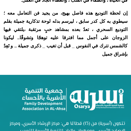
في الحياة ، والصفاء في القلب ، والعطاء الجاد في العمل
.
إن لحظة التوديع هذه فاصل بهيج، من يجيد فن التعامل معه ؛
سيطوي به كل كدر سابق ، ليرسم بدله لوحة تذكارية جميلة بقلم
التوديع السحري ، تعدُ بعده بمشاهد حبٍ مرتقبة ،يلتقي فيها
الزوجان على أجمل مما افترقا عليه توهجًا وتشوقًا.. ليكونا
كالشمس تترك في النفوس _ قبل أن تغيب _ ذكرى جميلة .. و تَعِدُ
بإشراق جميل
تتكون (أسرية) من (13) قطاعًا هي: مركز الإرشاد الأسري، ومركز