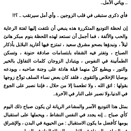
.. ويأتي الأمل
..
فأي ذكرى ستبقى في قلب الزوجين .. وأي أمل سيرتقب .. ؟
!!
إن لحظة التوديع المتكررة هذه ينبغي أن نلتفت إليها لفتة الرعاية
والحب والألفة ، فما أجمل أن نستعد لهذه اللحظة بنوم مبكر هانئ
ليلاً ، ونبدؤها بصحو مشرق سعيد ، تمتزج فيها أغاريد البلابل بأذكار
الصباح ، وتفتر فيه الشفاه بابتسامات صادقة حنونة ، وتسكن
الطمأنينة في النفوس ، ويتبادل الزوجان كلمات التفاؤل بالخير
والنور ، ويطبع كلٌ منهما قبلة هادئة على وجنة صاحبه ، ويودعه
بوصايا الإخلاص والتقوى ، فلقد كان بعض نساء السلف تودِّع زوجها
بقولها : اتق الله ، ولا تطعمنا إلا من حلال ، فإننا نصبر على الجوع
في الدنيا،ولا نصبر على النار في الآخرة
..
بمثل هذا التوديع الآسر والمشاعر الريانة لن يكون صباح ذلك اليوم
كأي صباح
..
إنه يجدد في النفس النشاط ، ويحملها على استقبال
يومها كأفضل ما يكون الاستقبال : من الحيوية في البدن ، والإشراق