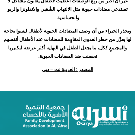
غير أن أكثر من ربع الوصفات أُعطيت لأطفال يعانون مشاكل لا
تستدعي مضادات حيوية مثل الالتهاب الشُعَبي والانفلونزا والربو
والحساسية.
ويحذر الخبراء من أن وصف المضادات الحيوية لأطفال ليسوا بحاجة
لها يعزِّز من خطر العدوى المقاوِمة للمضادات عند الأطفال أنفسهم
والمجتمعِ ككل، ما يجعل الطفل في النهاية أكثر عرضة لبكتيريا
تحصنت ضد المضادات الحيوية.
المصدر : العربية نت – دبي