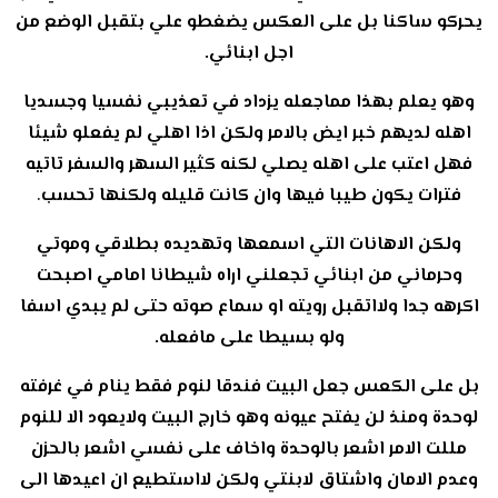
يحركو ساكنا بل على العكس يضغطو علي بتقبل الوضع من
اجل ابنائي.
وهو يعلم بهذا مماجعله يزداد في تعذيبي نفسيا وجسديا
اهله لديهم خبر ايض بالامر ولكن اذا اهلي لم يفعلو شيئا
فهل اعتب على اهله يصلي لكنه كثير السهر والسفر تاتيه
.
فترات يكون طيبا فيها وان كانت قليله ولكنها تحسب
ولكن الاهانات التي اسمعها وتهديده بطلاقي وموتي
وحرماني من ابنائي تجعلني اراه شيطانا امامي اصبحت
اكرهه جدا ولااتقبل رويته او سماع صوته حتى لم يبدي اسفا
ولو بسيطا على مافعله.
بل على الكعس جعل البيت فندقا لنوم فقط ينام في غرفته
لوحدة ومنذ لن يفتح عيونه وهو خارج البيت ولايعود الا للنوم
مللت الامر اشعر بالوحدة واخاف على نفسي اشعر بالحزن
وعدم الامان واشتاق لابنتي ولكن لااستطيع ان اعيدها الى