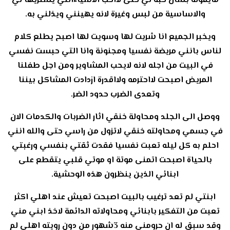
مايقوله بشان حبه لي حتى لااحب الاشياءالتي يشتريها لي
والاساسية من لبس وغيرة لانه يهينني ويذلني به.
ويخبر الجميع انا شريت لها وسويت لها اصبح يطلع كلام
لناس بانني مريضة نفسيا ومجنونة وانا التي حبست نفسي
في البيت من اجله لانه لايحب المشاوير ومن اجل طفلنا
المريض اصبحت لااحترمه ولااقدرة ازدادت المشاكل بيننا
وتعدى الضرب حدود الضر.
ووصل الى الجلد ومحاولة خنقي اثار الضربات والكدمات الان
في جسمي ومحاولته خنقي لاتزول من راسي حتى والله انني
احلم به كل ليله تعبت نفسيا فقدت ثقتي بنفسي ورغبتي
بالحياة اصبحت اتمنى موتة او موتي قلبي يتقطع على
ابنائي الذين ينظرون هذه الوحشية.
ابنتي لم تعد ترغيب بالبيت اصبحت تعيش عند اهلي اكثر
تعبت من التفكير بابنائي ومحاولاته الدائمة لاخذ ابني مني
وقد سبق له ان حرومني منه 3شهور من دون رويته اهلي لم