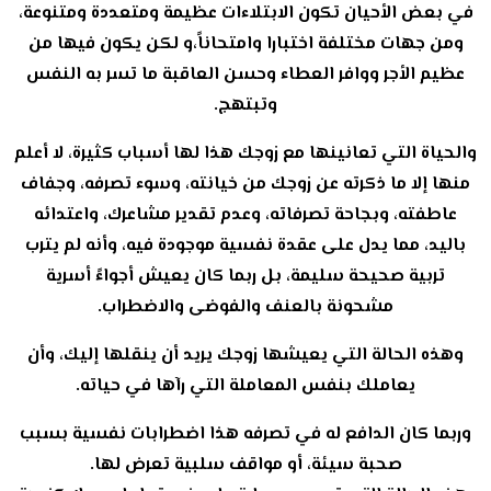
في بعض الأحيان تكون الابتلاءات عظيمة ومتعددة ومتنوعة،
ومن جهات مختلفة اختبارا وامتحاناً،و لكن يكون فيها من
عظيم الأجر ووافر العطاء وحسن العاقبة ما تسر به النفس
وتبتهج.
والحياة التي تعانينها مع زوجك هذا لها أسباب كثيرة، لا أعلم
منها إلا ما ذكرته عن زوجك من خيانته، وسوء تصرفه، وجفاف
عاطفته، وبجاحة تصرفاته، وعدم تقدير مشاعرك، واعتدائه
باليد، مما يدل على عقدة نفسية موجودة فيه، وأنه لم يترب
تربية صحيحة سليمة، بل ربما كان يعيش أجواءً أسرية
مشحونة بالعنف والفوضى والاضطراب.
وهذه الحالة التي يعيشها زوجك يريد أن ينقلها إليك، وأن
يعاملك بنفس المعاملة التي رآها في حياته.
وربما كان الدافع له في تصرفه هذا اضطرابات نفسية بسبب
صحبة سيئة، أو مواقف سلبية تعرض لها.