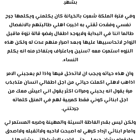
بشهر.
وفي فترة الملكة شعرت بالخيانة كان يكلمني ويكلمها جرح
نفسي وفقدت ثقتي به اخبرت اهلي طالبتهم بالانفصال
طالما اننا في البداية ولايوجد اطفال رفضو قالة نزوة ماقبل
الزواج لاتحاسبيها عليها وبعد اصرار منهم عدت له ولكن هذه
النزوه استمرت معه 7سنين وباعتراف وبتفاخر منه انه يكلم
النساء.
وان هذه حياته ويجب ان لااتدخل فيها واذا لم يعجبني الامر
اذاهب لاهلي اكملت حياتي من اجل اطفالي انسان متذبذب
مرة يقول انه يحبني ومراات اكثر يقول اني اعيش معك من
اجل ابنائي كوني فقط كمربية لهم في المنزل كلماته
جرحتني.
ولكن ليس بقدر الفاظة السيئة والمهينة وضربه المستمر لي
وامام ابنائي ازداد كرهي له اصبحت لااحبه ولااتقبله ولااصدق