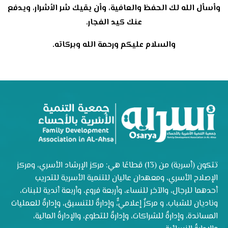
وأسأل الله لك الحفظ والعافية، وأن يقيك شر الأشرار، ويدفع
عنك كيد الفجار.
والسلام عليكم ورحمة الله وبركاته.
تتكون (أسرية) من (13) قطاعًا هي: مركز الإرشاد الأسري، ومركز
الإصلاح الأسري، ومعهدان عاليان للتنمية الأسرية للتدريب
أحدهما للرجال، والآخر للنساء، وأربعة فروع، وأربعة أندية للبنات،
وناديان للشباب، و مركزٌ إعلاميٌّ، وإدارةٌ للتنسيق، وإدارةٌ للعمليات
المساندة، وإدارةٌ للشراكات، وإدارةٌ للتطوع، والإدارةُ المالية،