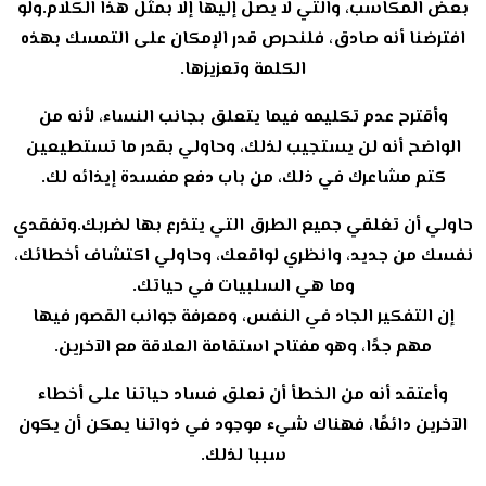
بعض المكاسب، والتي لا يصل إليها إلا بمثل هذا الكلام.ولو
افترضنا أنه صادق، فلنحرص قدر الإمكان على التمسك بهذه
الكلمة وتعزيزها.
وأقترح عدم تكليمه فيما يتعلق بجانب النساء، لأنه من
الواضح أنه لن يستجيب لذلك، وحاولي بقدر ما تستطيعين
كتم مشاعرك في ذلك، من باب دفع مفسدة إيذائه لك.
حاولي أن تغلقي جميع الطرق التي يتذرع بها لضربك.وتفقدي
نفسك من جديد، وانظري لواقعك، وحاولي اكتشاف أخطائك،
وما هي السلبيات في حياتك.
إن التفكير الجاد في النفس، ومعرفة جوانب القصور فيها
مهم جدًا، وهو مفتاح استقامة العلاقة مع الآخرين.
وأعتقد أنه من الخطأ أن نعلق فساد حياتنا على أخطاء
الآخرين دائمًا، فهناك شيء موجود في ذواتنا يمكن أن يكون
سببا لذلك.