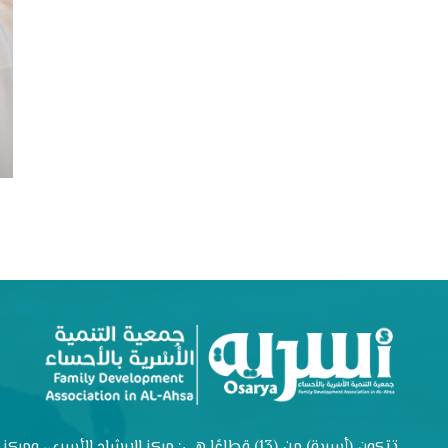
تتكون (أسرية) من (13) قطاعًا هي: مركز الإرشاد الأسري، ومركز