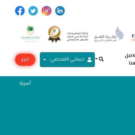
اصل
حسابي الشحصي
تبرع
نا
مع
أسرية