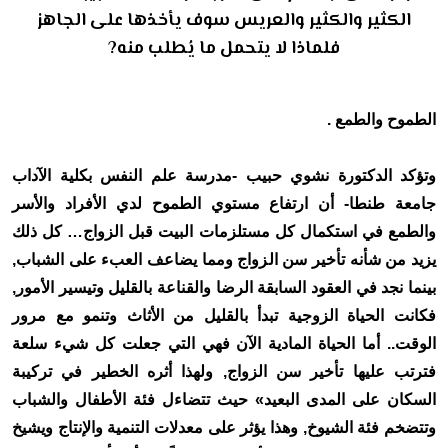
الكثير والكثير والعريس سوف يأخذها على الجاهز
فلماذا لا يتحمل ما يُطلب منه?
الطموح والطمع .
وتؤكد الدكتورة نشوي حبيب -مدرسة علم النفس بكلية الآداب
جامعة طنطا- أن ارتفاع مستوي الطموح لدي الأفراد والأسر
والطمع في استكمال كل مستلزمات البيت قبل الزواج… كل ذلك
يزيد من شأنه تأخير سن الزواج ومما يضاعف العبء على الشباب,
بينما نجد في العقود السابقة الرضا والقناعة بالقليل وتيسير الأمور,
فكانت الحياة الزوجية تبدأ بالقليل من الأثاث وتنمو مع مرور
الوقت.. أما الحياة المادية الآن فهي التي جعلت كل شيء سلعة
فترتب عليها تأخير سن الزواج, ولهذا أثره الخطير في تركيبة
السكان على المدى البعيد» حيث تتضاءل فئة الأطفال والشباب
وتتضخم فئة الشيوخ, وهذا يؤثر على معدلات التنمية والإنتاج ويشيخ