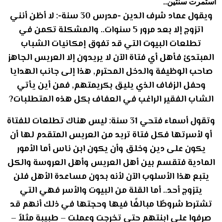
استمرت سنتين..
ويقول عماد شرف الدين -مدرس 30 سنة-: لا أظن أنني
اتزوج إلا بعد مرور 5 سنوات.. والمشكلة تكمن في
تطلعات البيوت التي قد تفوق إمكانيات الشباب
المبتدئ فأهل أي فتاة الآن لا يريدون إلا العريس الجاهز
صاحب الوظيفة والدخل المحترم, هذا إلى جانب الهدايا
وحفل الزفاف الذي يليق بكريمتهم, فمن أين يأتي
الشاب الفقير الراغب في العفاف بكل هذه المتطلبات?
وتقول أسماء فتحي 31 سنة: ليس هناك تطلعات للفتاة
أو لأسرتها فكل فتاة تريد من العريس المتقدم لها أن
يكون على دين وخلق وأن يكون ابن ناس أما الأمور
المادية فتقسم بين أهل العريس وأهل العروسة والكل
يتبع هذا الأسلوب الآن لأنه بدون مساعدة الأهل فلن
يتزوج أحد.. أما القلة من البيوت والأسر فهي التي
تشترط شروطًا مبالغًا فيها وحجتها في ذلك أنهم قد
صرفوا على ابنتهم حتى تخرجت وعملت – طبيبة مثلاً –