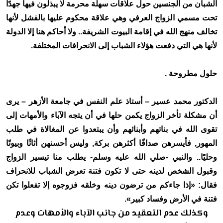
الشبان من الجنسين حول علاقات سهلة محرمة لا يبذلون فيها جهدًا
تحت مسمي الزواج العرفي وهي علاقة محكوم عليها بالفشل لأنها
تخالف منهج الله في إقامة البيوت الشريفة.. ولا أحاكم هنا إلا الدولة
لأنها هي التي دفعت هؤلاء الشباب إلى الانحرافات المختلفة.
حلول مطروحة .
الدكتور محمد عسير – أستاذ علم النفس في جامعة الأزهر – يرى
أن مشكلة تأخر الزواج يكمن حلها في أن يتجه الآباء والأمهات إلى
تقوى الله في بناتهم وأبنائهم وأن يبتعدوا عن المغالاة في طلب
المهور, فأيسرهن صداقًا أكثرهن بركة, وليس أحسنهن أثاثًا وبيوتًا
وحليًا.. والنبي -صلي الله عليه وسلم- يطلب منا تيسير الزواج
وقبول الشخص لدينه حتى لا تكون فتنة تعرض الشباب للانحراف
فقال: «إذا جاءكم من ترضون دينه وخلقه فزوجوه إلا تفعلوا تكن
فتنة في الأرض وفساد كبير».
وكذلك عدم التعقيد من جانب الآباء والأمهات وعدم