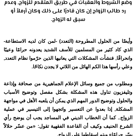
وضع الشروط والعقبات في طريق المتقدم للزواج, وعدم
رد طالب الزواج إن كان قادرًا على ذلك وكان أرملاً أو
سبق له الزواج.
وأيضًا من الحلول المطروحة (التعدد) -لمن كان لديه الاستطاعة-
الذي كاد كثير من المسلمين للأسف الشديد يعدونه حرامًا وعيبًا
وانحرافًا, فنشأت المشكلات التي يعانيها الذين حرّموا نظام التعدد,
وعلي رأسها هذا الكم الهائل من اللاتي لا يجدن نكاحًا.
ومطلوب من جميع وسائل الإعلام الجماهيرية من صحافة وإذاعة
وتليفزيون تناول هذه المشكلة بشكل مفصل وتوضيح الأسباب
والحلول وتوضيح الدور المهم الذي يمكن أن يلعبه الأهل في مواجهة
المشكلة, إذا بعدوا عن التعسير واتجهوا إلى التيسير في عملية
الزواج.. كما أن الخطاب الديني في المساجد يجب أن يوضح رأي
الشرع الحنيف وكيف أن القاعدة الفقهية تقول: «من عسّر حلالاً
يسّر حرامًا» ويتم إسقاطها على الزواج.