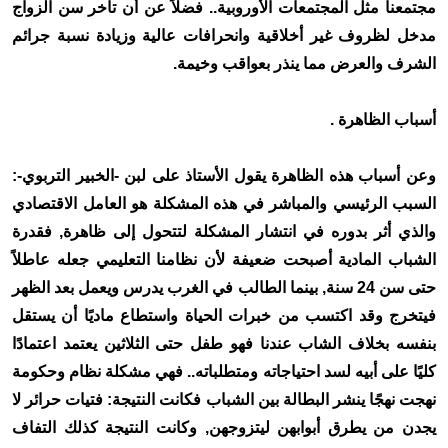
مجتمعنا مثل المجتمعات الأوروبية.. فضلاً عن أن تأخر سن الزواج
مدخل لظروف غير أخلاقية وانحرافات عالية وزيادة نسبة جرائم
الشرف والعرض مما ينذر بعواقب وخيمة.
أسباب الظاهرة .
وعن أسباب هذه الظاهرة يقول الأستاذ على لبن -الخبير التربوي-:
السبب الرئيسي والمباشر في هذه المشكلة هو العامل الاقتصادي
والذي أثر بدوره في انتشار المشكلة لتتحول إلى ظاهرة, فقدرة
الشباب المادية أصبحت ضعيفة لأن نظامنا التعليمي جعله عاطلاً
حتى سن 24 سنة, بينما الطالب في الغرب يدرس ويعمل بعد الظهر
فيتخرج وقد اكتسب من خبرات الحياة واستطاع ماديًا أن يستقل
بنفسه بخلاف الشاب عندنا فهو طفل حتى الثلاثين يعتمد اعتمادًا
كليًا على أبيه لسد احتياجاته ومتطلباته.. فهي مشكلة نظام وحكومة
نهجت نهجًا ينشر البطالة بين الشباب فكانت النتيجة: فتيات حرائر لا
يجدن من يطرق أبوابهن ليتزوجهن, وكانت النتيجة كذلك التفاف