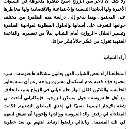
ولا شك أن تأخر سن الزواج أصبح ظاهرة ملحوظة في السنوات
الأخيرة ولها أبعادها النفسية والاجتماعية والاقتصادية ولها مخاطرها
على المجتمع.. وهذا يدعو إلى دراسة هذه الظاهرة من مختلف
جوانبها للتعرف على أسبابها والحلول المطلوبة لمواجهة الظاهرة
وتيسير الحلال «الزواج» أمام الشباب بدلاً من تعسيره, والقاعدة
الفقهية تقول: من عَسَّر حلالاً يَسَّر حرامًا.
آراء الشباب .
استطلعنا آراء بعض الشباب الذين يعانون مشكلة «العنوسة».. سرد
محمود فؤاد قصة عدم استكمال مشروع زواجه رغم أن سنه تجاوز
الخامسة والثلاثين فقال: انهار حلم حياتي في الزواج بسبب الخلاف
مع أهل «العروسة» حول مسكن الزوجية, فإمكانياتي أتاحت لي
شقة بالإيجار البسيط نسبيًا في إحدي المناطق الشعبية, فكانت
المفاجأة لي رفض والد العروسة ووالدتها وإخوتها أن تعيش ابنتهم
في تلك المنطقة, وبالتالي رفضوا ارتباط ابنتهم بي بعد خطوبة