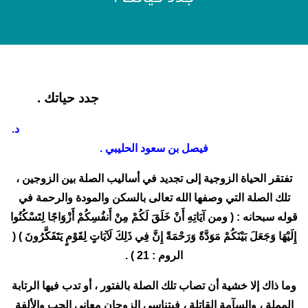
جدد حياتك .
د.
فيصل بن سعود الحليبي .
تفتقر الحياة الزوجية إلى تجديد في أساليب الصلة بين الزوجين ،
تلك الصلة التي وصفها الله تعالى بالسكن والمودة والرحمة في
قوله سبحانه : ( ومن آيَاتِهِ أَنْ خَلَقَ لَكُمْ مِنْ أَنفُسِكُمْ أَزْوَاجًا لِتَسْكُنُوا
إِلَيْهَا وَجَعَلَ بَيْنَكُمْ مَوَدَّةً وَرَحْمَةً إِنَّ فِي ذَلِكَ لَآيَاتٍ لِقَوْمٍ يَتَفَكَّرُونَ ) (
الروم : 21 ) .
وما ذاك إلا خشية أن تصاب تلك الصلة بالفتور ، أو تدب فيها الرتابة
المملة ، والسآمة القاتلة ، فيتناسى الزوجان معاني الحب والألفة