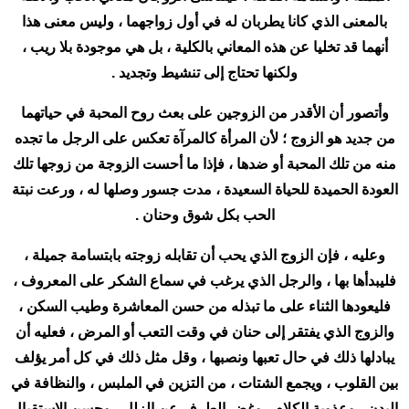
بالمعنى الذي كانا يطربان له في أول زواجهما ، وليس معنى هذا
أنهما قد تخليا عن هذه المعاني بالكلية ، بل هي موجودة بلا ريب ،
ولكنها تحتاج إلى تنشيط وتجديد .
وأتصور أن الأقدر من الزوجين على بعث روح المحبة في حياتهما
من جديد هو الزوج ؛ لأن المرأة كالمرآة تعكس على الرجل ما تجده
منه من تلك المحبة أو ضدها ، فإذا ما أحست الزوجة من زوجها تلك
العودة الحميدة للحياة السعيدة ، مدت جسور وصلها له ، ورعت نبتة
الحب بكل شوق وحنان .
وعليه ، فإن الزوج الذي يحب أن تقابله زوجته بابتسامة جميلة ،
فليبدأها بها ، والرجل الذي يرغب في سماع الشكر على المعروف ،
فليعودها الثناء على ما تبذله من حسن المعاشرة وطيب السكن ،
والزوج الذي يفتقر إلى حنان في وقت التعب أو المرض ، فعليه أن
يبادلها ذلك في حال تعبها ونصبها ، وقل مثل ذلك في كل أمر يؤلف
بين القلوب ، ويجمع الشتات ، من التزين في الملبس ، والنظافة في
البدن ، وعذوبة الكلام ، وغض الطرف عن الزلل ، وحسن الاستقبال