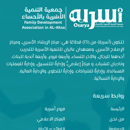
تتكون (أسرية) من (13) قطاعًا هي: مركز الإرشاد الأسري، ومركز
الإصلاح الأسري، ومعهدان عاليان للتنمية الأسرية للتدريب
أحدهما للرجال، والآخر للنساء، وأربعة فروع، وأربعة أندية للبنات،
وناديان للشباب، و مركزٌ إعلاميٌّ، وإدارةٌ للتنسيق، وإدارةٌ للعمليات
المساندة، وإدارةٌ للشراكات، وإدارةٌ للتطوع، والإدارةُ المالية،
والإدارةُ النسائية .
روابط سريعة
الرئيسة
فروع أسرية
من نحن
المركز الاعلامي
الحوكمة
اللوائح و الأدلة