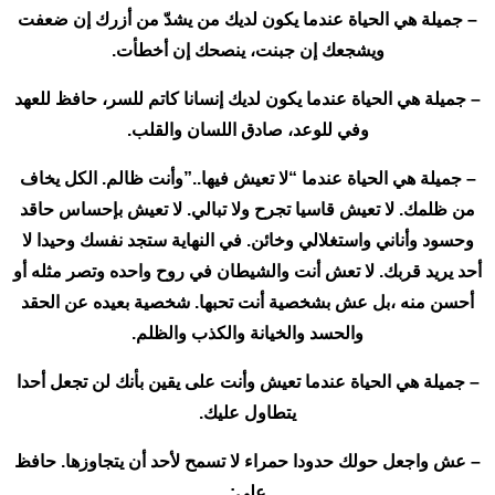
– جميلة هي الحياة عندما يكون لديك من يشدّ من أزرك إن ضعفت
ويشجعك إن جبنت، ينصحك إن أخطأت.
– جميلة هي الحياة عندما يكون لديك إنسانا كاتم للسر، حافظ للعهد
وفي للوعد، صادق اللسان والقلب.
– جميلة هي الحياة عندما “لا تعيش فيها..”وأنت ظالم. الكل يخاف
من ظلمك. لا تعيش قاسيا تجرح ولا تبالي. لا تعيش بإحساس حاقد
وحسود وأناني واستغلالي وخائن. في النهاية ستجد نفسك وحيدا لا
أحد يريد قربك. لا تعش أنت والشيطان في روح واحده وتصر مثله أو
أحسن منه ،بل عش بشخصية أنت تحبها. شخصية بعيده عن الحقد
والحسد والخيانة والكذب والظلم.
– جميلة هي الحياة عندما تعيش وأنت على يقين بأنك لن تجعل أحدا
يتطاول عليك.
– عش واجعل حولك حدودا حمراء لا تسمح لأحد أن يتجاوزها. حافظ
على: