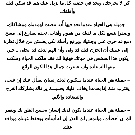
كي لا يجرحك، وتجد في حضنه كل ما يزيل عنك هما قد سكن فيك
وأقلقك.
– جميلة هي الحياة عندما تجد فيها أُذنا تنصت لهمومك ومشاكلك،
وصدرا يتسع لكل ما لديك من هموم وآهات، تجده يسارع إلى مسح
دمع قد جرى على وجنتيك ويرفع رأسك لكي يطمئن من خلال نظرة
إلى عينيك أن الحزن فيك قد ولى وأن الهم لديك قد انجلى .. حين
يكون هذا الشخص في حياتك فهنيئا لك فقد ملكت الحياة وملكت
معها السعادة واستشعرت جمال هذا الكون الرائع.
– جميلة هي الحياة عندما يــكـون لديك إنسان يسأل عنك إن غبت،
يقترب منك إذا بعدت! يخاف عليك يحــبــك يرعاك يشاركك الفرح
والسعادة والألم.
– جميلة هي الحياة عندما يكون لديك إنسان يحسن الظن بك ويغفر
لك إن أخطأت، ويلتمس لك العذر إن له أسأت ويحفظ غيبتك ويدافع
عنك.