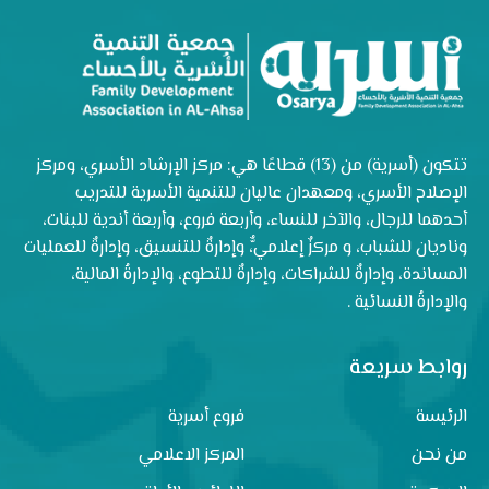
تتكون (أسرية) من (13) قطاعًا هي: مركز الإرشاد الأسري، ومركز
الإصلاح الأسري، ومعهدان عاليان للتنمية الأسرية للتدريب
أحدهما للرجال، والآخر للنساء، وأربعة فروع، وأربعة أندية للبنات،
وناديان للشباب، و مركزٌ إعلاميٌّ، وإدارةٌ للتنسيق، وإدارةٌ للعمليات
المساندة، وإدارةٌ للشراكات، وإدارةٌ للتطوع، والإدارةُ المالية،
والإدارةُ النسائية .
روابط سريعة
الرئيسة
فروع أسرية
من نحن
المركز الاعلامي