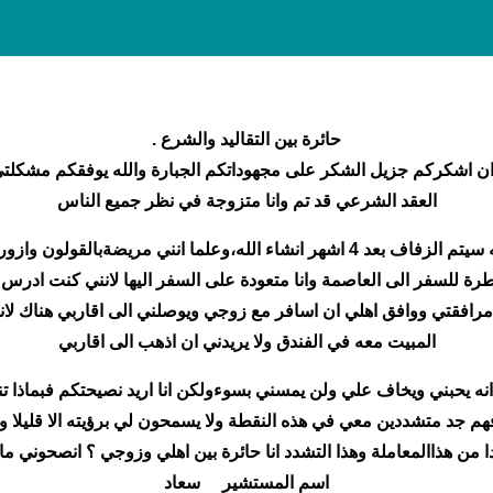
حائرة بين التقاليد والشرع .
 ان اشكركم جزيل الشكر على مجهوداتكم الجبارة والله يوفقكم مشكل
العقد الشرعي قد تم وانا متزوجة في نظر جميع الناس
مضطرة للسفر الى العاصمة وانا متعودة على السفر اليها لانني كنت ادر
ع مرافقتي ووافق اهلي ان اسافر مع زوجي ويوصلني الى اقاربي هناك لان
المبيت معه في الفندق ولا يريدني ان اذهب الى اقاربي
 انه يحبني ويخاف علي ولن يمسني بسوءولكن انا اريد نصيحتكم فبماذا ت
هم جد متشددين معي في هذه النقطة ولا يسمحون لي برؤيته الا قليلا ولا 
 من هذاالمعاملة وهذا التشدد انا حائرة بين اهلي وزوجي ؟ انصحوني ما
اسم المستشير سعاد