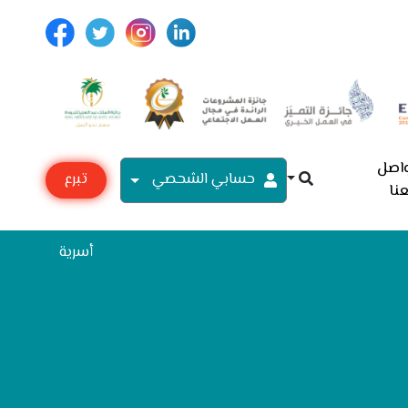
اصل
حسابي الشحصي
تبرع
نا
مع
أسرية