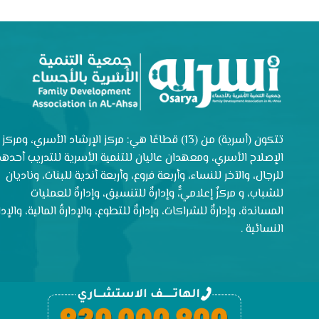
تتكون (أسرية) من (13) قطاعًا هي: مركز الإرشاد الأسري، ومركز
الإصلاح الأسري، ومعهدان عاليان للتنمية الأسرية للتدريب أحدهم
للرجال، والآخر للنساء، وأربعة فروع، وأربعة أندية للبنات، وناديان
للشباب، و مركزٌ إعلاميٌّ، وإدارةٌ للتنسيق، وإدارةٌ للعمليات
المساندة، وإدارةٌ للشراكات، وإدارةٌ للتطوع، والإدارةُ المالية، والإدار
النسائية .