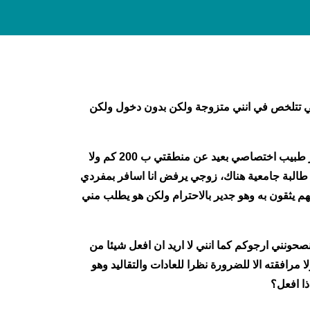
تي تتلخص في انني متزوجة ولكن بدون دخول ولكن
تم تأخير الزواج نظرا لظروف مادية ولكن الحمد لله سيتم الزفاف بعد 4 اشهر انشاء الله،وعلما انني مريضةبالقولون وازور طبيب اختصاصي بعيد عن منطقتي ب 200 كم ولا
س طالبة جامعية هناك، زوجي يرفض انا اسافر بمفردي
هم يثقون به وهو جدير بالاحترام ولكن هو يطلب مني
نصحونني ارجوكم كما انني لا اريد ان افعل شيئا من
مرافقته الا للضرورة نظرا للعادات والتقاليد وهو
ذا افعل؟