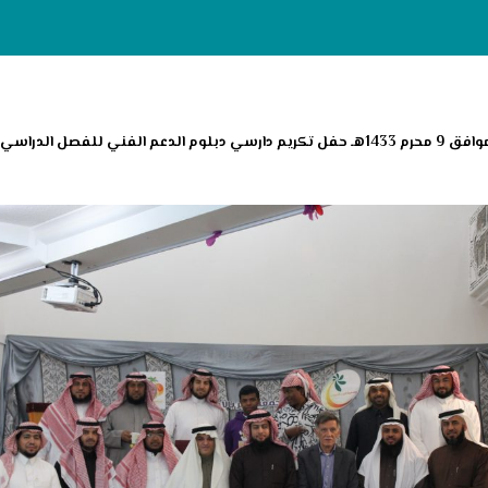
أقام معهد التنمية الأسرية العالي للتدريب يوم الأثنين الموافق 9 محرم 1433هـ حفل تكريم دار