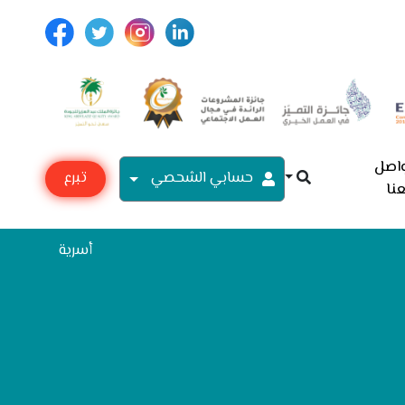
اصل
حسابي الشحصي
تبرع
نا
مع
أسرية