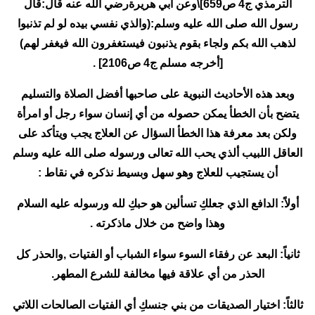
الترمذي ج4 ص659]\وعن أبي هريرةرضي الله عنه قال:قال
رسول الله صلى الله عليه وسلم:(والذي نفسي بيده لو لم تذنبوا
لذهب الله بكم ولجاء بقوم يذنبون فيستغفرون الله فيغفر لهم)
[أخرجه مسلم ج4 ص2106] .
وبعد هذه الأحاديث النبوية على صاحبها أفضل الصلاة والتسليم
يتضح بأن الخطأ يمكن حصوله من أي إنسان سواء رجل أو امرأة
ولكن بعد معرفة هذا الخطأ السؤال عن العلاج يجب ويتأكد على
العاقل اللبيب ألذي يحب الله تعالى ورسوله صلى الله عليه وسلم
أن يستجيب للعلاج وهو سهل وبسيط نذكره في نقاط :
أولاً: الدافع الذي جعلكِ تسألين هو حبكِ لله ورسوله عليه السلام
وهذا واضح من خلال ماذكرته .
ثانياً: البعد عن رفقاء السوء سواء الشباب أو الفتيات ,والحذر كل
الحذر من أي علاقة فيها مخالفة للشرع المطهر.
ثالثاً: اختيار الصديقات من بني جنسكِ أي الفتيات الصالحات اللاتي