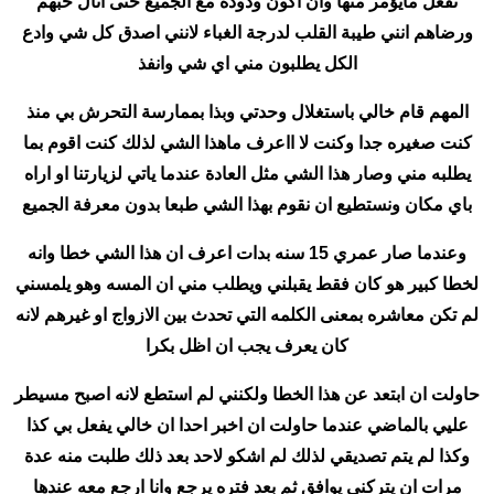
تفعل مايؤمر منها وان اكون ودوده مع الجميع حتى انال حبهم
ورضاهم انني طيبة القلب لدرجة الغباء لانني اصدق كل شي وادع
الكل يطلبون مني اي شي وانفذ
المهم قام خالي باستغلال وحدتي وبذا بممارسة التحرش بي منذ
كنت صغيره جدا وكنت لا ااعرف ماهذا الشي لذلك كنت اقوم بما
يطلبه مني وصار هذا الشي مثل العادة عندما ياتي لزيارتنا او اراه
باي مكان ونستطيع ان نقوم بهذا الشي طبعا بدون معرفة الجميع
وعندما صار عمري 15 سنه بدات اعرف ان هذا الشي خطا وانه
لخطا كبير هو كان فقط يقبلني ويطلب مني ان المسه وهو يلمسني
لم تكن معاشره بمعنى الكلمه التي تحدث بين الازواج او غيرهم لانه
كان يعرف يجب ان اظل بكرا
حاولت ان ابتعد عن هذا الخطا ولكنني لم استطع لانه اصبح مسيطر
عليي بالماضي عندما حاولت ان اخبر احدا ان خالي يفعل بي كذا
وكذا لم يتم تصديقي لذلك لم اشكو لاحد بعد ذلك طلبت منه عدة
مرات ان يتركني يوافق ثم بعد فتره يرجع وانا ارجع معه عندها