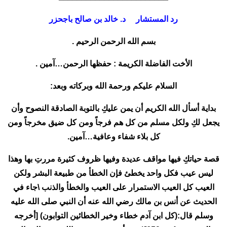
رد المستشار د. خالد بن صالح باجحزر
بسم الله الرحمن الرحيم .
الأخت الفاضلة الكريمة : حفظها الرحمن…آمين .
السلام عليكم ورحمة الله وبركاته وبعد:
بداية أسأل الله الكريم أن يمن عليكِ بالتوبة الصادقة النصوح وأن
يجعل لكِ ولكل مسلم من كل هم فرجاً ومن كل ضيق مخرجاً ومن
كل بلاء شفاء وعافية…آمين.
قصة حياتكِ فيها مواقف عديدة وفيها ظروف كثيرة مررتِ بها وهذا
ليس عيب فكل واحد يخطئ فإن الخطأ من طبيعة البشر ولكن
العيب كل العيب الاستمرار على العيب والخطأ والذنب \جاء في
الحديث عن أنس بن مالك رضي الله عنه أن النبي صلى الله عليه
وسلم قال:(كل ابن آدم خطاء وخير الخطائين التوابون) [أخرجه