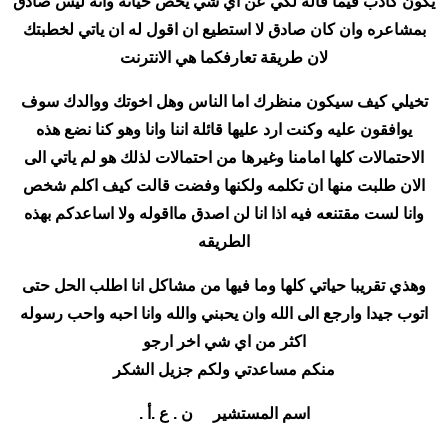
يكون كاذب فيما قاله لكي عن اي شي يخص حياته وانه ليس صادق
بمشاعره وان كان صادق لا استطيع ان اقول له ان ياتي لخطبتك
لان طريقة تعارفكما هي الانترنت
تخيلي كيف سيكون منظرك اما الناس وهل اخوتك ووالدك سوف
يوافقون عليه وكنت ارد عليها قائلة اننا وانا وهو كنا نضع هذه
الاحتمالات كلها امامنا وغيرها من احتمالات لذلك هو لم ياتي الى
الان طلبت منها ان تكلمه ولكنها وفضت قالت كيف اكلم شخص
وانا لست مقتنعه فيه اذا انا لن اصدق مااقوله ولا اساعدكم بهذه
الطريقه
وهذي تقريبا حياتي كلها وما فيها من مشاكل انا اطلب الحل حتى
اتوب جيدا وارجع الى الله وان يحبني والله وانا احبه واحب رسوله
اكثر من اي شي اخر ارجو
منكم مساعدتي ولكم جزيل الشكر
اسم المستشير ن . ع .أ .
________________________