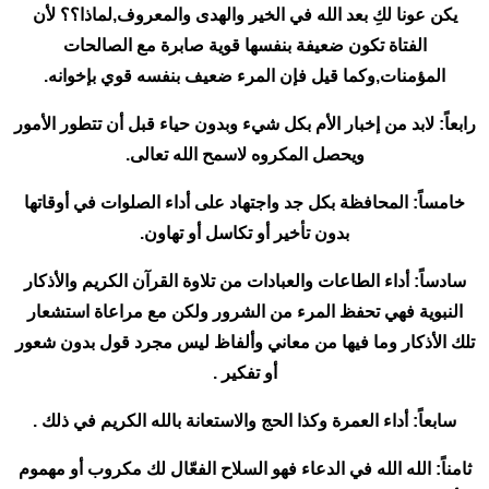
يكن عونا لكِ بعد الله في الخير والهدى والمعروف,لماذا؟؟ لأن
الفتاة تكون ضعيفة بنفسها قوية صابرة مع الصالحات
المؤمنات,وكما قيل فإن المرء ضعيف بنفسه قوي بإخوانه.
رابعاً: لابد من إخبار الأم بكل شيء وبدون حياء قبل أن تتطور الأمور
ويحصل المكروه لاسمح الله تعالى.
خامساً: المحافظة بكل جد واجتهاد على أداء الصلوات في أوقاتها
بدون تأخير أو تكاسل أو تهاون.
سادساً: أداء الطاعات والعبادات من تلاوة القرآن الكريم والأذكار
النبوية فهي تحفظ المرء من الشرور ولكن مع مراعاة استشعار
تلك الأذكار وما فيها من معاني وألفاظ ليس مجرد قول بدون شعور
أو تفكير .
سابعاً: أداء العمرة وكذا الحج والاستعانة بالله الكريم في ذلك .
ثامناً: الله الله في الدعاء فهو السلاح الفعّال لك مكروب أو مهموم