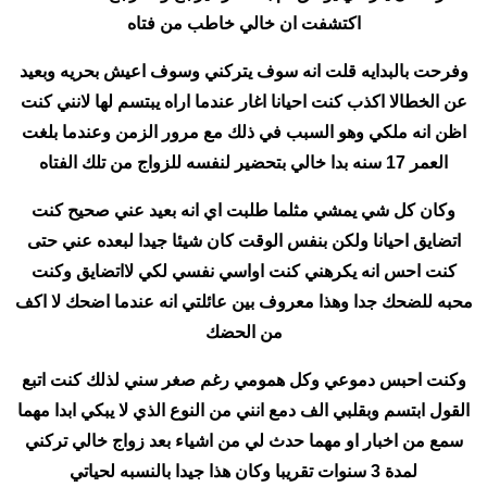
اكتشفت ان خالي خاطب من فتاه
وفرحت بالبدايه قلت انه سوف يتركني وسوف اعيش بحريه وبعيد
عن الخطالا اكذب كنت احيانا اغار عندما اراه يبتسم لها لانني كنت
اظن انه ملكي وهو السبب في ذلك مع مرور الزمن وعندما بلغت
العمر 17 سنه بدا خالي بتحضير لنفسه للزواج من تلك الفتاه
وكان كل شي يمشي مثلما طلبت اي انه بعيد عني صحيح كنت
اتضايق احيانا ولكن بنفس الوقت كان شيئا جيدا لبعده عني حتى
كنت احس انه يكرهني كنت اواسي نفسي لكي لااتضايق وكنت
محبه للضحك جدا وهذا معروف بين عائلتي انه عندما اضحك لا اكف
من الحضك
وكنت احبس دموعي وكل همومي رغم صغر سني لذلك كنت اتبع
القول ابتسم وبقلبي الف دمع انني من النوع الذي لا يبكي ابدا مهما
سمع من اخبار او مهما حدث لي من اشياء بعد زواج خالي تركني
لمدة 3 سنوات تقريبا وكان هذا جيدا بالنسبه لحياتي