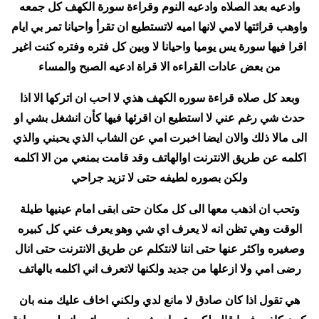
وادعيه بعد الصلاه وادعيه النوم وقراءة سورة الكهف كل جمعه
واوهب قرائتها لامي لانها اميه لاتستطيع ان تقرأ واحيانا تمر بي ايام
اقرا فيها سورة يس يوميا واحيانا لا وبين كل فتره وفتره كنت اغير
من بعض عادات القراءه الا قراة ادعيه الصبح والمساء
وبعد كل صلاه قراءة سوره الكهف هذي لا احب ان اتركها الا اذا
حدث شي رغم عني لا استطيع ان اقرئها فيها كأن انشغل بشي او
الى مالا ذلك والان ايضا اخبرت امي عن الشاب الذي يحبني والذي
اكلمه عن طريق الانترنت اوالهاتف وقد قامت بمنعي من الا اكلمه
ولكن بصوره لطيفه حتى لا تزيد جراحي
وتحب ان اذهب معها الى كل مكان حتى ابقى امام عينيها طيلة
الوقت وهي تظن انه لا يعرف اي شي وهو يعرف عني كل كبيره
وصغيره واكثر عنها حتى اننا لانتكلم عن طريق الانترنت حتى انال
رضى امي ولا ازعلها من جديد ولكنها لاتعرف اني اكلمه بالهاتف
هي تقول اذا كان صادق لا مانع لدي ولكني اخاف عليك منه بان