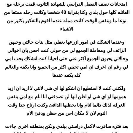
امتحانات نصف الفصل الدراسي للشهادة الثانويه قمت برحله مع
العائله كلها حول بلدي وكنا بقرابة 40 شخصا وكانت رحله ممتعا من
نوعا ما وبنفس الوقت كانت ممله عندما اقوم بالتفكير بكثير من
الاشياء
وعندما اتشكك في امور ازرعها بعقلي مثل بنات خالتي وحبهن
الزائف لي ومعاملة الجميع لي من حولي كنت احس بان اخوالي
وخالاتي يحبون الجميع اكثر عني حتى احيانا كنت اتشكك بحب امي
لي رغم ان اعرف ان امي تحبني اكثر من الجميع وانا بكفه والعالم
كله بكفه عندها
ولكنني كنت لا استطيع ان اشكو لها اي شي لانني لا اريد ان ازيد
همومها او اي شي او اظن انها لن تصدقني انا انام مع امي بنفس
الغرفه لذلك دائما انام وانا بحظنها الدافئ وكنت ارتاح جدا وقت
النوم لان لا مكان احن من حظن ودفئ الام
بعد فتره سافرت لاكمل دراستي ببلدي ولكن بمنطقه اخرى جاءت