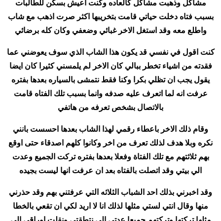
مشاكل وذهبت مشاكل كالعاده وكنت اعيش بسكن للطالبات
بسبب فتاه دخلت حياتي قامت بتخريبها اكثر صرت اذهب مع شاب
واطلع معه وقد استغل الاخر غبائي وضعفي وكان كله برضائي
كنت اقول في نفسي قد يكون هذا الشاب الذي سوف يعوضني عما
فقدته من اشياء تخطر ببالي كان الاخر لم يلمسني كثيرا كان ايضا
يقول يجب ان تظلي بكرا وكنا فقط نتمشى بالسياره بعدها بفتره
عرفت انه لما اتعرف عليه صدفه وانما بسبب تلك الفتاه قامت
بالاتصال بشخص تعرفه من هاتفي
وقام ذلك الاخر باعطاء رقمي لهذا الشاب بعدها احسست بانني
نكره وبلا هدف لذلك تعرف من اخر وكانوا كلهم اصدقاء حتى اوقع
بهم ثلاثتهم مع تلك الفتاة وفعلا بعدها بفتره تركت الجميع وعدت
الي بيتي وقد اتصلت بالفتاه بعد ان عرفت انها ليست بجيده
وقد اخبرني بذلك احد الشباب الثلاثه التي عرفتني بهم وقد حذرني
منها وقال انتي لستي مثلها لذلك انا لا اريد لكي ان تقعي بالخطا
مثلها تركتها وتركتهم جميعا عدتي الى نتطقتي ونقلت اوراقي الي