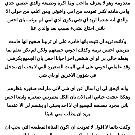
معدومه وهو لا يعرف مااحب وما اكره وطبيعة والدي عصبي جدي
وامي هادئه لانني تعودت من امي واخوتي ومن اغلب من حولي الا
والدي انه عندما اريد اي شي يكون لدي امي لم ترغب بان احس
بانني احتاج لشيء بسبب بعد والدي عنا
وكانت تريد ان تثبت بانها قادره على ان تربينا صحيح انها قامت
بتربيتي احسن تربيه وكذلك اخوتي جميعهم ولكن لم تكن تعلم بما
يفعله خالي بي او اي شخص اخر احيانا احس بان الجميع يكرهني
وقد عاملني اخوتي على انني البنت الصغيره التي لا يجب ان تتدخل
في شؤون الاخرين او باي شي
وانه لايحق لي ان اسال عن اي شي لاني مازلت صغيره بنظرهم
وهكذا عشت حياتي الى الان بان الكل يعتبرنني صغيره وايضا احس
باني مجرد مصلحه للجميع اي لا احد يحبني او يبتسم لي الا عندما
يريد ان يطلب مني شيئا
وكنت دائما لا اقول لا تعودت ان اكون الفتاة المطيعه التي يجب ان