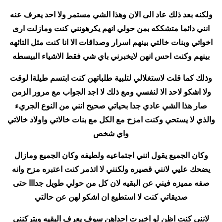
ولكنه بعد ذلك عاد الى الان وهذا الشي مستمر ولا احد يعرف عنه
انني دائما متشككه بمن حولي انهم يكرهونني كنت ومازلت ارى
اخواتي وبنات خالتي بينهم اسرار وصداقات الا انا كنت مثل التائهه
بينهم وكنت احس انهن لايخبرني باي شي فقط الاشياء البيسطه
وذلك كما قلت لاستغلالي لتلبية طلباتهن كنت ابتسم طيلةا لوقت
ولا اشكو لاحد الا لنفسي ومع ذلك لا اجد الجواب مع مرور الزمن
صار هذا الشي عادي جدا بحياتي صحيح انني من النوع الجريء
والذي لا يستحي وكنت امزح مع الكل مع بنات خالاتي واولاد خالاتي
واي شخص
وكان الجميع يقول انني اجتماعيه ولطيفه وكان الجميع ومازال
يضحك عليي لانني قصيره ولكنني لا اتذمر كنت اعتبره مزح وانه
صفه مميزه فيني عن البقيه لان كل من حولي طويل جدااا حتى
صديقاتي كنت لا استطيع ان اشكو لهن عن حالتي
لانني كنت اظن لو اخبرت احداهن سوف يعرف البقيه ويتركنني