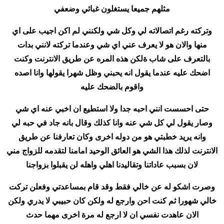
مثلهم جميعا يستغلون غبائي وضعفي
وتركته رغم اتصالاته لي وكل شي ولكنني لم اكن اجيب على اي
منها والان هو لا يعرف عني اي شي وعندما تركته لانني بدات
بالتعرف على شاب ةلكن هذه المره عن طريق الانترنت وكنت
اضحك عليه عندما يقول انه يحبني وظل شهرا يقولها وانا اصده
واقوم بالضحك عليه
حتى احسست انني احبه جدا ولا استطيع ان اخبي عنه اي شي
وصار يقول لي كل شي عنه وانا كذلك وقال بانه جاد في حبه لي
وانه يريد خطبتي هو من دوله اخرى وكان تعارفنا عن طريق
الانترنت لذلك هذا الشي هو العائق الوحيد امامنا لتقدمه للزواج مني
لان بسبب عاداتنا وتقاليدنا اهلي واهله لن يقبلوا بزواجنا
وصرت اشكو له عن خالي فقط وقد قام بمساعدتي وفعلن تركت
خالي شهورا ثم كنت احن وارجع له ولكن كان حبيبي لا يدري ولكن
الان عاهدت نفسي ان لا ارجع له مرة اخرى مهما حدث