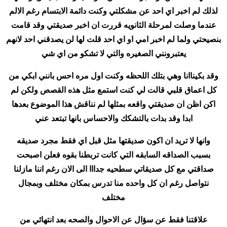
لذلك لم اخبر اي احد عن مشكلتي وكنت دائمة الابتسام رغم الالم
عندما وصلت لمرحلة الثانويه قررت ان اخبر صديقتي وقد قامت
بنصيحتي ولما لم اخبر امي او اي احد قلت لها لن يصدقني احد لانهم
يعتبرونني الصغيره والتي لا تشكو من اي شي
وقد بكيناانا وهي بتلك اللحظه وكنت اول مره احس بانني ابكي من
كل اعماق قلبي قالت لي كنت استمع مثل هذه القصص ولكن لم
اكن اظن ان صديقتي واقعه بمثلها لم نناقش هذا الموضوع بعدها
ابدا وقد بدات بالتشكك والاحساس بانها تبتعد عني
وانها لا تريد ان اكون صديقتها مثل قبل اي فقط مجرد صديقه
بسبب الصداقه السابقه التي كانت تربطنا بقوه فعلن اصبحت
صداقتي مع كل صديقاتي سطحيه جدااا الى الان رغم اننا مازلنا
نتواصل رغم ان كل واحده منا تدرس بمكان مختلف وبمجال
مختلف
علاقتنا فقط عن سؤال عن الاحوال والصحه بعد انتهائي من