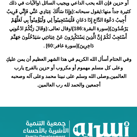
أو حزين فإن الله يحب الداعي ويجيب السائل \والآيات في ذلك
كثيرة جداً منها:\يقول سبحانه:{وَإِذَا سَأَلَكَ عِبَادِي عَنِّي فَإِنِّي قَرِيبٌ
أُجِيبُ دَعْوَةَ الدَّاعِ إِذَا دَعَانِ فَلْيَسْتَجِيبُواْ لِي وَلْيُؤْمِنُواْ بِي لَعَلَّهُمْ
يَرْشُدُونَ}[سورة البقرة:186]\وقال تعالى:{وَقَالَ رَبُّكُمُ ادْعُونِي
أَسْتَجِبْ لَكُمْ إِنَّ الَّذِينَ يَسْتَكْبِرُونَ عَنْ عِبَادَتِي سَيَدْخُلُونَ جَهَنَّمَ
دَاخِرِينَ}[سورة غافر:60] .
وفي الختام أسأل الله الكريم في هذا الشهر العظيم أن يمن عليكِ
وعلى كل مسلم مهموم أو مكروب أو حزين بالفرج يارب
العالمين,وصلى الله وسلم على نبينا محمد وعلى آله وصحبه
أجمعين والحمد لله رب العالمين.