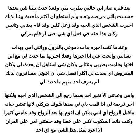
بعد فتره صار ابن خالتي يتقرب مني وفعلا حدث بيننا شي بعدها
حسست بااني مريضه وتعبه ولم استطع ان اكتم ماحدث بيننا لذلك
اخبرت الشخص الذي الحبه وقد زعل كثيرا وقد قام بعتابي وتانيبي
وكان هذا حقه في فعل اي شي حتى لو قام بتركي
وعندما كنت اخبره بدات دموعي بالنزول وراتني امي وبدات
تسالني والحت علي انا اخبرها وفعلا اخبرتها بما حدث لي مع ابن
اختها وقامت بضربي وعتابي وكان شي استاهل ان يحدث لي وكان
المفروض اي يحدث لي اكثر افضل شي ان اخوتي مسافرون لذلك
لم يعرف احد منهم ماحدث لي
وامي وعدتني الا تخبر احد بعدها رجع الي الشخص الذي احبه ولكنها
اخر فرصة لي اذا قمت باي ئي بعدها شوف يتركني لانها تعتبر خيانه
ماقبل الزواج اي انني يمكن ان اقوم بها بعد الزواج وقد عاتبني كثيرا
وكنت دائما السكوت لانني على خطا وقد حلفتني امي على القران
الا اعود لمثل هذا الشي مع اي احد