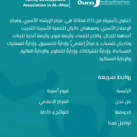
تتكون (أسرية) من (13) قطاعًا هي: مركز الإرشاد الأسري، ومركز
الإصلاح الأسري، ومعهدان عاليان للتنمية الأسرية للتدريب
أحدهما للرجال، والآخر للنساء، وأربعة فروع، وأربعة أندية للبنات،
وناديان للشباب، و مركزٌ إعلاميٌّ، وإدارةٌ للتنسيق، وإدارةٌ للعمليات
المساندة، وإدارةٌ للشراكات، وإدارةٌ للتطوع، والإدارةُ المالية،
والإدارةُ النسائية .
روابط سريعة
الرئيسة
فروع أسرية
من نحن
المركز الاعلامي
الحوكمة
اللوائح و الأدلة
تواصل معنا