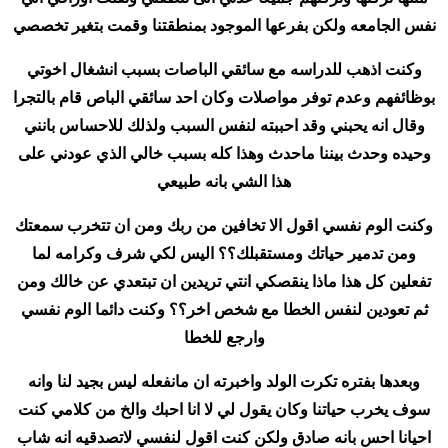
نفس الجامعه ولكن بفرعها الموجود بمنطقتنا وقمت بتغير تخصصي
وكنت اذهب للدراسه مع سائقي الباصات بسبب انشغال اخوتي
بوظائفهم وعدم توفر مواصلات وكان احد سائقي الباص قام بالتجرا
وقال انه يحبني وقد احببته لنفس السبب ولذلك للاحساس بانني
وحيده وحدث بيننا ماحدث وهذا كله بسبب خالي الذي عودني على
هذا الشي بانه طبيعي
وكنت الوم نفسي اقول الا تخافين من ربك ومن ان تتخرب سمعتك
ومن تدمير حياتك ومستقبلك؟؟ اليس لكي شرف وكرامه لما
تفعلين كل هذا ماذا ينقصكي انتي تريدين ان تبتعدي عن خالك ومن
ثم تعودين لنفس الخطا مع شخص اخر؟؟ وكنت دائما الوم نفسي
وارجع للخطا
وبعدها بفتره تكرت الولد واخبرته ان مانفعله ليس بجيد لنا وانه
سوف يخرب حياتنا وكان يقول لي لا انا احبك والخ من كلامي كنت
احيانا احس بانه صادق ولكن كنت اقول لنفسي لاتصدقيه انه شاب