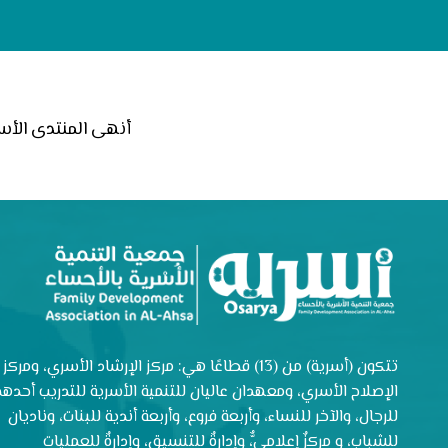
أنهى المنتدى الأسري الرابع 
تتكون (أسرية) من (13) قطاعًا هي: مركز الإرشاد الأسري، ومركز
الإصلاح الأسري، ومعهدان عاليان للتنمية الأسرية للتدريب أحدهم
للرجال، والآخر للنساء، وأربعة فروع، وأربعة أندية للبنات، وناديان
للشباب، و مركزٌ إعلاميٌّ، وإدارةٌ للتنسيق، وإدارةٌ للعمليات