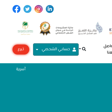
اصل
حسابي الشحصي
تبرع
نا
مع
أسرية