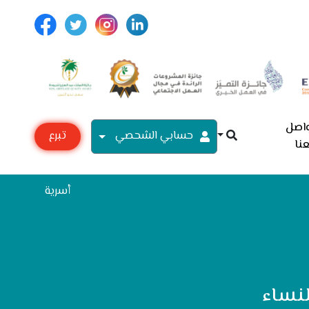
اصل
حسابي الشحصي
تبرع
نا
مع
أسرية
لنساء