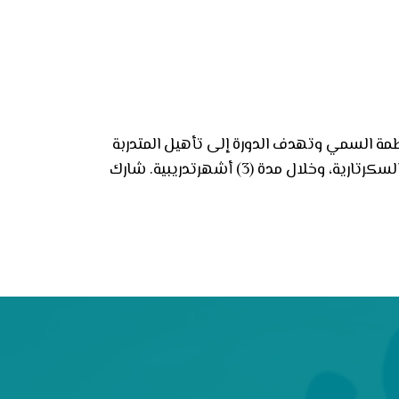
فاطمة السمي وتهدف الدورة إلى تأهيل المتدربة
للعمل بمهنة “سكرتيره” بمهارة عالية من خلال تزويدها بمجموعة من المعارف والمهارات التي تركز على أعمال السكرتارية، وخلال مدة (3) أشهرتدريبية. شارك