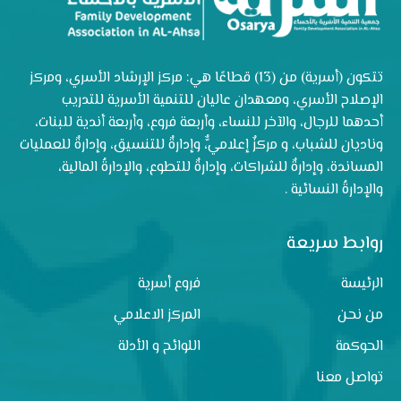
تتكون (أسرية) من (13) قطاعًا هي: مركز الإرشاد الأسري، ومركز
الإصلاح الأسري، ومعهدان عاليان للتنمية الأسرية للتدريب
أحدهما للرجال، والآخر للنساء، وأربعة فروع، وأربعة أندية للبنات،
وناديان للشباب، و مركزٌ إعلاميٌّ، وإدارةٌ للتنسيق، وإدارةٌ للعمليات
المساندة، وإدارةٌ للشراكات، وإدارةٌ للتطوع، والإدارةُ المالية،
والإدارةُ النسائية .
روابط سريعة
الرئيسة
فروع أسرية
من نحن
المركز الاعلامي
الحوكمة
اللوائح و الأدلة
تواصل معنا