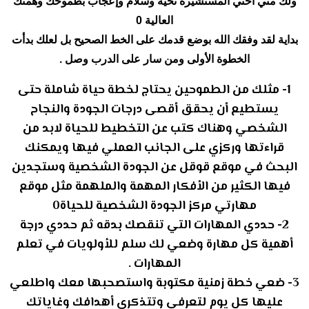
ولك مني أختي المستشيرة تحية وسلام وإعجاب بطموحك وهمتك
العالية 0
بداية لقد وفقك الله بوضع قدمك على الخط الصحيح بل لعلك بدأت
الخطوة الأولى ومن سار على الدرب وصل .
1- مثلك من الطموحين يحتاج لخطة حياة شاملة حتى
يستطيع أن يحقق أقصى درجات الجودة والنجاح
الشخصي وهناك كتب عن التخطيط للحياة لابد من
قراءتها وركزي على الجانب العملي فيها ويمكنك
البحث في موقع قوقل عن الجودة الشخصية وستجدين
فيها الكثير من الأفكار المهمة والملهمة مثل موقع
مهارتي مركز الجودة الشخصية للحياة0
2- حددي المهارات التي تنقصك بدقه ثم حددي درجة
أهمية كل مهارة وضعي لك سلم للأولويات في تعلم
المهارات .
3- ضعي خطة زمنية مكتوبة واستصحبها معك واطلعي
عليها كل يوم لتعرفي وتتذكري أهدافك وغاياتك