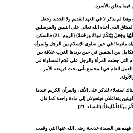
فيما يتعلق بالأسرة.
هذا لم يذكر لا في العهد القديم ولا الجديد وجعل
الميثاق الذى أخذه الله تعالى على النبيين والمرسلين.
وأكد أن الإسلام أقام الأسرة على ثلاث مكونات وردت في قوله تعالى: {وَمِنْ آيَاتِهِ أَنْ خَلَقَ لَكُمْ مِنْ أَنفُسِكُمْ أَزْوَاجاً لِتَسْكُنُوا إِلَيْهَا وَجَعَلَ بَيْنَكُمْ مَوَدَّةً وَرَحْمَةً} (الروم: 21) فالسكن
ياة مادية!! في حين ساوى الإسلام بين الرجل والمرأة
 تكامل بين الشقين في حين يريدها الغرب علاقة بين
م التي جعلت المرأة والرجل على قَدَمِ المساواة في
 بَعْضُهُمْ أَوْلِيَاءُ بَعْضٍ يَأْمُرُونَ بِالْمَعْرُوفِ وَيَنْهَوْنَ عَنْ الْمُنكَرِ} (التوبة: 71) فكل فرائض العمل العام في المجتمع تأتى تحت فريضة الأمر
أنوثة.
َوْ أُنْثَى بَعْضُكُمْ مِنْ بَعْضٍ} (آل عمران: 195) فالإسلام لا يريد أن يكون هناك استعلاء للذكر على الأنثى والقرآن الكريم عندما
اويتين يتفاعلان فيتحولان إلى مادة واحدة كما قال
، فهذه هي السيدة خديجة رضى الله عنها التي وقفت