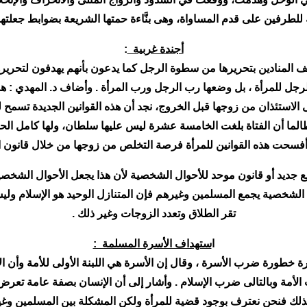
 للطرفين على قدم المساواة، وهى بنَّاءة حمتها الشريعة بضوابط جعلتها 
أجندة غربية
:
لمنادين بتحريرها من سطوة الرجل كما يدعون بأنهم يهدفون لتحريرها من
ها الرجل للمرأة ، بل وضعها رب الرجل ورب المرأة . وأضاف د. المهدي :
ى الاستئذان من زوجها قبل الخروج، نجد أن هذه القوانين الجديدة تسمح 
طالما أن الفتاة بلغت الخامسة عشرة ليس عليها سلطان، ولها كامل ال
فسحت هذه القوانين للمرأة فرصة التخلص من زوجها من خلال قانون ال
 جديد أو قانون موحد للأحوال الشخصية لأن هذا يجعل الأحوال الشخصي
الشخصية يجمع المسلمين وغيرهم فإن المتنازل الوحيد هو الإسلام وليس 
تقر الطلاق وتعدد الزوجات وغير ذلك .
ا
ستهداف الأسرة المسلمة :
ة خطورة ضرب الأسرة ، وقال إن الأسرة هي اللبنة الأولى للأمة وأن الإ
أمة وبالتالى ضرب الإسلام . وأشار إلى أن الإنسان بصفة عامة تعرض
ذلك فنحن نعترف بوجود قضية للمرأة ولكن المشكلة بين المسلمين وغي