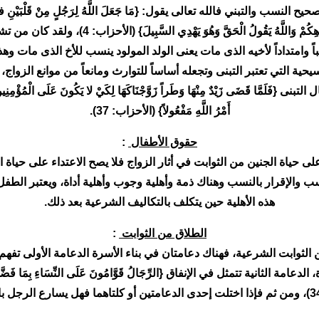
لتبني فالله تعالى يقول: {مَا جَعَلَ اللَّهُ لِرَجُلٍ مِنْ قَلْبَيْنِ في جَوْفِهِ وَ
أُمَّهَاتِكُمْ وَمَا جَعَلَ أَدْعِيَاءَكُمْ أَبْنَاءَكُمْ 
 وامتداداً لأخيه الذى مات يعنى الولد المولود ينسب للأخ الذى مات وهذا
حية التي تعتبر التبنى وتجعله أساساً للتوارث ومانعاً من موانع الزواج
ضَى زَيْدٌ مِنْهَا وَطَراً زَوَّجْنَاكَهَا لِكَيْ لا يَكُونَ عَلَى الْمُؤْمِنِينَ حَرَجٌ ف
أَمْرُ اللَّهِ مَفْعُولاً} (الأحزاب: 37).
حقوق الأطفال
:
 حياة الجنين من الثوابت في أثار الزواج فلا يصح الاعتداء على حياة ا
الإقرار بالنسب وهناك ذمة وأهلية وجوب وأهلية أداة، ويعتبر الطفل مت
هذه الأهلية حين يتكلف بالتكاليف الشرعية بعد ذلك.
الطلاق من الثوابت
:
 الثوابت الشرعية، فهناك دعامتان في بناء الأسرة الدعامة الأولى تفه
ية تتمثل في الإنفاق {الرِّجَالُ قَوَّامُونَ عَلَى النِّسَاءِ بِمَا فَضَّلَ اللَّهُ بَع