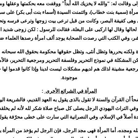
 وقالت له: “والله لا يخزيك الله أبداً” ووقفت معه بحكمتها وعقلها وما
أة (سمية بنت خطاب)، وائتمنت السيدة (أسماء بنت أبى بكر) على سر اله
وهى كفيفة البصر، وكانت من قبل ترعى بيت زوجها وترعى فرسه وتحر
لحالها وقال لها اركبى على البغلة، فقالت للرسول : لكن زوجى شديد 
ر، وفي الكتب التي رصدت الصحابة يوجد ألف امرأة رصدها العلماء ضمن
رأة ولكنه يحررها وتظل أنثى، وتظل حقوقها محكومة بحقوق الله سبحانه 
 المشكلة في نموذج التحرير وفلسفة التحرير ومرجعية التحرير، فالأمة 
عية مشينة لذلك هم لديهم مشكلات ليست لدينا وإذا كانوا قدموا لها حلول
موجودة.
المرأة في الشرائع الأخرى
:
 أن القرآن والسنة لا تقول بالذى يقول به العهد القديم، فالشريعة اليهو
في التراث اليهودي الرجل يصلى كل صباح صلاة شكر لله لأنه لم يخلقه عبدا
ة أصلاً في الإسلام، وفي النصرانية التي سارت على خطى محرّفة يقول
لله ومجده، أما المرأة فهى مجد الرجل، فإن الرجل لم يؤخذ من المرأة 