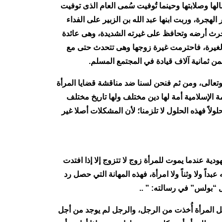
لها وصلابتها وحينما تُوفيت سُمى العام الذى توفيت
جرة، وربت ابنها عبد الله بن الزبير على الفداء
ث أرضه وتحافظ على غيرته الشديدة، وهى عائدة
الغيرة، فاحترمت غيرة زوجها وهى تتحدث حتى مع
 ثمانية آلاف قيادة في المجتمع المسلم.
وتعالى، ومن ثم فنحن لسنا ضد مناقشة قضايا المرأة
الإسلامية أمة لها دين مختلف ولها تاريخ مختلف
اً فهذه الحلول لا تلزمنا؛ لأن المشكلات أصلا غير
دية عندما يموت للمرأة زوج لا تتزوج إلا إذا افتدت
ً ولا وثناً ولا امرأة، فهذه المهانة التي حصل رد
 “بولس” في رسالته: ” ..
بل المرأة أُخذت من الرجل، والرجل لم يوجد من أجل