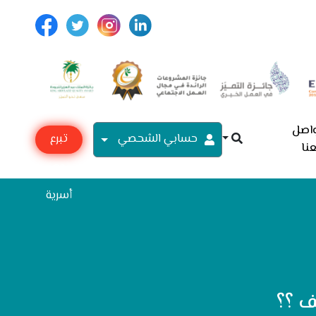
اصل
حسابي الشحصي
تبرع
نا
مع
أسرية
ف ؟؟