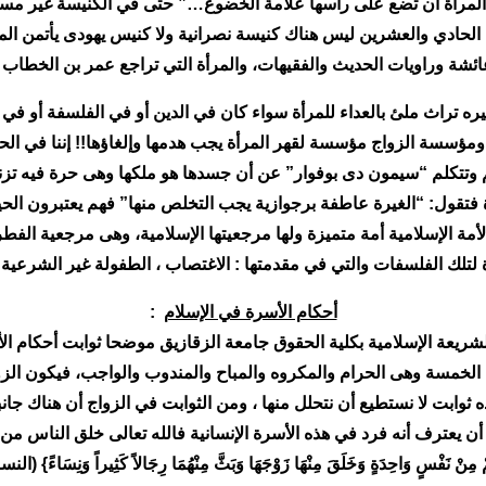
 المرأة أن تضع على رأسها علامة الخضوع…” حتى في الكنيسة غير مسمو
لحادي والعشرين ليس هناك كنيسة نصرانية ولا كنيس يهودى يأتمن المر
شة وراويات الحديث والفقيهات، والمرأة التي تراجع عمر بن الخطاب عل
ره تراث ملئ بالعداء للمرأة سواء كان في الدين أو في الفلسفة أو في
 ومؤسسة الزواج مؤسسة لقهر المرأة يجب هدمها وإلغاؤها!! إننا في الحض
هم وتتكلم “سيمون دى بوفوار” عن أن جسدها هو ملكها وهى حرة فيه تزن
 فتقول: “الغيرة عاطفة برجوازية يجب التخلص منها” فهم يعتبرون الحيا
لأمة الإسلامية أمة متميزة ولها مرجعيتها الإسلامية، وهى مرجعية الف
ة لتلك الفلسفات والتي في مقدمتها : الاغتصاب ، الطفولة غير الشرعية ،
أحكام الأسرة في الإسلام
:
ريعة الإسلامية بكلية الحقوق جامعة الزقازيق موضحا ثوابت أحكام الأس
ية الخمسة وهى الحرام والمكروه والمباح والمندوب والواجب، فيكون الز
ه ثوابت لا نستطيع أن نتحلل منها ، ومن الثوابت في الزواج أن هناك جا
ترف أنه فرد في هذه الأسرة الإنسانية فالله تعالى خلق الناس من نفس واحدة قال 
 مِنْ نَفْسٍ وَاحِدَةٍ وَخَلَقَ مِنْهَا زَوْجَهَا وَبَثَّ مِنْهُمَا رِجَالاً كَثِيراً وَنِسَاءً} (النساء: