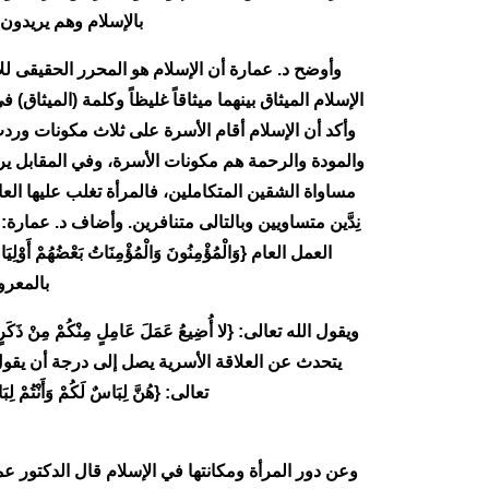
بالإسلام وهم يريدون 
وأوضح د. عمارة أن الإسلام هو المحرر الحقيقى للإ
الإسلام الميثاق بينهما ميثاقاً غليظاً وكلمة (الميثاق
والمودة والرحمة هم مكونات الأسرة، وفي المقابل يريد
مساواة الشقين المتكاملين، فالمرأة تغلب عليها الع
نِدَّين متساويين وبالتالى متنافرين. وأضاف د. عمار
بالمعرو
يتحدث عن العلاقة الأسرية يصل إلى درجة أن يقول لن
تعالى: {هُنَّ لِبَاسٌ لَكُمْ وَأَنْتُمْ لِبَاسٌ لَهُنَّ} (البقرة: 187)، وقال: {وَقَدْ أَفْضَى بَعْضُكُمْ إِل
وعن دور المرأة ومكانتها في الإسلام قال الدكتور 