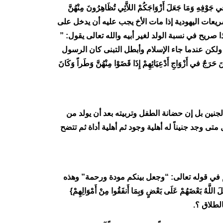
مَا جَعَلَ أَزْوَاجَكُمْ اللاَّئِي تُظَاهِرُونَ مِنْهُنَّ
ذَلِكُمْ قَوْلُكُمْ بِأَفْوَاهِكُمْ وَاللَّهُ يَقُولُ الْحَقَّ وَهُوَ يَهْدِي السَّبِيلَ} (الأحزاب: 4)، ولقد كان من تشريعات اليهودية إذا مات الأخ يجب عليه أن يدخل على
 صريح في نسبة الولد لغير أبيه والله تعالى يقول: ”
، ولكن عندما جاء الإسلام وأبطل التبنى كان الرسول
ي أَزْوَاجِ أَدْعِيَائِهِمْ إِذَا قَضَوْا مِنْهُنَّ وَطَراً وَكَانَ
لجنين بل إن حضانة الطفل وتربيته بعد أن يولد من
ى وجد جنيناً له أهلية وجود ثم أهلية أداة ثم تتضح
م في قوله تعالى: “وجعل بينكم مودة ورحمة” وهذه
ْضَهُمْ عَلَى بَعْضٍ وَبِمَا أَنفَقُوا مِنْ أَمْوَالِهِمْ}