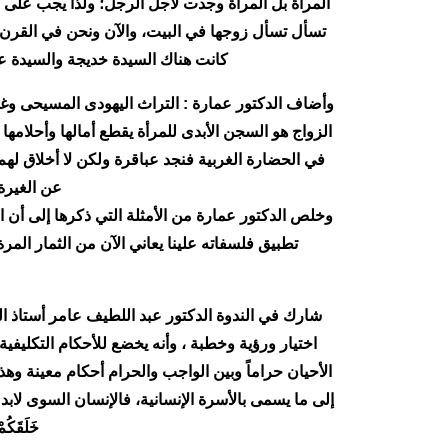
المرأة بل المرأة وجدت لأجل الرجل؛ ولذا يجب على
تسأل تسأل زوجها في البيت، والآن ونحن في القرن ا
كانت هناك السيدة خديجة والسيدة عائ
وأضاف الدكتور عمارة : التراث اليهودى المسيحى وغي
الزواج هو السجن الأبدى للمرأة يقطع أمالها وأحلامها
في الحضارة الغربية فنجد عباقرة ولكن لا أخلاق ل
عن الغيرة
وخلص الدكتور عمارة من الأمثلة التي ذكرها إلى أن ا
تطبيق فلسفاته علينا يعاني الآن من الثمار المر
شارك في الندوة الدكتور عبد اللطيف عامر أستاذ الش
اختيار ورؤية وخطبة ، وأنه يخضع للأحكام التكليف
الأحيان حراماً وبين الواجب والحرام أحكام معينة وهذ
إلى ما يسمى بالأسرة الإنسانية، فالإنسان السوى لابد أن يع
خَلَقَكُمْ