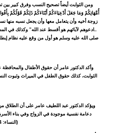
ومن الثوابت أيضاً تصحيح النسب وفرق كبير بين تصحيح النسب وا
زوجة أخيه وأن يتعامل معها وأن يجعل نسبه منها نسباً
..ادعوهم لآبائهم هو أقسط عند الله” وكذلك في المسي
صلى الله عليه وسلم هو أول من وقع عليه نظام إبطال التبنى {فَلَمَّا قَ
وأكد الدكتور عامر أن حقوق الأطفال والمحافظة على
الثوابت، كذلك حقوق الطفل في الميراث وثبوت النسب و
ويؤكد الدكتور عبد اللطيف عامر على أن الطلاق من
دعامة نفسية موجودة في الزواج وفي بناء الأسرة، الدعامة الثان
(النساء: 34)، ومن ثم فإذا اختلت إحدى الدعامتين أو كلتاهما فهل يسارع الرجل بالطلاق ؟.