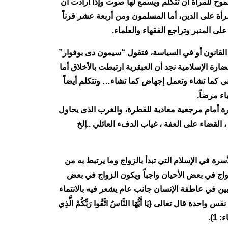
ح للمرأة أن تتكلم ويسمع لها صوت وإذا أرادت أن
أة على الدين، أما المسلمون ومن أربعة عشر قرناً
ى المنبر وتراجع الفقهاء والعلماء.
 القانون أو في السياسة، فتقول “سيمون دى بوفوار”
ارة الإسلامية نجد أن العبقرية ارتبطت بالأخلاق أما
ى كما تشاء وتعمل إجهاض كما تشاء… وتتكلم أيضاً
ء مرضاً.
طرة أمام مرجعية معادية للفطرة، والغرب الذى يحاول
 القضاء على العفة ، غياب الدفء العائلي ..إلخ
رة في الإسلام التي تبدأ بالزواج وما يرتبط به من
واج في بعض الأحيان واجباً ويكون الزواج في بعض
نبين في عاطفة الإنسان جانب عام يشعر فيه بالانتماء
تعالى {يَا أَيُّهَا النَّاسُ اتَّقُوا رَبَّكُمْ الَّذِي
 1).