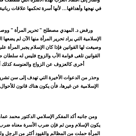
في نهجها وأهدافها… لأنها أسرة تحكمها علاقات ربانية
ورفض د. المهدي مصطلح ” تحرير المرأة ” ووصف ا
الإسلامية التي يراد تحرير المرأة منها الآن لم يضع
وصيغت لها القوانين فإذا كان الإسلام يجبر المرأة عل
القوانين تلغى قوامة الأب والزوج فليس له سلطان 
أخرى كالعزوف عن الزواج والعنوسة كذلك أ
وحذر من الدعوات الأخيرة التي تهدف إلى سن تشريع
الإسلامية عن غيرها، فأن يكون هناك قانون للأحوال 
ومن جانبه أكد المفكر الإسلامي الدكتور محمد عمار
يكون الإسلام ومن ثم فإن ضرب الأسرة معناه ضرب ال
المرأة حملت من المظالم والقيود أكثر من الرجل ول