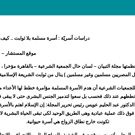
اسات أسريّة : أسرة مسلمة بلا ثوابت .. كيف ؟
 المستشار – منى ثاب
نظمتها مجلة التبيان – لسان حال الجمعية الشرعية – بالقاهرة مؤخرا 
لمصريين مسلمين وغير مسلمين ) ينال من ثوابت الشريعة الإسلامية 
 للجمعيات الشرعية أن هدم الأسرة المسلمة مؤامرة خطط لها الأعداء 
طهم عند ذلك فحسب بل سعوا لتدمير الجنس البشرى حتى لا يبقى فيه 
الدكتور عبد الحليم عويس رئيس تحرير المجلة: إن الإسلام اهتم بالأسرة 
وق ذلك عملية عبادية وهى الطريق الوحيد لكى تبقى الحياة البشرية لائقة
تكونت خارج نطاق الزواج هي أسرة حيوانية.
 الوحل وهُدمت، ووقعت في الشذوذ والزواج المثلى والانحراف والإنحل