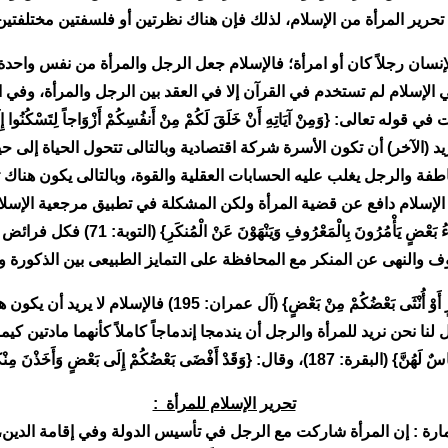
تحرير المرأة من الإسلام، لذلك فإن هناك نظرتين أو فلسفتين مختلفتين 
نسان رجلاً كان أو امرأة؛ فالإسلام جعل الرجل والمرأة من نفس واحدة و
) في الإسلام لم تستخدم في القرآن إلا في العقد بين الرجل والمرأة، وفي 
 (الآخر) أن تكون الأسرة شركة اقتصادية وبالتالى تتحول الحياة إلى ح
اطفة والرجل يغلب عليه الحسابات العقلية والقوة، وبالتالى يكون هناك
ة: الإسلام دافع عن قضية المرأة ولكن المشكلة في تطبيق مرجعية الإسلا
العمل العام {وَالْمُؤْمِنُونَ وَالْمُؤْمِنَاتُ
ف والنهى عن المنكر مع المحافظة على التمايز الطبيعى بين الذكورة وال
ويقول الله تعالى: {لا أُضِيعُ عَمَلَ عَامِلٍ مِنْكُمْ مِنْ ذَكَرٍ أ
ا نحن نريد للمرأة والرجل أن يندمجا إندماجاً كاملاً كأنهما مادتين كيم
َى بَعْضٍ وَأَخَذْنَ مِنْكُمْ مِيثَاقاً غَلِيظاً} (النساء: 21).
تحرير الإسلام للمرأة :
عمارة : إن المرأة شاركت مع الرجل في تأسيس الدولة وفي إقامة الدين