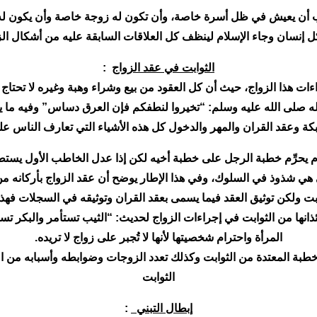
 أن يعيش في ظل أسرة خاصة، وأن تكون له زوجة خاصة وأن يكون له أولاد
إنسان وجاء الإسلام لينظف كل العلاقات السابقة عليه من أشكال الز
الثوابت في عقد الزواج
:
اءات هذا الزواج، حيث أن كل العقود من بيع وشراء وهبة وغيره لا تحتاج
له صلى الله عليه وسلم: “تخيروا لنطفكم فإن العرق دساس” وفيه ما يسمى
بكة وعقد القران والمهر والدخول كل هذه الأشياء التي تعارف الناس علي
ام يحرِّم خطبة الرجل على خطبة أخيه لكن إذا عدل الخاطب الأول يستط
ي هي شذوذ في السلوك، وفي هذا الإطار يوضح أن عقد الزواج بأركانه من ا
بت ولكن توثيق العقد فيما يسمى بعقد القران وتوثيقه في السجلات فهذ
ذانها من الثوابت في إجراءات الزواج لحديث: “الثيب تستأمر والبكر تستأ
المرأة واحترام شخصيتها لأنها لا تُجبر على زواج لا تريده.
خطبة المعتدة من الثوابت وكذلك تعدد الزوجات وضوابطه وأسبابه من الث
الثوابت
إبطال التبني
: